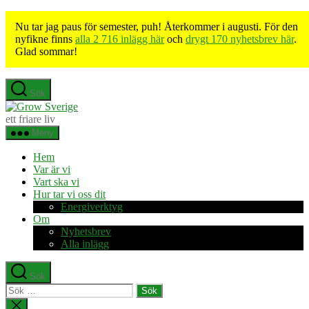
Nu tar jag paus för semester, puh! Återkommer i augusti. För den
nyfikne finns
alla 2 716 inlägg här
och
drygt 170 nyhetsbrev här
.
Glad sommar!
Hoppa
Sök
till
Grow
innehåll
Sverige
ett friare liv
Meny
Hem
Var är vi
Vart ska vi
Hur tar vi oss dit
Energiverktyg
Om
Nyhetsbrev
Alla inlägg
Sök
Sök
efter:
Stäng