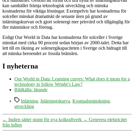
och hållbarhet. Genom att förstå och dra nytta av inlärningskurvan
kan samhället främja teknologisk utveckling och minska
kostnaderna för viktiga lösningar. Exempelvis har kostnaderna för
solceller minskat dramatiskt de senaste åren på grund av
inlärningskurvan och gjort solenergi mer prisvärd och tillgänglig för
fler människor och företag.
Enligt Our World in Data har kostnaderna för solceller i Sverige
minskat med cirka 90 procent sedan början av 2000-talet. Detta har
lett till en ökning av solenergikapaciteten i Sverige och bidragit till
att minska beroendet av fossila bränslen.
I nyheterna
Our World in Data: Learning curves: What does it mean for a
technology to follow Wright’s Law?
Bildkälla: lärande
Etiketter
Inlärning
,
Inlärningskurva
,
Kostnadsminskning
,
utveckling
←
Indien sätter stopp för nya kolkraftverk
→
Generera elektricitet
från luften