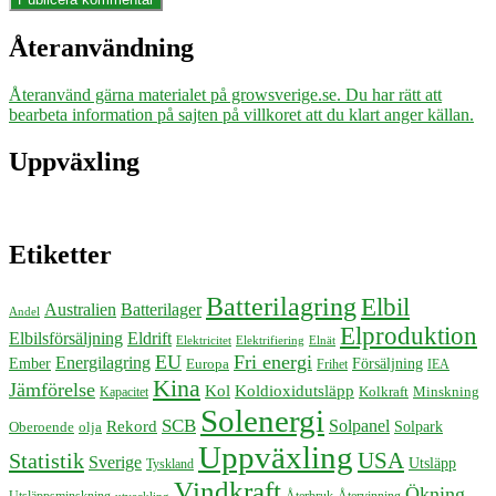
Återanvändning
Återanvänd gärna materialet på growsverige.se. Du har rätt att
bearbeta information på sajten på villkoret att du klart anger källan.
Uppväxling
Etiketter
Batterilagring
Elbil
Australien
Batterilager
Andel
Elproduktion
Elbilsförsäljning
Eldrift
Elektricitet
Elektrifiering
Elnät
EU
Fri energi
Energilagring
Försäljning
Ember
Europa
Frihet
IEA
Kina
Jämförelse
Kol
Koldioxidutsläpp
Kolkraft
Minskning
Kapacitet
Solenergi
SCB
Solpanel
Rekord
Solpark
Oberoende
olja
Uppväxling
USA
Statistik
Sverige
Utsläpp
Tyskland
Vindkraft
Ökning