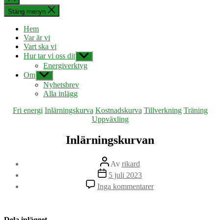
sökningen
Stäng menyn
Hem
Var är vi
Vart ska vi
Hur tar vi oss dit
Visa
undermeny
Energiverktyg
Om
Visa
undermeny
Nyhetsbrev
Alla inlägg
Kategorier
Fri energi
Inlärningskurva
Kostnadskurva
Tillverkning
Träning
Uppväxling
Inlärningskurvan
Inläggsförfattare
Av
rikard
Inläggsdatum
5 juli 2023
till
Inga kommentarer
Inlärningskurvan
Dela inlägget