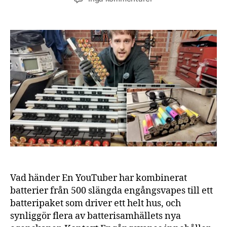
Batterier
från
engångsvapes
kan
återvinnas
och
kombineras
–
med
kapacitet
att
driva
ett
hus
Vad händer En YouTuber har kombinerat
batterier från 500 slängda engångsvapes till ett
batteripaket som driver ett helt hus, och
synliggör flera av batterisamhällets nya