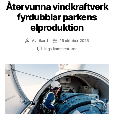
Återvunna vindkraftverk
fyrdubblar parkens
elproduktion
Av
rikard
16 oktober 2025
Inläggsförfattare
Inläggsdatum
till
Inga kommentarer
Återvunna
vindkraftverk
fyrdubblar
parkens
elproduktion