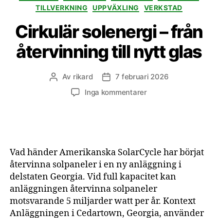
TILLVERKNING
UPPVÄXLING
VERKSTAD
Cirkulär solenergi – från
återvinning till nytt glas
Av
rikard
7 februari 2026
Inläggsförfattare
Inläggsdatum
till
Inga kommentarer
Cirkulär
solenergi
–
från
återvinning
Vad händer Amerikanska SolarCycle har börjat
till
återvinna solpaneler i en ny anläggning i
nytt
delstaten Georgia. Vid full kapacitet kan
glas
anläggningen återvinna solpaneler
motsvarande 5 miljarder watt per år. Kontext
Anläggningen i Cedartown, Georgia, använder