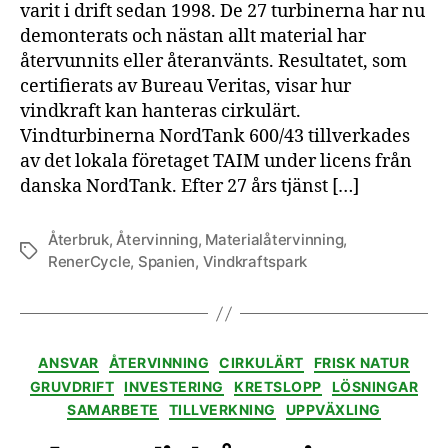
varit i drift sedan 1998. De 27 turbinerna har nu
demonterats och nästan allt material har
återvunnits eller återanvänts. Resultatet, som
certifierats av Bureau Veritas, visar hur
vindkraft kan hanteras cirkulärt.
Vindturbinerna NordTank 600/43 tillverkades
av det lokala företaget TAIM under licens från
danska NordTank. Efter 27 års tjänst […]
Återbruk
,
Återvinning
,
Materialåtervinning
,
Etiketter
RenerCycle
,
Spanien
,
Vindkraftspark
Kategorier
ANSVAR
ÅTERVINNING
CIRKULÄRT
FRISK NATUR
GRUVDRIFT
INVESTERING
KRETSLOPP
LÖSNINGAR
SAMARBETE
TILLVERKNING
UPPVÄXLING