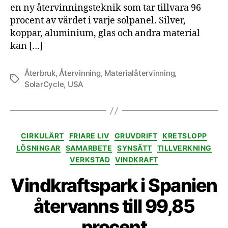
en ny återvinningsteknik som tar tillvara 96
procent av värdet i varje solpanel. Silver,
koppar, aluminium, glas och andra material
kan […]
Återbruk
,
Återvinning
,
Materialåtervinning
,
Etiketter
SolarCycle
,
USA
Kategorier
CIRKULÄRT
FRIARE LIV
GRUVDRIFT
KRETSLOPP
LÖSNINGAR
SAMARBETE
SYNSÄTT
TILLVERKNING
VERKSTAD
VINDKRAFT
Vindkraftspark i Spanien
återvanns till 99,85
procent