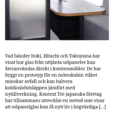
från
solpaneler
Vad händer Itoki, Hitachi och Tokuyama har
visat hur glas från uttjänta solpaneler kan
återanvändas direkt i kontorsmöbler. De har
byggt en prototyp för en möteskabin vilket
minskar avfall och kan halvera
koldioxidutsläppen jämfört med
nytillverkning. Kontext Tre japanska företag
har tillsammans utvecklat en metod som visar
att solpanelglas kan få nytt liv i högvärdiga […]