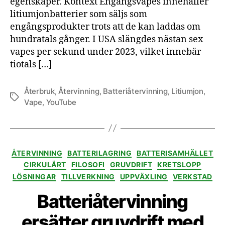
egenskaper. Kontext Engångsvapes innehåller
litiumjonbatterier som säljs som
engångsprodukter trots att de kan laddas om
hundratals gånger. I USA slängdes nästan sex
vapes per sekund under 2023, vilket innebär
tiotals […]
Återbruk
,
Återvinning
,
Batteriåtervinning
,
Litiumjon
,
Etiketter
Vape
,
YouTube
Kategorier
ÅTERVINNING
BATTERILAGRING
BATTERISAMHÄLLET
CIRKULÄRT
FILOSOFI
GRUVDRIFT
KRETSLOPP
LÖSNINGAR
TILLVERKNING
UPPVÄXLING
VERKSTAD
Batteriåtervinning
ersätter gruvdrift med