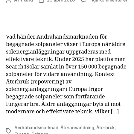
Inläggsförfattare
Inläggsdatum
An
för
be
sol
vä
Vad händer Andrahandsmarknaden för
i
begagnade solpaneler växer i Europa när äldre
Eu
solenergianläggningar uppgraderas med
effektivare teknik. Under 2025 har plattformen
Search4Solar samlat in över 150 000 begagnade
solpaneler för vidare användning. Kontext
Återbruk (repowering) av
solenergianläggningar i Europa frigör
begagnade solpaneler som fortfarande
fungerar bra. Äldre anläggningar byts ut mot
modernare och effektivare teknik, vilket […]
Andrahandsmarknad
,
Återanvändning
,
Återbruk
,
Etiketter