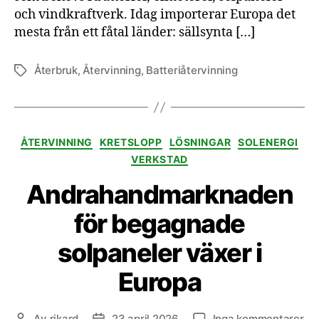
och vindkraftverk. Idag importerar Europa det
mesta från ett fåtal länder: sällsynta […]
Återbruk
,
Återvinning
,
Batteriåtervinning
Etiketter
Kategorier
ÅTERVINNING
KRETSLOPP
LÖSNINGAR
SOLENERGI
VERKSTAD
Andrahandmarknaden
för begagnade
solpaneler växer i
Europa
till
Av
rikard
23 april 2026
Inga kommentarer