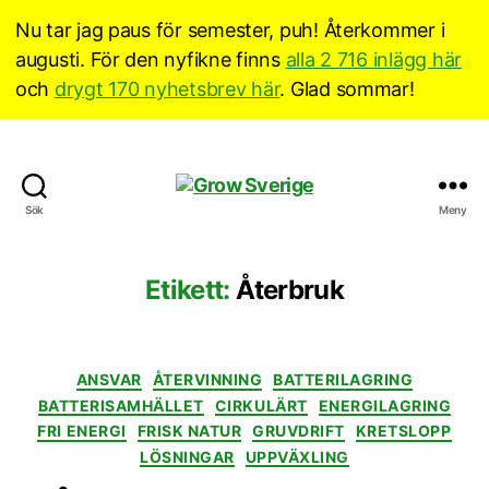
Nu tar jag paus för semester, puh! Återkommer i
augusti. För den nyfikne finns
alla 2 716 inlägg här
och
drygt 170 nyhetsbrev här
. Glad sommar!
Grow
Sök
Meny
Sverige
Etikett:
Återbruk
Kategorier
ANSVAR
ÅTERVINNING
BATTERILAGRING
BATTERISAMHÄLLET
CIRKULÄRT
ENERGILAGRING
FRI ENERGI
FRISK NATUR
GRUVDRIFT
KRETSLOPP
LÖSNINGAR
UPPVÄXLING