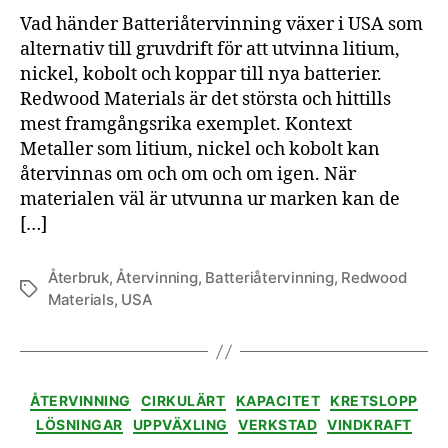
Vad händer Batteriåtervinning växer i USA som
alternativ till gruvdrift för att utvinna litium,
nickel, kobolt och koppar till nya batterier.
Redwood Materials är det största och hittills
mest framgångsrika exemplet. Kontext
Metaller som litium, nickel och kobolt kan
återvinnas om och om och om igen. När
materialen väl är utvunna ur marken kan de
[…]
Återbruk
,
Återvinning
,
Batteriåtervinning
,
Redwood
Etiketter
Materials
,
USA
Kategorier
ÅTERVINNING
CIRKULÄRT
KAPACITET
KRETSLOPP
LÖSNINGAR
UPPVÄXLING
VERKSTAD
VINDKRAFT