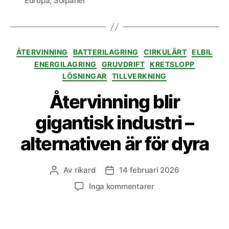
Europa
,
Solpanel
Kategorier
ÅTERVINNING
BATTERILAGRING
CIRKULÄRT
ELBIL
ENERGILAGRING
GRUVDRIFT
KRETSLOPP
LÖSNINGAR
TILLVERKNING
Återvinning blir
gigantisk industri –
alternativen är för dyra
Av
rikard
14 februari 2026
Inläggsförfattare
Inläggsdatum
till
Inga kommentarer
Återvinning
blir
gigantisk