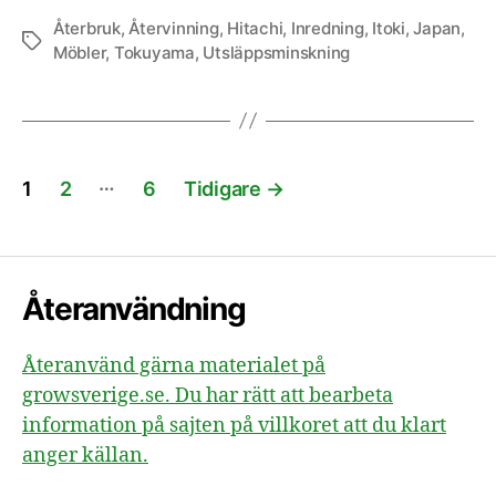
Återbruk
,
Återvinning
,
Hitachi
,
Inredning
,
Itoki
,
Japan
,
Etiketter
Möbler
,
Tokuyama
,
Utsläppsminskning
Sidnumrering
…
1
2
6
Tidigare
→
för
inlägg
Återanvändning
Återanvänd gärna materialet på
growsverige.se. Du har rätt att bearbeta
information på sajten på villkoret att du klart
anger källan.