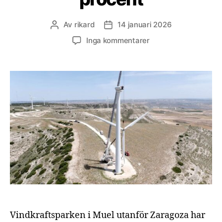
Av
rikard
14 januari 2026
Inläggsförfattare
Inläggsdatum
till
Inga kommentarer
Vindkraftspark
i
Spanien
återvanns
till
99,85
procent
Vindkraftsparken i Muel utanför Zaragoza har