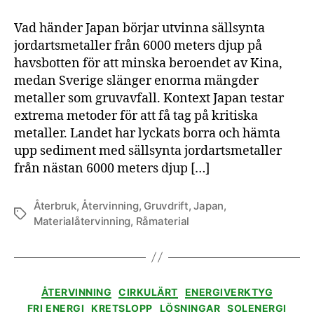
industri
–
Vad händer Japan börjar utvinna sällsynta
alternativen
jordartsmetaller från 6000 meters djup på
är
havsbotten för att minska beroendet av Kina,
för
medan Sverige slänger enorma mängder
dyra
metaller som gruvavfall. Kontext Japan testar
extrema metoder för att få tag på kritiska
metaller. Landet har lyckats borra och hämta
upp sediment med sällsynta jordartsmetaller
från nästan 6000 meters djup […]
Återbruk
,
Återvinning
,
Gruvdrift
,
Japan
,
Etiketter
Materialåtervinning
,
Råmaterial
Kategorier
ÅTERVINNING
CIRKULÄRT
ENERGIVERKTYG
FRI ENERGI
KRETSLOPP
LÖSNINGAR
SOLENERGI