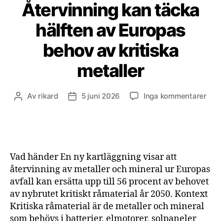
Återvinning kan täcka
hälften av Europas
behov av kritiska
metaller
till
Av
rikard
5 juni 2026
Inga kommentarer
Inläggsförfattare
Inläggsdatum
Åter
kan
täc
hälf
av
Vad händer En ny kartläggning visar att
Eur
återvinning av metaller och mineral ur Europas
beh
avfall kan ersätta upp till 56 procent av behovet
av
av nybrutet kritiskt råmaterial år 2050. Kontext
krit
meta
Kritiska råmaterial är de metaller och mineral
som behövs i batterier, elmotorer, solpaneler