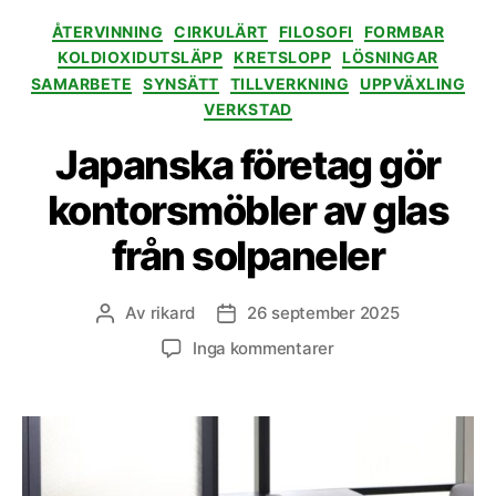
Kategorier
ÅTERVINNING
CIRKULÄRT
FILOSOFI
FORMBAR
KOLDIOXIDUTSLÄPP
KRETSLOPP
LÖSNINGAR
SAMARBETE
SYNSÄTT
TILLVERKNING
UPPVÄXLING
VERKSTAD
Japanska företag gör
kontorsmöbler av glas
från solpaneler
Av
rikard
26 september 2025
Inläggsförfattare
Inläggsdatum
till
Inga kommentarer
Japanska
företag
gör
kontorsmöbler
av
glas