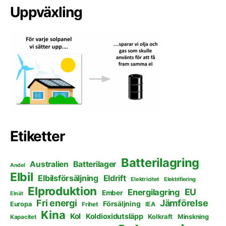
Uppväxling
Etiketter
Batterilagring
Australien
Batterilager
Andel
Elbil
Elbilsförsäljning
Eldrift
Elektricitet
Elektrifiering
Elproduktion
EU
Energilagring
Ember
Elnät
Fri energi
Jämförelse
Försäljning
Europa
Frihet
IEA
Kina
Kol
Koldioxidutsläpp
Kolkraft
Minskning
Kapacitet