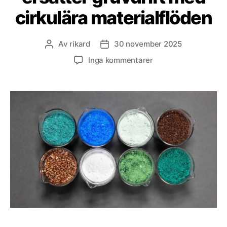
cirkulära materialflöden
Av
rikard
30 november 2025
Inläggsförfattare
Inläggsdatum
till
Inga kommentarer
Batteriåtervinning
ersätter
gruvdrift
med
cirkulära
materialflöden