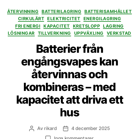
Kategorier
ÅTERVINNING
BATTERILAGRING
BATTERISAMHÄLLET
CIRKULÄRT
ELEKTRICITET
ENERGILAGRING
FRI ENERGI
KAPACITET
KRETSLOPP
LAGRING
LÖSNINGAR
TILLVERKNING
UPPVÄXLING
VERKSTAD
Batterier från
engångsvapes kan
återvinnas och
kombineras – med
kapacitet att driva ett
hus
Av
rikard
4 december 2025
Inläggsförfattare
Inläggsdatum
till
Inga kommentarer