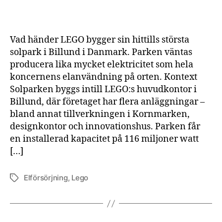
solp
som
täck
Vad händer LEGO bygger sin hittills största
all
solpark i Billund i Danmark. Parken väntas
elan
producera lika mycket elektricitet som hela
vid
koncernens elanvändning på orten. Kontext
huvu
i
Solparken byggs intill LEGO:s huvudkontor i
Dan
Billund, där företaget har flera anläggningar –
bland annat tillverkningen i Kornmarken,
designkontor och innovationshus. Parken får
en installerad kapacitet på 116 miljoner watt
[…]
Elförsörjning
,
Lego
Etiketter