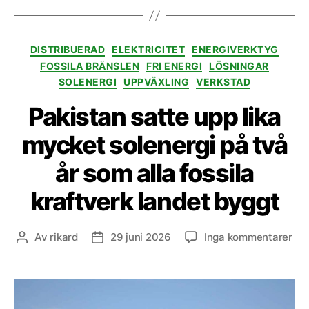
Kategorier
DISTRIBUERAD
ELEKTRICITET
ENERGIVERKTYG
FOSSILA BRÄNSLEN
FRI ENERGI
LÖSNINGAR
SOLENERGI
UPPVÄXLING
VERKSTAD
Pakistan satte upp lika
mycket solenergi på två
år som alla fossila
kraftverk landet byggt
till
Av
rikard
29 juni 2026
Inga kommentarer
Inläggsförfattare
Inläggsdatum
Pak
sat
up
lika