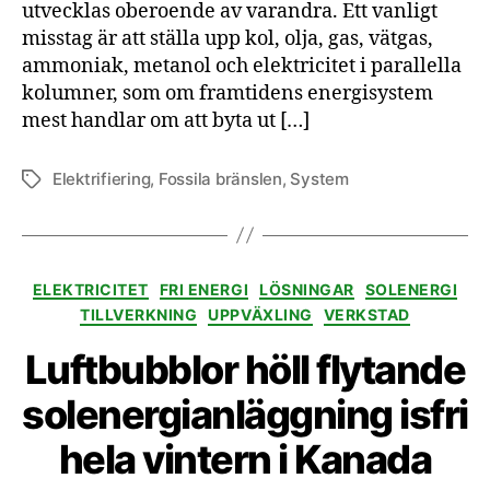
utvecklas oberoende av varandra. Ett vanligt
misstag är att ställa upp kol, olja, gas, vätgas,
ammoniak, metanol och elektricitet i parallella
kolumner, som om framtidens energisystem
mest handlar om att byta ut […]
Elektrifiering
,
Fossila bränslen
,
System
Etiketter
Kategorier
ELEKTRICITET
FRI ENERGI
LÖSNINGAR
SOLENERGI
TILLVERKNING
UPPVÄXLING
VERKSTAD
Luftbubblor höll flytande
solenergianläggning isfri
hela vintern i Kanada