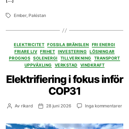
[…]
Ember
,
Pakistan
Etiketter
Kategorier
ELEKTRICITET
FOSSILA BRÄNSLEN
FRI ENERGI
FRIARE LIV
FRIHET
INVESTERING
LÖSNINGAR
PROGNOS
SOLENERGI
TILLVERKNING
TRANSPORT
UPPVÄXLING
VERKSTAD
VINDKRAFT
Elektrifiering i fokus inför
COP31
till
Av
rikard
28 juni 2026
Inga kommentarer
Inläggsförfattare
Inläggsdatum
Elek
i
fok