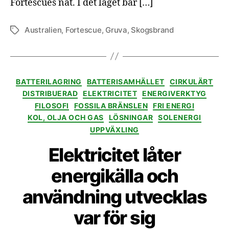
Fortescues nät. I det läget bar […]
Australien
,
Fortescue
,
Gruva
,
Skogsbrand
Etiketter
Kategorier
BATTERILAGRING
BATTERISAMHÄLLET
CIRKULÄRT
DISTRIBUERAD
ELEKTRICITET
ENERGIVERKTYG
FILOSOFI
FOSSILA BRÄNSLEN
FRI ENERGI
KOL, OLJA OCH GAS
LÖSNINGAR
SOLENERGI
UPPVÄXLING
Elektricitet låter
energikälla och
användning utvecklas
var för sig