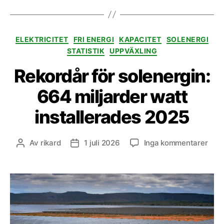
Kategorier
ELEKTRICITET
FRI ENERGI
KAPACITET
SOLENERGI
STATISTIK
UPPVÄXLING
Rekordår för solenergin:
664 miljarder watt
installerades 2025
till
Av
rikard
1 juli 2026
Inga kommentarer
Inläggsförfattare
Inläggsdatum
Reko
för
sole
664
milj
watt
inst