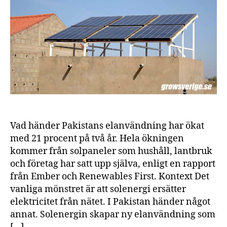
my
sol
på
två
år
so
alla
fos
kra
lan
byg
Vad händer Pakistans elanvändning har ökat
med 21 procent på två år. Hela ökningen
kommer från solpaneler som hushåll, lantbruk
och företag har satt upp själva, enligt en rapport
från Ember och Renewables First. Kontext Det
vanliga mönstret är att solenergi ersätter
elektricitet från nätet. I Pakistan händer något
annat. Solenergin skapar ny elanvändning som