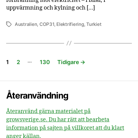
förbränning mot elektricitet – i bilar, i
uppvärmning och kylning och […]
Australien
,
COP31
,
Elektrifiering
,
Turkiet
Etiketter
Sidnumrering
…
1
2
130
Tidigare
→
för
inlägg
Återanvändning
Återanvänd gärna materialet på
growsverige.se. Du har rätt att bearbeta
information på sajten på villkoret att du klart
anger källan.