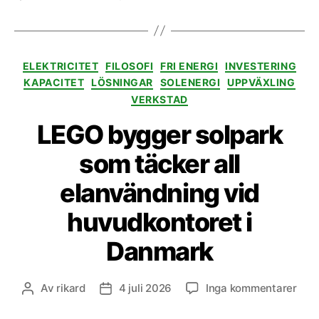
Kategorier
ELEKTRICITET
FILOSOFI
FRI ENERGI
INVESTERING
KAPACITET
LÖSNINGAR
SOLENERGI
UPPVÄXLING
VERKSTAD
LEGO bygger solpark
som täcker all
elanvändning vid
huvudkontoret i
Danmark
till
Av
rikard
4 juli 2026
Inga kommentarer
Inläggsförfattare
Inläggsdatum
LEG
byg