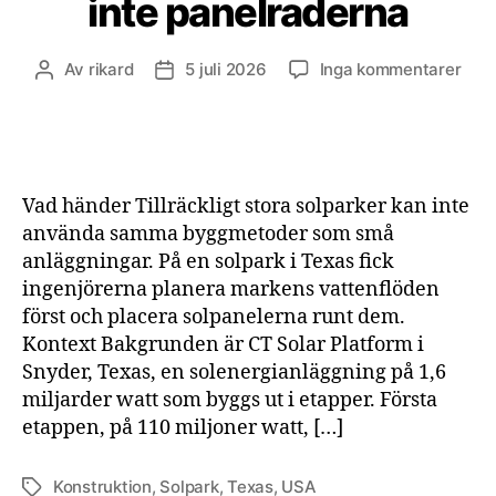
inte panelraderna
till
Av
rikard
5 juli 2026
Inga kommentarer
Inläggsförfattare
Inläggsdatum
Giga
solp
for
av
land
Vad händer Tillräckligt stora solparker kan inte
inte
använda samma byggmetoder som små
pane
anläggningar. På en solpark i Texas fick
ingenjörerna planera markens vattenflöden
först och placera solpanelerna runt dem.
Kontext Bakgrunden är CT Solar Platform i
Snyder, Texas, en solenergianläggning på 1,6
miljarder watt som byggs ut i etapper. Första
etappen, på 110 miljoner watt, […]
Konstruktion
,
Solpark
,
Texas
,
USA
Etiketter