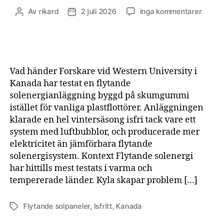
till
Av
rikard
2 juli 2026
Inga kommentarer
Inläggsförfattare
Inläggsdatum
Luft
höll
flyt
sole
isfri
Vad händer Forskare vid Western University i
hela
Kanada har testat en flytande
vint
solenergianläggning byggd på skumgummi
i
istället för vanliga plastflottörer. Anläggningen
Kan
klarade en hel vintersäsong isfri tack vare ett
system med luftbubblor, och producerade mer
elektricitet än jämförbara flytande
solenergisystem. Kontext Flytande solenergi
har hittills mest testats i varma och
tempererade länder. Kyla skapar problem […]
Flytande solpaneler
,
Isfritt
,
Kanada
Etiketter