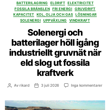
Kategorier
BATTERILAGRING
ELDRIFT
ELEKTRICITET
FOSSILA BRÄNSLEN
FRI ENERGI
GRUVDRIFT
KAPACITET
KOL, OLJA OCH GAS
LÖSNINGAR
SOLENERGI
UPPVÄXLING
VINDKRAFT
Solenergi och
batterilager höll igång
industriellt gruvnät när
eld slog ut fossila
kraftverk
till
Av
rikard
3 juli 2026
Inga kommentarer
Inläggsförfattare
Inläggsdatum
Sole
och
batt
höll