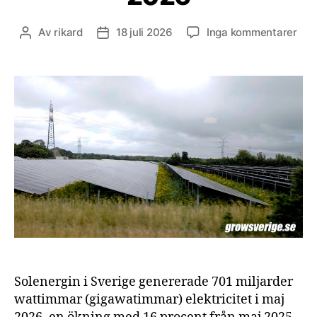
till
Av
rikard
18 juli 2026
Inga kommentarer
Inläggsförfattare
Inläggsdatum
Sol
i
Sve
maj
202
Solenergin i Sverige genererade 701 miljarder
wattimmar (gigawatimmar) elektricitet i maj