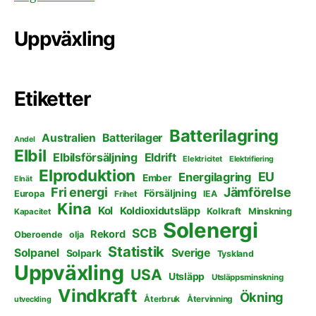
Uppväxling
Etiketter
Batterilagring
Australien
Batterilager
Andel
Elbil
Elbilsförsäljning
Eldrift
Elektricitet
Elektrifiering
Elproduktion
EU
Energilagring
Ember
Elnät
Fri energi
Jämförelse
Försäljning
Europa
Frihet
IEA
Kina
Kol
Koldioxidutsläpp
Kolkraft
Minskning
Kapacitet
Solenergi
SCB
Rekord
Oberoende
olja
Statistik
Solpanel
Sverige
Solpark
Tyskland
Uppväxling
USA
Utsläpp
Utsläppsminskning
Vindkraft
Ökning
Återbruk
Återvinning
utveckling