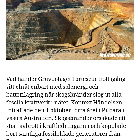
igån
indus
gruv
när
eld
slog
ut
foss
kraf
Vad händer Gruvbolaget Fortescue höll igång
sitt elnät enbart med solenergi och
batterilagring när skogsbränder slog ut alla
fossila kraftverk i nätet. Kontext Händelsen
inträffade den 1 oktober förra året i Pilbara i
västra Australien. Skogsbränder orsakade ett
stort avbrott i kraftledningarna och kopplade
bort samtliga fossileldade generatorer från