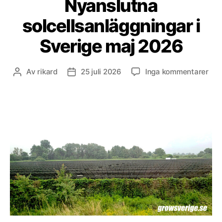
Nyanslutna
solcellsanläggningar i
Sverige maj 2026
till
Av
rikard
25 juli 2026
Inga kommentarer
Inläggsförfattare
Inläggsdatum
Nya
sol
i
Sve
maj
202