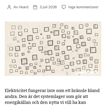
till
Av
rikard
3 juli 2026
Inga kommentarer
Inläggsförfattare
Inläggsdatum
Elek
låte
ener
och
anv
utve
var
för
sig
Elektricitet fungerar inte som ett bränsle bland
andra. Den är det systemlager som gör att
energikällan och den nytta vi vill ha kan