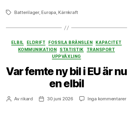
Batterilager
,
Europa
,
Kärnkraft
Etiketter
Kategorier
ELBIL
ELDRIFT
FOSSILA BRÄNSLEN
KAPACITET
KOMMUNIKATION
STATISTIK
TRANSPORT
UPPVÄXLING
Var femte ny bil i EU är nu
en elbil
till
Av
rikard
30 juni 2026
Inga kommentarer
Inläggsförfattare
Inläggsdatum
Va
fe
ny
bil
i