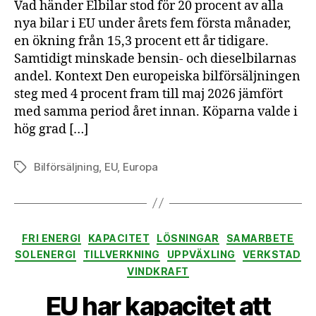
Vad händer Elbilar stod för 20 procent av alla
EU
nya bilar i EU under årets fem första månader,
är
en ökning från 15,3 procent ett år tidigare.
nu
Samtidigt minskade bensin- och dieselbilarnas
en
elbi
andel. Kontext Den europeiska bilförsäljningen
steg med 4 procent fram till maj 2026 jämfört
med samma period året innan. Köparna valde i
hög grad […]
Bilförsäljning
,
EU
,
Europa
Etiketter
Kategorier
FRI ENERGI
KAPACITET
LÖSNINGAR
SAMARBETE
SOLENERGI
TILLVERKNING
UPPVÄXLING
VERKSTAD
VINDKRAFT
EU har kapacitet att