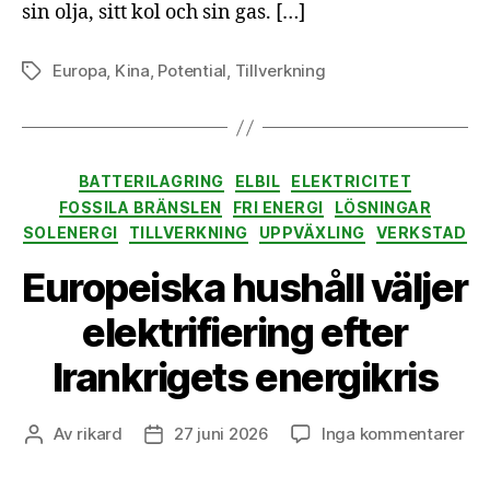
sin olja, sitt kol och sin gas. […]
ins
Europa
,
Kina
,
Potential
,
Tillverkning
Etiketter
Kategorier
BATTERILAGRING
ELBIL
ELEKTRICITET
FOSSILA BRÄNSLEN
FRI ENERGI
LÖSNINGAR
SOLENERGI
TILLVERKNING
UPPVÄXLING
VERKSTAD
Europeiska hushåll väljer
elektrifiering efter
Irankrigets energikris
till
Av
rikard
27 juni 2026
Inga kommentarer
Inläggsförfattare
Inläggsdatum
Eur
hus