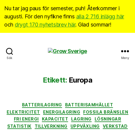
Nu tar jag paus för semester, puh! Återkommer i
augusti. För den nyfikne finns
alla 2 716 inlägg här
och
drygt 170 nyhetsbrev här
. Glad sommar!
Grow
Sök
Meny
Sverige
Etikett:
Europa
Kategorier
BATTERILAGRING
BATTERISAMHÄLLET
ELEKTRICITET
ENERGILAGRING
FOSSILA BRÄNSLEN
FRI ENERGI
KAPACITET
LAGRING
LÖSNINGAR
STATISTIK
TILLVERKNING
UPPVÄXLING
VERKSTAD