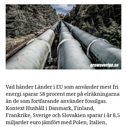
kän
för
gas
i
hel
EU
Vad händer Länder i EU som använder mest fri
energi sparar 58 procent mer på elräkningarna
än de som fortfarande använder fossilgas.
Kontext Hushåll i Danmark, Finland,
Frankrike, Sverige och Slovakien sparar i år 8,5
miljarder euro jämfört med Polen, Italien,