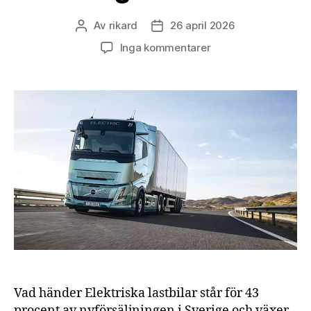
Av
rikard
26 april 2026
Inläggsförfattare
Inläggsdatum
till
Inga kommentarer
Eldrivna
lastbilar
blir
mainstream
i
Europa
–
räckvidd
och
tyngd
inte
längre
hinder
Vad händer Elektriska lastbilar står för 43
procent av nyförsäljningen i Sverige och växer