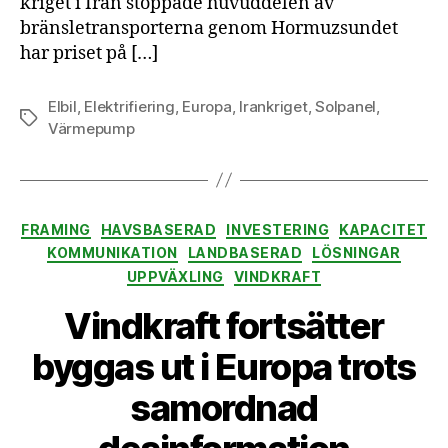
kriget i Iran stoppade huvuddelen av
bränsletransporterna genom Hormuzsundet
har priset på […]
Elbil
,
Elektrifiering
,
Europa
,
Irankriget
,
Solpanel
,
Etiketter
Värmepump
Kategorier
FRAMING
HAVSBASERAD
INVESTERING
KAPACITET
KOMMUNIKATION
LANDBASERAD
LÖSNINGAR
UPPVÄXLING
VINDKRAFT
Vindkraft fortsätter
byggas ut i Europa trots
samordnad