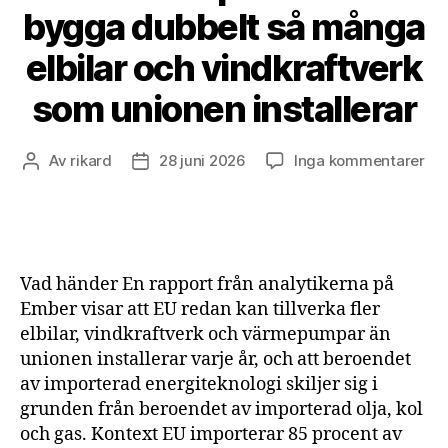
bygga dubbelt så många
elbilar och vindkraftverk
som unionen installerar
till
Av
rikard
28 juni 2026
Inga kommentarer
Inläggsförfattare
Inläggsdatum
EU
har
kap
att
by
Vad händer En rapport från analytikerna på
dub
Ember visar att EU redan kan tillverka fler
så
elbilar, vindkraftverk och värmepumpar än
må
unionen installerar varje år, och att beroendet
elb
oc
av importerad energiteknologi skiljer sig i
vin
grunden från beroendet av importerad olja, kol
so
och gas. Kontext EU importerar 85 procent av
uni