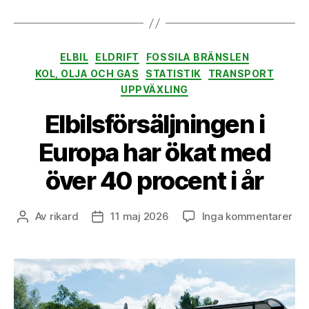
Kategorier
ELBIL
ELDRIFT
FOSSILA BRÄNSLEN
KOL, OLJA OCH GAS
STATISTIK
TRANSPORT
UPPVÄXLING
Elbilsförsäljningen i
Europa har ökat med
över 40 procent i år
till
Av
rikard
11 maj 2026
Inga kommentarer
Inläggsförfattare
Inläggsdatum
Elb
i
Eur
har
öka
me