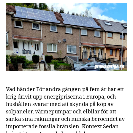
väl
ele
eft
Ira
ene
Vad händer För andra gången på fem år har ett
krig drivit upp energipriserna i Europa, och
hushållen svarar med att skynda på köp av
solpaneler, värmepumpar och elbilar för att
sänka sina räkningar och minska beroendet av
importerade fossila bränslen. Kontext Sedan