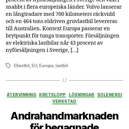
snabbt i flera europeiska länder. Volvo lanserar
en långtradare med 700 kilometers räckvidd
och en 464 tons eldriven gruvlastbil levereras
till Australien. Kontext Europa passerar en
brytpunkt för tunga transporter. Försäljningen
av elektriska lastbilar når 43 procent av
nyförsäljningen i Sverige, […]
Ellastbil
,
EU
,
Europa
,
lastbil
Etiketter
Kategorier
ÅTERVINNING
KRETSLOPP
LÖSNINGAR
SOLENERGI
VERKSTAD
Andrahandmarknaden
för begagnade