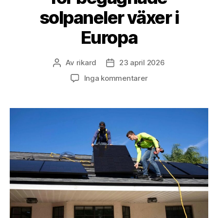
solpaneler växer i
Europa
Av
rikard
23 april 2026
Inläggsförfattare
Inläggsdatum
till
Inga kommentarer
Andrahandmarknad
för
begagnade
solpaneler
växer
i
Europa