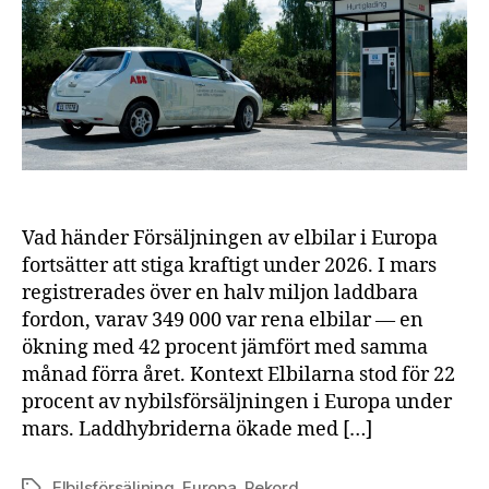
öve
40
pro
i
år
Vad händer Försäljningen av elbilar i Europa
fortsätter att stiga kraftigt under 2026. I mars
registrerades över en halv miljon laddbara
fordon, varav 349 000 var rena elbilar — en
ökning med 42 procent jämfört med samma
månad förra året. Kontext Elbilarna stod för 22
procent av nybilsförsäljningen i Europa under
mars. Laddhybriderna ökade med […]
Elbilsförsäljning
,
Europa
,
Rekord
Etiketter