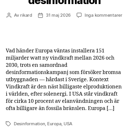
desinformation
till
Av
rikard
31 maj 2026
Inga kommentarer
Inläggsförfattare
Inläggsdatum
Vin
for
by
ut
i
Vad händer Europa väntas installera 151
Eu
miljarder watt ny vindkraft mellan 2026 och
tro
2030, trots en samordnad
sa
desinformationskampanj som försöker bromsa
des
utbyggnaden — hårdast i Sverige. Kontext
Vindkraft är den näst billigaste elproduktionen
i världen, efter solenergi. I USA står vindkraft
för cirka 10 procent av elanvändningen och är
ofta billigare än fossila bränslen. Europa […]
Desinformation
,
Europa
,
USA
Etiketter