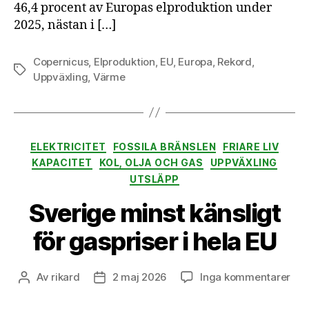
46,4 procent av Europas elproduktion under
2025, nästan i […]
Copernicus
,
Elproduktion
,
EU
,
Europa
,
Rekord
,
Etiketter
Uppväxling
,
Värme
Kategorier
ELEKTRICITET
FOSSILA BRÄNSLEN
FRIARE LIV
KAPACITET
KOL, OLJA OCH GAS
UPPVÄXLING
UTSLÄPP
Sverige minst känsligt
för gaspriser i hela EU
till
Av
rikard
2 maj 2026
Inga kommentarer
Inläggsförfattare
Inläggsdatum
Sve
min