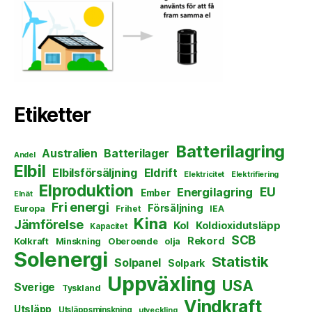
Etiketter
Batterilagring
Australien
Batterilager
Andel
Elbil
Elbilsförsäljning
Eldrift
Elektricitet
Elektrifiering
Elproduktion
EU
Energilagring
Ember
Elnät
Fri energi
Försäljning
Europa
Frihet
IEA
Kina
Jämförelse
Kol
Koldioxidutsläpp
Kapacitet
SCB
Rekord
Kolkraft
Minskning
Oberoende
olja
Solenergi
Statistik
Solpanel
Solpark
Uppväxling
USA
Sverige
Tyskland
Vindkraft
Utsläpp
Utsläppsminskning
utveckling