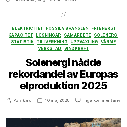
Kategorier
ELEKTRICITET
FOSSILA BRÄNSLEN
FRI ENERGI
KAPACITET
LÖSNINGAR
SAMARBETE
SOLENERGI
STATISTIK
TILLVERKNING
UPPVÄXLING
VÄRME
VERKSTAD
VINDKRAFT
Solenergi nådde
rekordandel av Europas
elproduktion 2025
till
Av
rikard
10 maj 2026
Inga kommentarer
Inläggsförfattare
Inläggsdatum
Sol
nå
rek
av