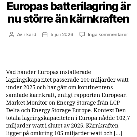
Europas batterilagring är
nu större än kärnkraften
till
Av
rikard
5 juli 2026
Inga kommentarer
Inläggsförfattare
Inläggsdatum
Eur
batt
är
nu
stör
Vad händer Europas installerade
än
lagringskapacitet passerade 100 miljarder watt
kärn
under 2025 och har gått om kontinentens
samlade kärnkraft, enligt rapporten European
Market Monitor on Energy Storage från LCP
Delta och Energy Storage Europe. Kontext Den
totala lagringskapaciteten i Europa nådde 102,7
miljarder watt i slutet av 2025. Kärnkraften
ligger på omkring 105 miljarder watt och […]