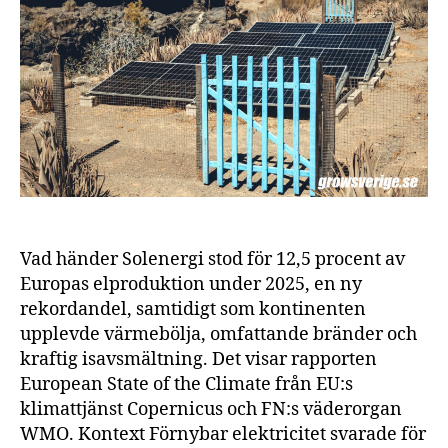
Eu
elp
20
Vad händer Solenergi stod för 12,5 procent av
Europas elproduktion under 2025, en ny
rekordandel, samtidigt som kontinenten
upplevde värmebölja, omfattande bränder och
kraftig isavsmältning. Det visar rapporten
European State of the Climate från EU:s
klimattjänst Copernicus och FN:s väderorgan
WMO. Kontext Förnybar elektricitet svarade för