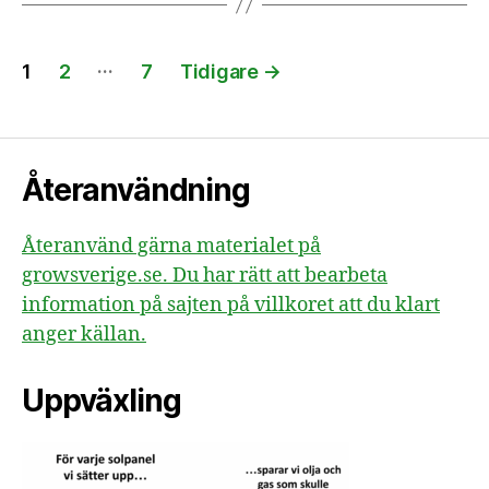
Sidnumrering
…
1
2
7
Tidigare
→
för
inlägg
Återanvändning
Återanvänd gärna materialet på
growsverige.se. Du har rätt att bearbeta
information på sajten på villkoret att du klart
anger källan.
Uppväxling