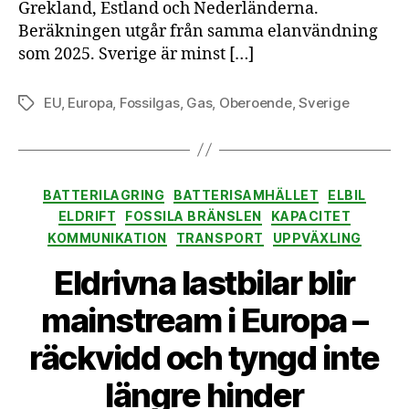
Grekland, Estland och Nederländerna.
Beräkningen utgår från samma elanvändning
som 2025. Sverige är minst […]
EU
,
Europa
,
Fossilgas
,
Gas
,
Oberoende
,
Sverige
Etiketter
Kategorier
BATTERILAGRING
BATTERISAMHÄLLET
ELBIL
ELDRIFT
FOSSILA BRÄNSLEN
KAPACITET
KOMMUNIKATION
TRANSPORT
UPPVÄXLING
Eldrivna lastbilar blir
mainstream i Europa –
räckvidd och tyngd inte
längre hinder