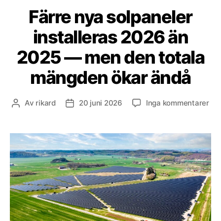
Färre nya solpaneler
installeras 2026 än
2025 — men den totala
mängden ökar ändå
till
Av
rikard
20 juni 2026
Inga kommentarer
Inläggsförfattare
Inläggsdatum
Fär
ny
sol
ins
20
än
20
—
me
de