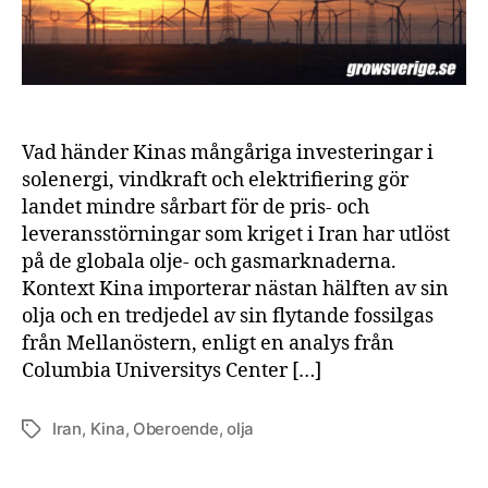
im
olj
oc
ga
Vad händer Kinas mångåriga investeringar i
solenergi, vindkraft och elektrifiering gör
landet mindre sårbart för de pris- och
leveransstörningar som kriget i Iran har utlöst
på de globala olje- och gasmarknaderna.
Kontext Kina importerar nästan hälften av sin
olja och en tredjedel av sin flytande fossilgas
från Mellanöstern, enligt en analys från
Columbia Universitys Center […]
Iran
,
Kina
,
Oberoende
,
olja
Etiketter