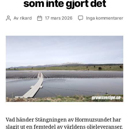
som inte gjort det
till
Av
rikard
17 mars 2026
Inga kommentarer
Inläggsförfattare
Inläggsdatum
Ho
avs
vil
lä
so
by
si
el
för
fr
–
oc
vil
so
int
gjo
Vad händer Stängningen av Hormuzsundet har
de
slagit ut en femtedel av världens oljeleveranser.