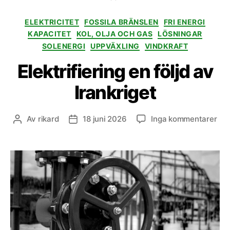
Kategorier
ELEKTRICITET
FOSSILA BRÄNSLEN
FRI ENERGI
KAPACITET
KOL, OLJA OCH GAS
LÖSNINGAR
SOLENERGI
UPPVÄXLING
VINDKRAFT
Elektrifiering en följd av
Irankriget
till
Av
rikard
18 juni 2026
Inga kommentarer
Inläggsförfattare
Inläggsdatum
Elek
en
följ
av
Ira