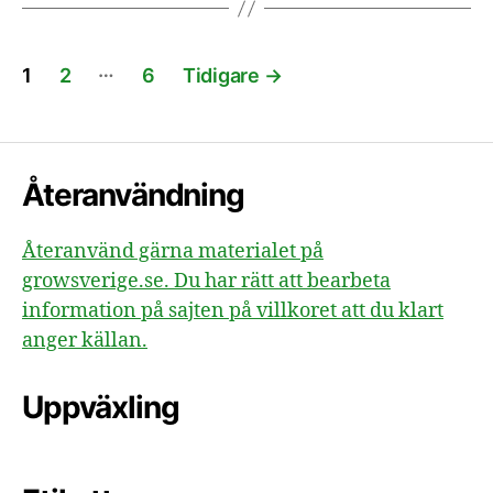
Sidnumrering
…
1
2
6
Tidigare
→
för
inlägg
Återanvändning
Återanvänd gärna materialet på
growsverige.se. Du har rätt att bearbeta
information på sajten på villkoret att du klart
anger källan.
Uppväxling