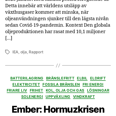
Detta innebär att världens utsläpp av
växthusgaser kommer att minska, när
oljeanvändningen sjunker till den lägsta nivån
sedan Covid-19-pandemin. Kontext Den globala
oljeproduktionen har rasat med 10,1 miljoner
[…]
IEA
,
olja
,
Rapport
Etiketter
Kategorier
BATTERILAGRING
BRÄNSLEFRITT
ELBIL
ELDRIFT
ELEKTRICITET
FOSSILA BRÄNSLEN
FRI ENERGI
FRIARE LIV
FRIHET
KOL, OLJA OCH GAS
LÖSNINGAR
SOLENERGI
UPPVÄXLING
VINDKRAFT
Ember: Hormuzkrisen