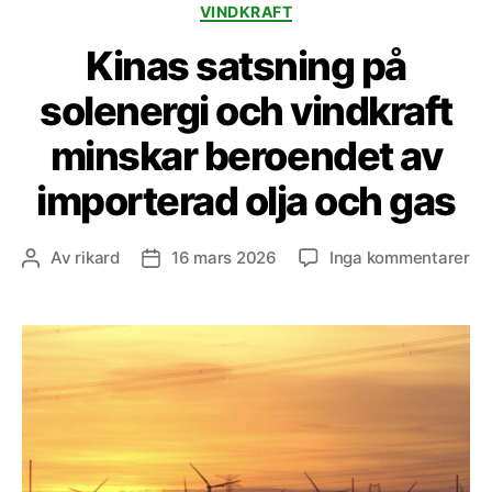
VINDKRAFT
Kinas satsning på
solenergi och vindkraft
minskar beroendet av
importerad olja och gas
till
Av
rikard
16 mars 2026
Inga kommentarer
Inläggsförfattare
Inläggsdatum
Ki
sa
på
so
oc
vi
mi
be
av