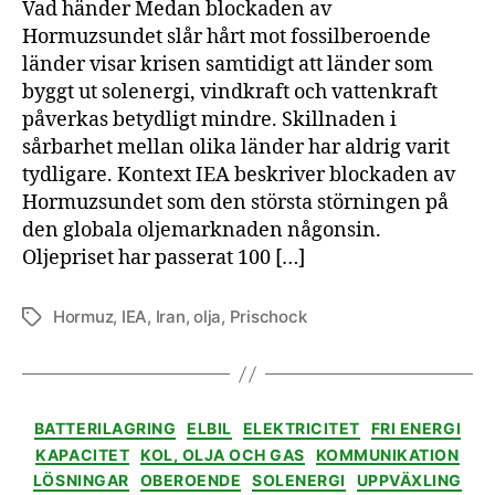
Vad händer Medan blockaden av
Hormuzsundet slår hårt mot fossilberoende
länder visar krisen samtidigt att länder som
byggt ut solenergi, vindkraft och vattenkraft
påverkas betydligt mindre. Skillnaden i
sårbarhet mellan olika länder har aldrig varit
tydligare. Kontext IEA beskriver blockaden av
Hormuzsundet som den största störningen på
den globala oljemarknaden någonsin.
Oljepriset har passerat 100 […]
Hormuz
,
IEA
,
Iran
,
olja
,
Prischock
Etiketter
Kategorier
BATTERILAGRING
ELBIL
ELEKTRICITET
FRI ENERGI
KAPACITET
KOL, OLJA OCH GAS
KOMMUNIKATION
LÖSNINGAR
OBEROENDE
SOLENERGI
UPPVÄXLING