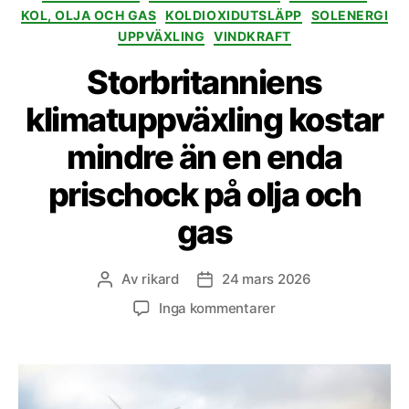
KOL, OLJA OCH GAS
KOLDIOXIDUTSLÄPP
SOLENERGI
UPPVÄXLING
VINDKRAFT
Storbritanniens
klimatuppväxling kostar
mindre än en enda
prischock på olja och
gas
Av
rikard
24 mars 2026
Inläggsförfattare
Inläggsdatum
till
Inga kommentarer
Storbritanniens
klimatuppväxling
kostar
mindre
än