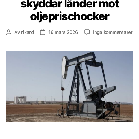
skyddar länder mot
oljeprischocker
till
Av
rikard
16 mars 2026
Inga kommentarer
Inläggsförfattare
Inläggsdatum
So
oc
vi
sk
lä
mo
ol