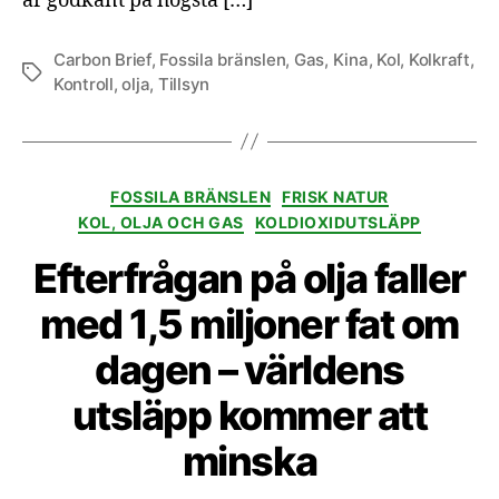
är godkänt på högsta […]
Carbon Brief
,
Fossila bränslen
,
Gas
,
Kina
,
Kol
,
Kolkraft
,
Etiketter
Kontroll
,
olja
,
Tillsyn
Kategorier
FOSSILA BRÄNSLEN
FRISK NATUR
KOL, OLJA OCH GAS
KOLDIOXIDUTSLÄPP
Efterfrågan på olja faller
med 1,5 miljoner fat om
dagen – världens
utsläpp kommer att
minska