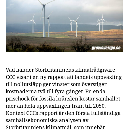
en
enda
prischock
på
olja
och
gas
Vad händer Storbritanniens klimatrådgivare
CCC visar i en ny rapport att landets uppväxling
till nollutsläpp ger vinster som överstiger
kostnaderna två till fyra gånger. En enda
prischock för fossila bränslen kostar samhället
mer än hela uppväxlingen fram till 2050.
Kontext CCCs rapport är den första fullständiga
samhällsekonomiska analysen av
Storbritanniens klimatmål, som innebär