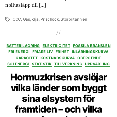
nollutsläpp till […]
CCC
,
Gas
,
olja
,
Prischock
,
Storbritannien
Etiketter
Kategorier
BATTERILAGRING
ELEKTRICITET
FOSSILA BRÄNSLEN
FRI ENERGI
FRIARE LIV
FRIHET
INLÄRNINGSKURVA
KAPACITET
KOSTNADSKURVA
OBEROENDE
SOLENERGI
STATISTIK
TILLVERKNING
UPPVÄXLING
Hormuzkrisen avslöjar
vilka länder som byggt
sina elsystem för
framtiden – och vilka