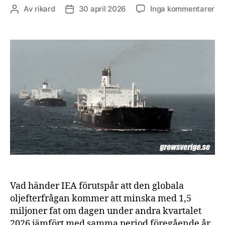
till
Av
rikard
30 april 2026
Inga kommentarer
Inläggsförfattare
Inläggsdatum
Ef
på
olj
fal
me
1,5
mil
fat
om
da
–
vä
ut
ko
att
mi
Vad händer IEA förutspår att den globala
oljefterfrågan kommer att minska med 1,5
miljoner fat om dagen under andra kvartalet
2026 jämfört med samma period föregående år.