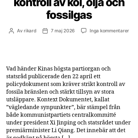
kontroll av kol, olja och
fossilgas
till
Av
rikard
7 maj 2026
Inga kommentarer
Inläggsförfattare
Inläggsdatum
Kin
ledn
infö
stri
kont
Vad händer Kinas högsta partiorgan och
av
statsråd publicerade den 22 april ett
kol,
policydokument som kräver strikt kontroll av
olja
fossila bränslen och stärkt tillsyn av stora
och
foss
utsläppare. Kontext Dokumentet, kallat
”vägledande synpunkter”, bär stämpel från
både kommunistpartiets centralkommitté
under president Xi Jinping och statsrådet under
premiärminister Li Qiang. Det innebär att det