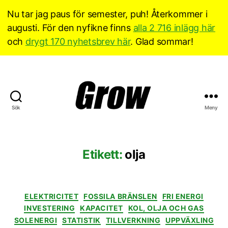
Nu tar jag paus för semester, puh! Återkommer i
augusti. För den nyfikne finns
alla 2 716 inlägg här
och
drygt 170 nyhetsbrev här
. Glad sommar!
Sök
Meny
Grow
Sverige
Etikett:
olja
Kategorier
ELEKTRICITET
FOSSILA BRÄNSLEN
FRI ENERGI
INVESTERING
KAPACITET
KOL, OLJA OCH GAS
SOLENERGI
STATISTIK
TILLVERKNING
UPPVÄXLING