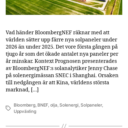
tot
mä
öka
än
Vad händer BloombergNEF räknar med att
världen sätter upp färre nya solpaneler under
2026 än under 2025. Det vore första gången på
tjugo år som det ökade antalet nya paneler per
år minskar. Kontext Prognosen presenterades
av BloombergNEF:s solanalytiker Jenny Chase
på solenergimässan SNEC i Shanghai. Orsaken
till nedgången är att Kina, världens största
marknad, […]
Bloomberg
,
BNEF
,
olja
,
Solenergi
,
Solpaneler
,
Etiketter
Uppväxling