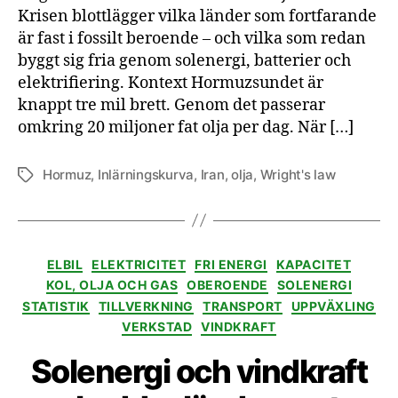
Krisen blottlägger vilka länder som fortfarande
är fast i fossilt beroende – och vilka som redan
byggt sig fria genom solenergi, batterier och
elektrifiering. Kontext Hormuzsundet är
knappt tre mil brett. Genom det passerar
omkring 20 miljoner fat olja per dag. När […]
Hormuz
,
Inlärningskurva
,
Iran
,
olja
,
Wright's law
Etiketter
Kategorier
ELBIL
ELEKTRICITET
FRI ENERGI
KAPACITET
KOL, OLJA OCH GAS
OBEROENDE
SOLENERGI
STATISTIK
TILLVERKNING
TRANSPORT
UPPVÄXLING
VERKSTAD
VINDKRAFT
Solenergi och vindkraft