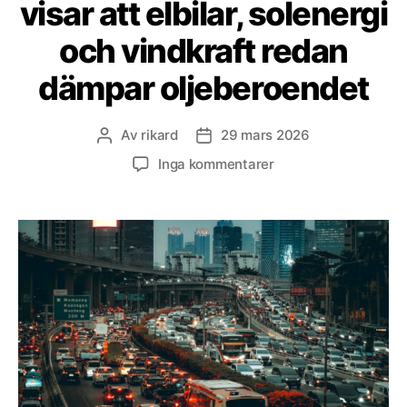
visar att elbilar, solenergi
och vindkraft redan
dämpar oljeberoendet
Av
rikard
29 mars 2026
Inläggsförfattare
Inläggsdatum
till
Inga kommentarer
Ember:
Hormuzkrisen
visar
att
elbilar,
solenergi
och
vindkraft
redan
dämpar
oljeberoendet