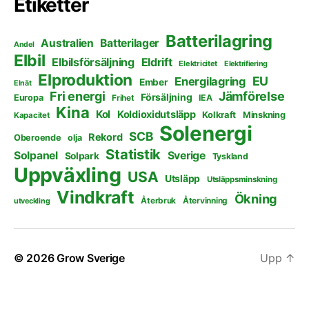
Etiketter
Batterilagring
Australien
Batterilager
Andel
Elbil
Elbilsförsäljning
Eldrift
Elektricitet
Elektrifiering
Elproduktion
EU
Energilagring
Ember
Elnät
Fri energi
Jämförelse
Försäljning
Europa
Frihet
IEA
Kina
Kol
Koldioxidutsläpp
Kolkraft
Minskning
Kapacitet
Solenergi
SCB
Rekord
Oberoende
olja
Statistik
Solpanel
Sverige
Solpark
Tyskland
Uppväxling
USA
Utsläpp
Utsläppsminskning
Vindkraft
Ökning
Återbruk
Återvinning
utveckling
© 2026
Grow Sverige
Upp
↑