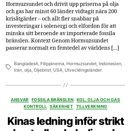
Hormuzsundet och drivit upp priserna på olja
mot
och gas har minst 60 länder vidtagit nära 200
sole
krisåtgärder – och allt fler snabbar på
och
elfo
investeringar i solenergi och elfordon för att
minska sitt beroende av importerade fossila
bränslen. Kontext Genom Hormuzsundet
passerar normalt en femtedel av världens […]
Bangladesh
,
Filippinerna
,
Hormuzsundet
,
Indonesien
,
Etiketter
Iran
,
olja
,
Oljebrist
,
USA
,
Utvecklingsländer
Kategorier
ANSVAR
FOSSILA BRÄNSLEN
KOL, OLJA OCH GAS
KONTROLL
SÄKERHET
TILLVERKNING
Kinas ledning inför strikt