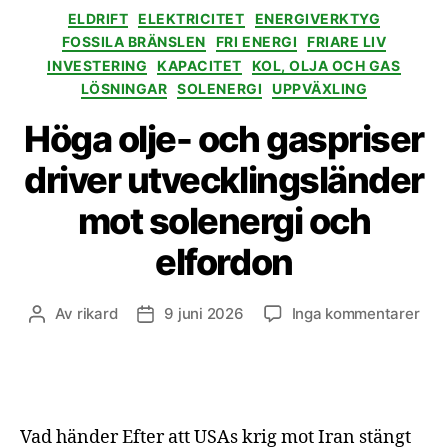
Kategorier
ELDRIFT
ELEKTRICITET
ENERGIVERKTYG
FOSSILA BRÄNSLEN
FRI ENERGI
FRIARE LIV
INVESTERING
KAPACITET
KOL, OLJA OCH GAS
LÖSNINGAR
SOLENERGI
UPPVÄXLING
Höga olje- och gaspriser
driver utvecklingsländer
mot solenergi och
elfordon
till
Av
rikard
9 juni 2026
Inga kommentarer
Inläggsförfattare
Inläggsdatum
Hög
olje
och
gasp
driv
Vad händer Efter att USAs krig mot Iran stängt
utv