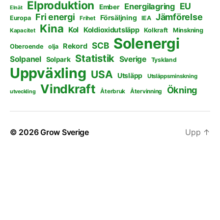
Elproduktion
EU
Energilagring
Ember
Elnät
Fri energi
Jämförelse
Försäljning
Europa
Frihet
IEA
Kina
Kol
Koldioxidutsläpp
Kolkraft
Minskning
Kapacitet
Solenergi
SCB
Rekord
Oberoende
olja
Statistik
Solpanel
Sverige
Solpark
Tyskland
Uppväxling
USA
Utsläpp
Utsläppsminskning
Vindkraft
Ökning
Återbruk
Återvinning
utveckling
© 2026
Grow Sverige
Upp
↑