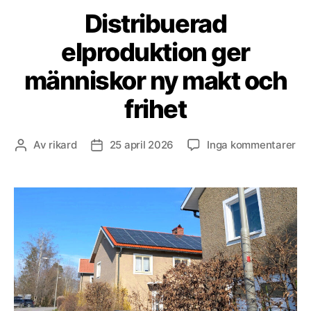
Distribuerad
elproduktion ger
människor ny makt och
frihet
till
Av
rikard
25 april 2026
Inga kommentarer
Inläggsförfattare
Inläggsdatum
Dis
elp
ge
mä
ny
ma
oc
fri