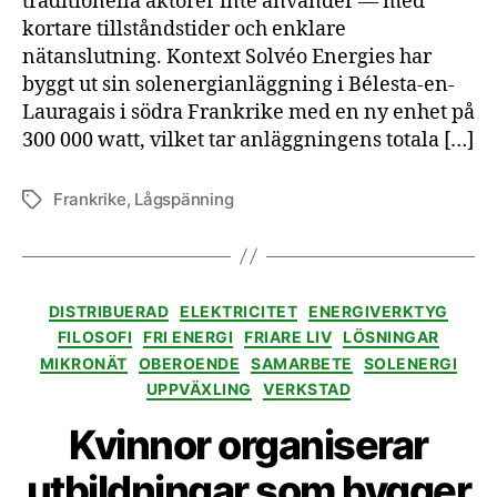
traditionella aktörer inte använder — med
kortare tillståndstider och enklare
nätanslutning. Kontext Solvéo Energies har
byggt ut sin solenergianläggning i Bélesta-en-
Lauragais i södra Frankrike med en ny enhet på
300 000 watt, vilket tar anläggningens totala […]
Frankrike
,
Lågspänning
Etiketter
Kategorier
DISTRIBUERAD
ELEKTRICITET
ENERGIVERKTYG
FILOSOFI
FRI ENERGI
FRIARE LIV
LÖSNINGAR
MIKRONÄT
OBEROENDE
SAMARBETE
SOLENERGI
UPPVÄXLING
VERKSTAD
Kvinnor organiserar
utbildningar som bygger