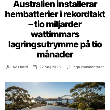
Australien installerar
hembatterier i rekordtakt
– tio miljarder
wattimmars
lagringsutrymme på tio
månader
till
Av
rikard
22 maj 2026
Inga kommentarer
Inläggsförfattare
Inläggsdatum
Aus
ins
hem
i
rek
–
tio
mil