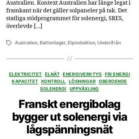
Australien. Kontext Australien har länge legat i
framkant när det gäller solpaneler på tak. Det
statliga stödprogrammet för solenergi, SRES,
överlevde […]
Australien
,
Batterilager
,
Elproduktion
,
Underifrån
Etiketter
Kategorier
ELEKTRICITET
ELNÄT
ENERGIVERKTYG
FRI ENERGI
KAPACITET
KONTROLL
LÖSNINGAR
OBEROENDE
SOLENERGI
UPPVÄXLING
Franskt energibolag
bygger ut solenergi via
lågspänningsnät