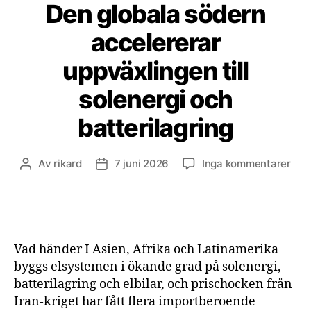
Den globala södern
accelererar
uppväxlingen till
solenergi och
batterilagring
till
Av
rikard
7 juni 2026
Inga kommentarer
Inläggsförfattare
Inläggsdatum
Den
glob
söd
acce
upp
Vad händer I Asien, Afrika och Latinamerika
till
byggs elsystemen i ökande grad på solenergi,
sole
batterilagring och elbilar, och prischocken från
och
Iran-kriget har fått flera importberoende
batt