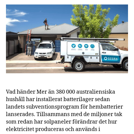
och
bat
tar
öve
lan
els
und
Vad händer Mer än 380 000 australiensiska
hushåll har installerat batterilager sedan
landets subventionsprogram för hembatterier
lanserades. Tillsammans med de miljoner tak
som redan har solpaneler förändrar det hur
elektricitet produceras och används i