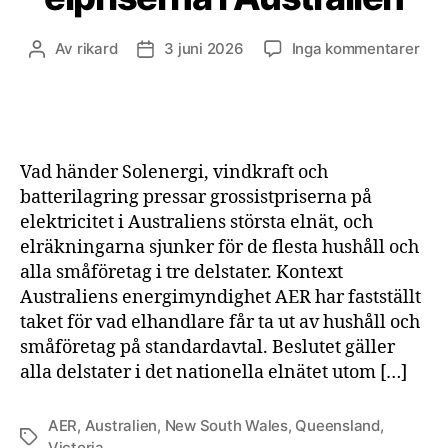
till
Av
rikard
3 juni 2026
Inga kommentarer
Inläggsförfattare
Inläggsdatum
Sole
vind
och
batt
sän
Vad händer Solenergi, vindkraft och
elpr
batterilagring pressar grossistpriserna på
i
elektricitet i Australiens största elnät, och
Aust
elräkningarna sjunker för de flesta hushåll och
alla småföretag i tre delstater. Kontext
Australiens energimyndighet AER har fastställt
taket för vad elhandlare får ta ut av hushåll och
småföretag på standardavtal. Beslutet gäller
alla delstater i det nationella elnätet utom […]
AER
,
Australien
,
New South Wales
,
Queensland
,
Etiketter
Victoria