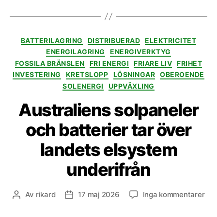
Kategorier
BATTERILAGRING
DISTRIBUERAD
ELEKTRICITET
ENERGILAGRING
ENERGIVERKTYG
FOSSILA BRÄNSLEN
FRI ENERGI
FRIARE LIV
FRIHET
INVESTERING
KRETSLOPP
LÖSNINGAR
OBEROENDE
SOLENERGI
UPPVÄXLING
Australiens solpaneler
och batterier tar över
landets elsystem
underifrån
till
Av
rikard
17 maj 2026
Inga kommentarer
Inläggsförfattare
Inläggsdatum
Aus
sol