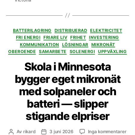
Kategorier
BATTERILAGRING
DISTRIBUERAD
ELEKTRICITET
FRI ENERGI
FRIARE LIV
FRIHET
INVESTERING
KOMMUNIKATION
LÖSNINGAR
MIKRONÄT
OBEROENDE
SAMARBETE
SOLENERGI
UPPVÄXLING
Skola i Minnesota
bygger eget mikronät
med solpaneler och
batteri — slipper
stigande elpriser
till
Av
rikard
3 juni 2026
Inga kommentarer
Inläggsförfattare
Inläggsdatum