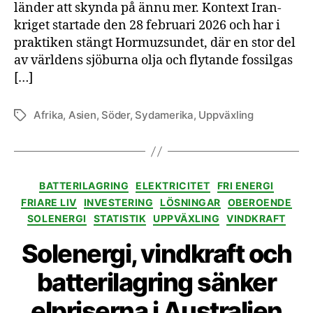
länder att skynda på ännu mer. Kontext Iran-
kriget startade den 28 februari 2026 och har i
praktiken stängt Hormuzsundet, där en stor del
av världens sjöburna olja och flytande fossilgas
[…]
Afrika
,
Asien
,
Söder
,
Sydamerika
,
Uppväxling
Etiketter
Kategorier
BATTERILAGRING
ELEKTRICITET
FRI ENERGI
FRIARE LIV
INVESTERING
LÖSNINGAR
OBEROENDE
SOLENERGI
STATISTIK
UPPVÄXLING
VINDKRAFT
Solenergi, vindkraft och
batterilagring sänker
elpriserna i Australien