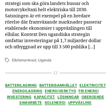
strategi som ska göra landets bussar och
är
motorcykeltaxi helt elektriska till 2030.
nu
Satsningen är ett exempel på en bredare
en
elbi
rörelse där framväxande marknader passerar
oc
etablerade ekonomier i uppväxlingen till
afr
elbilar. Kontext Den ugandiska strategin
län
omfattar investeringar på 1,7 miljarder dollar
är
och utbyggnad av upp till 3 500 publika […]
i
top
Elbilsmarknad
,
Uganda
Etiketter
Kategorier
BATTERILAGRING
BATTERISAMHÄLLET
ELEKTRICITET
ENERGILAGRING
ENERGIVERKTYG
FRI ENERGI
INVESTERING
KAPACITET
LÖSNINGAR
OBEROENDE
SAMARBETE
SOLENERGI
UPPVÄXLING