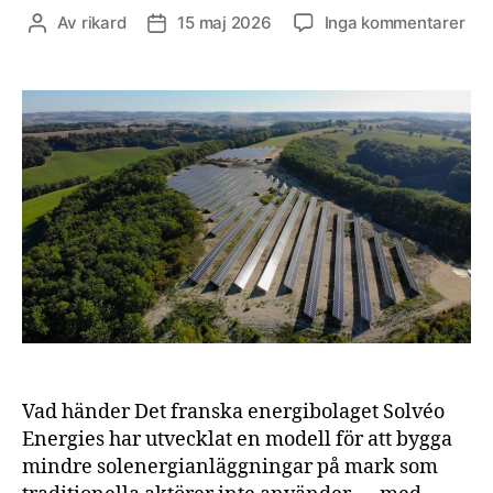
till
Av
rikard
15 maj 2026
Inga kommentarer
Inläggsförfattare
Inläggsdatum
Fra
ene
byg
ut
sol
via
låg
Vad händer Det franska energibolaget Solvéo
Energies har utvecklat en modell för att bygga
mindre solenergianläggningar på mark som