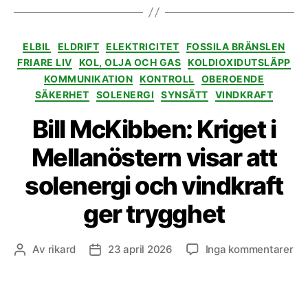
Kategorier
ELBIL
ELDRIFT
ELEKTRICITET
FOSSILA BRÄNSLEN
FRIARE LIV
KOL, OLJA OCH GAS
KOLDIOXIDUTSLÄPP
KOMMUNIKATION
KONTROLL
OBEROENDE
SÄKERHET
SOLENERGI
SYNSÄTT
VINDKRAFT
Bill McKibben: Kriget i
Mellanöstern visar att
solenergi och vindkraft
ger trygghet
till
Av
rikard
23 april 2026
Inga kommentarer
Inläggsförfattare
Inläggsdatum
Bill
Mc
Kri