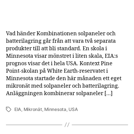
Sko
i
Min
byg
ege
Vad händer Kombinationen solpaneler och
mik
batterilagring går från att vara två separata
me
produkter till att bli standard. En skola i
solp
Minnesota visar mönstret i liten skala, EIA:s
och
batt
prognos visar det i hela USA. Kontext Pine
—
Point-skolan på White Earth-reservatet i
slip
Minnesota startade den här månaden ett eget
sti
mikronät med solpaneler och batterilagring.
elpr
Anläggningen kombinerar solpaneler […]
EIA
,
Mikronät
,
Minnesota
,
USA
Etiketter