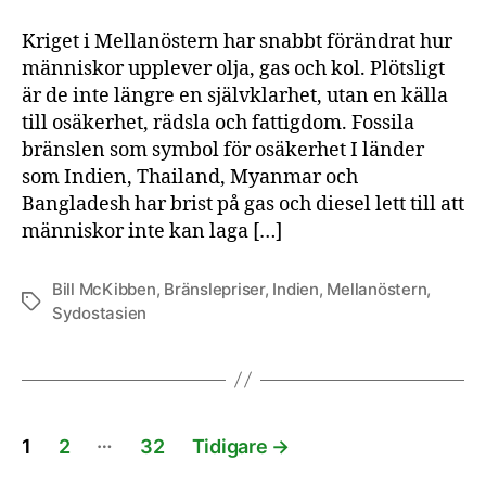
i
Me
Kriget i Mellanöstern har snabbt förändrat hur
vis
människor upplever olja, gas och kol. Plötsligt
att
är de inte längre en självklarhet, utan en källa
sol
till osäkerhet, rädsla och fattigdom. Fossila
oc
vin
bränslen som symbol för osäkerhet I länder
ge
som Indien, Thailand, Myanmar och
tr
Bangladesh har brist på gas och diesel lett till att
människor inte kan laga […]
Bill McKibben
,
Bränslepriser
,
Indien
,
Mellanöstern
,
Etiketter
Sydostasien
Sidnumrering
…
1
2
32
Tidigare
→
för