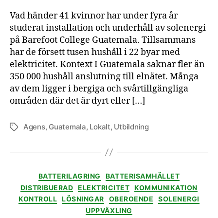
Vad händer 41 kvinnor har under fyra år
studerat installation och underhåll av solenergi
på Barefoot College Guatemala. Tillsammans
har de försett tusen hushåll i 22 byar med
elektricitet. Kontext I Guatemala saknar fler än
350 000 hushåll anslutning till elnätet. Många
av dem ligger i bergiga och svårtillgängliga
områden där det är dyrt eller […]
Agens
,
Guatemala
,
Lokalt
,
Utbildning
Etiketter
Kategorier
BATTERILAGRING
BATTERISAMHÄLLET
DISTRIBUERAD
ELEKTRICITET
KOMMUNIKATION
KONTROLL
LÖSNINGAR
OBEROENDE
SOLENERGI
UPPVÄXLING