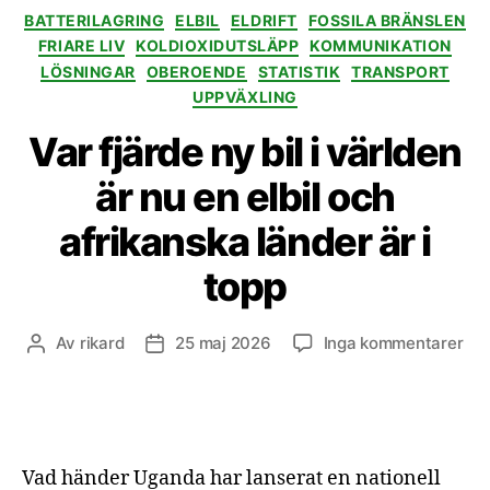
Kategorier
BATTERILAGRING
ELBIL
ELDRIFT
FOSSILA BRÄNSLEN
FRIARE LIV
KOLDIOXIDUTSLÄPP
KOMMUNIKATION
LÖSNINGAR
OBEROENDE
STATISTIK
TRANSPORT
UPPVÄXLING
Var fjärde ny bil i världen
är nu en elbil och
afrikanska länder är i
topp
till
Av
rikard
25 maj 2026
Inga kommentarer
Inläggsförfattare
Inläggsdatum
Var
fjä
ny
bil
i
Vad händer Uganda har lanserat en nationell
vär