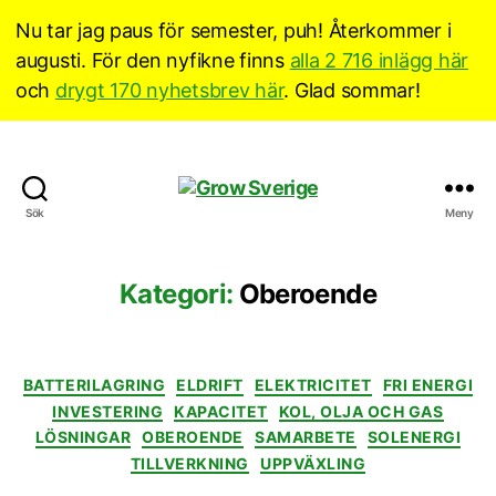
Nu tar jag paus för semester, puh! Återkommer i
augusti. För den nyfikne finns
alla 2 716 inlägg här
och
drygt 170 nyhetsbrev här
. Glad sommar!
Grow
Sök
Meny
Sverige
Kategori:
Oberoende
Kategorier
BATTERILAGRING
ELDRIFT
ELEKTRICITET
FRI ENERGI
INVESTERING
KAPACITET
KOL, OLJA OCH GAS
LÖSNINGAR
OBEROENDE
SAMARBETE
SOLENERGI
TILLVERKNING
UPPVÄXLING