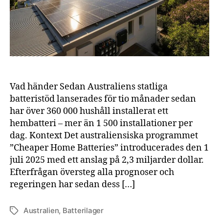
wat
lag
på
tio
må
Vad händer Sedan Australiens statliga
batteristöd lanserades för tio månader sedan
har över 360 000 hushåll installerat ett
hembatteri – mer än 1 500 installationer per
dag. Kontext Det australiensiska programmet
”Cheaper Home Batteries” introducerades den 1
juli 2025 med ett anslag på 2,3 miljarder dollar.
Efterfrågan översteg alla prognoser och
regeringen har sedan dess […]
Australien
,
Batterilager
Etiketter