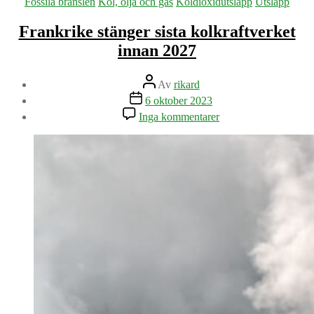
Kategorier
Fossila bränslen
Kol, olja och gas
Koldioxidutsläpp
Utsläpp
Frankrike stänger sista kolkraftverket
innan 2027
Inläggsförfattare
Av
rikard
Inläggsdatum
6 oktober 2023
till
Inga kommentarer
Frankrike
stänger
sista
kolkraftverket
innan
2027