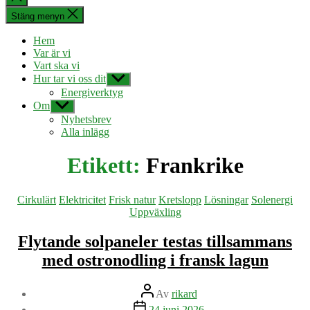
sökningen
Stäng menyn
Hem
Var är vi
Vart ska vi
Hur tar vi oss dit
Visa
undermeny
Energiverktyg
Om
Visa
undermeny
Nyhetsbrev
Alla inlägg
Etikett:
Frankrike
Kategorier
Cirkulärt
Elektricitet
Frisk natur
Kretslopp
Lösningar
Solenergi
Uppväxling
Flytande solpaneler testas tillsammans
med ostronodling i fransk lagun
Inläggsförfattare
Av
rikard
Inläggsdatum
24 juni 2026