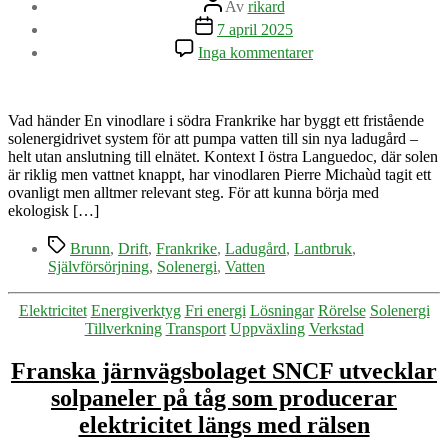
Av
rikard
Inläggsdatum
7 april 2025
till
Inga kommentarer
Självförsörjande
ladugård
med
solenergi
Vad händer En vinodlare i södra Frankrike har byggt ett fristående
i
solenergidrivet system för att pumpa vatten till sin nya ladugård –
franska
helt utan anslutning till elnätet. Kontext I östra Languedoc, där solen
Languedoc
är riklig men vattnet knappt, har vinodlaren Pierre Michaùd tagit ett
ovanligt men alltmer relevant steg. För att kunna börja med
ekologisk […]
Etiketter
Brunn
,
Drift
,
Frankrike
,
Ladugård
,
Lantbruk
,
Självförsörjning
,
Solenergi
,
Vatten
Kategorier
Elektricitet
Energiverktyg
Fri energi
Lösningar
Rörelse
Solenergi
Tillverkning
Transport
Uppväxling
Verkstad
Franska järnvägsbolaget SNCF utvecklar
solpaneler på tåg som producerar
elektricitet längs med rälsen