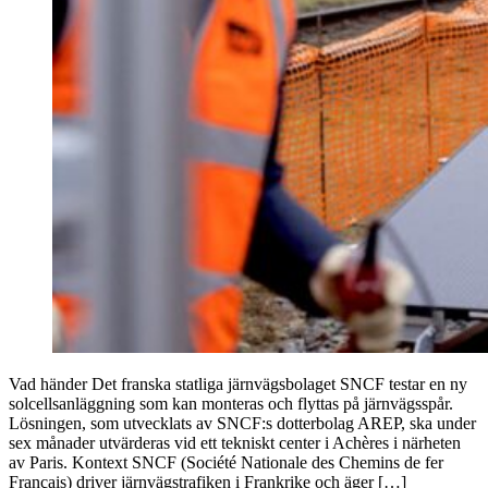
Vad händer Det franska statliga järnvägsbolaget SNCF testar en ny
solcellsanläggning som kan monteras och flyttas på järnvägsspår.
Lösningen, som utvecklats av SNCF:s dotterbolag AREP, ska under
sex månader utvärderas vid ett tekniskt center i Achères i närheten
av Paris. Kontext SNCF (Société Nationale des Chemins de fer
Français) driver järnvägstrafiken i Frankrike och äger […]