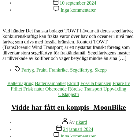
Inläggsdatum
10 september 2024
till
Inga kommentarer
Segelfartyg
fraktar
över
Atlanten
Vad händer Det franska bolaget TOWT hävdar att deras segelfartyg
och
konkurrenskraftigt kan frakta varor över hav och oceaner i nivå med
konkurrerar
fartyg som drivs med fossila bränslen. Kontext TOWT
med
(TransOceanic Wind Transport) är ett nystartat franskt företag som
tankers
tillverkar stora segelfartyg för fraktändamål. Segelfartygens master
är tillverkade av kolfiber och väger betydligt mindre än sina […]
Etiketter
Fartyg
,
Frakt
,
Frankrike
,
Segelfartyg
,
Skepp
Kategorier
Batterilagring
Batterisamhället
Eldrift
Fossila bränslen
Friare liv
Frihet
Frisk natur
Oberoende
Rörelse
Transport
Uppväxling
Utsläppsfri
Vidde har fått en kompis- MoonBike
Inläggsförfattare
Av
rikard
Inläggsdatum
24 januari 2024
till
Inga kommentarer