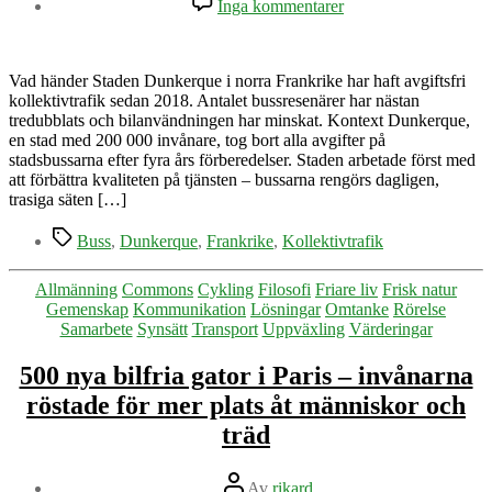
Inga kommentarer
Dunkerque
visar
vägen
–
Vad händer Staden Dunkerque i norra Frankrike har haft avgiftsfri
gratis
kollektivtrafik sedan 2018. Antalet bussresenärer har nästan
kollektivtrafik
tredubblats och bilanvändningen har minskat. Kontext Dunkerque,
fungerar
en stad med 200 000 invånare, tog bort alla avgifter på
stadsbussarna efter fyra års förberedelser. Staden arbetade först med
att förbättra kvaliteten på tjänsten – bussarna rengörs dagligen,
trasiga säten […]
Etiketter
Buss
,
Dunkerque
,
Frankrike
,
Kollektivtrafik
Kategorier
Allmänning
Commons
Cykling
Filosofi
Friare liv
Frisk natur
Gemenskap
Kommunikation
Lösningar
Omtanke
Rörelse
Samarbete
Synsätt
Transport
Uppväxling
Värderingar
500 nya bilfria gator i Paris – invånarna
röstade för mer plats åt människor och
träd
Inläggsförfattare
Av
rikard