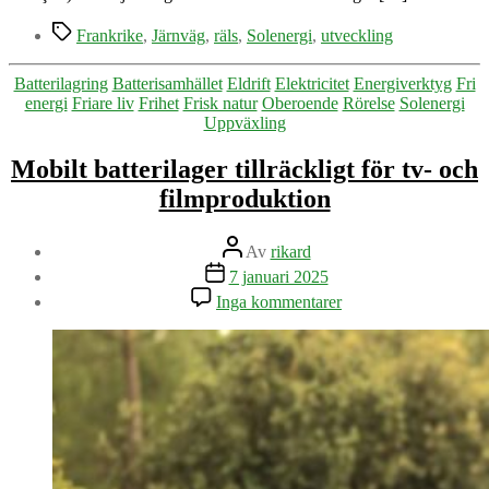
Etiketter
Frankrike
,
Järnväg
,
räls
,
Solenergi
,
utveckling
Kategorier
Batterilagring
Batterisamhället
Eldrift
Elektricitet
Energiverktyg
Fri
energi
Friare liv
Frihet
Frisk natur
Oberoende
Rörelse
Solenergi
Uppväxling
Mobilt batterilager tillräckligt för tv- och
filmproduktion
Inläggsförfattare
Av
rikard
Inläggsdatum
7 januari 2025
till
Inga kommentarer
Mobilt
batterilager
tillräckligt
för
tv-
och
filmproduktion