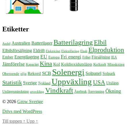
Etiketter
Batterilagring
Elbil
Australien
Batterilager
Andel
Elproduktion
Elbilsförsäljning
Eldrift
Elektricitet
Elektrifiering
Elnät
EU
Fri energi
Energilagring
Ember
Försäljning
Europa
Frihet
IEA
Kina
Jämförelse
Kol
Koldioxidutsläpp
Kolkraft
Minskning
Kapacitet
Solenergi
SCB
Solpanel
Rekord
Solpark
Oberoende
olja
Uppväxling
USA
Statistik
Sverige
Utsläpp
Tyskland
Vindkraft
Ökning
Återbruk
Återvinning
Utsläppsminskning
utveckling
© 2026
Grow Sverige
Drivs med WordPress
Till toppen
↑
Upp
↑