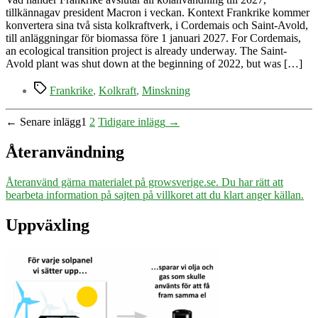
tillkännagav president Macron i veckan. Kontext Frankrike kommer
konvertera sina två sista kolkraftverk, i Cordemais och Saint-Avold,
till anläggningar för biomassa före 1 januari 2027. For Cordemais,
an ecological transition project is already underway. The Saint-
Avold plant was shut down at the beginning of 2022, but was […]
Etiketter
Frankrike
,
Kolkraft
,
Minskning
Sidnumrering
←
Senare
inlägg
1
2
Tidigare
inlägg
→
för
Återanvändning
inlägg
Återanvänd gärna materialet på growsverige.se. Du har rätt att
bearbeta information på sajten på villkoret att du klart anger källan.
Uppväxling