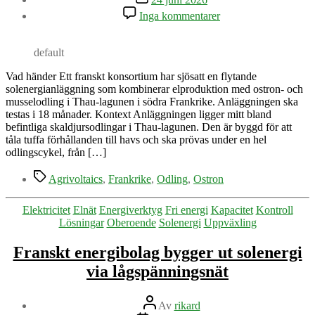
till
Inga kommentarer
Flytande
solpaneler
testas
default
tillsammans
med
Vad händer Ett franskt konsortium har sjösatt en flytande
ostronodling
solenergianläggning som kombinerar elproduktion med ostron- och
i
musselodling i Thau-lagunen i södra Frankrike. Anläggningen ska
fransk
testas i 18 månader. Kontext Anläggningen ligger mitt bland
lagun
befintliga skaldjursodlingar i Thau-lagunen. Den är byggd för att
tåla tuffa förhållanden till havs och ska prövas under en hel
odlingscykel, från […]
Etiketter
Agrivoltaics
,
Frankrike
,
Odling
,
Ostron
Kategorier
Elektricitet
Elnät
Energiverktyg
Fri energi
Kapacitet
Kontroll
Lösningar
Oberoende
Solenergi
Uppväxling
Franskt energibolag bygger ut solenergi
via lågspänningsnät
Inläggsförfattare
Av
rikard