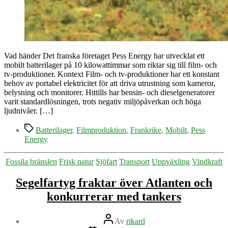
Vad händer Det franska företaget Pess Energy har utvecklat ett
mobilt batterilager på 10 kilowattimmar som riktar sig till film- och
tv-produktioner. Kontext Film- och tv-produktioner har ett konstant
behov av portabel elektricitet för att driva utrustning som kameror,
belysning och monitorer. Hittills har bensin- och dieselgeneratorer
varit standardlösningen, trots negativ miljöpåverkan och höga
ljudnivåer. […]
Etiketter
Batterilager
,
Filmproduktion
,
Frankrike
,
Mobilt
,
Pess
Energy
Kategorier
Fossila bränslen
Frisk natur
Sjöfart
Transport
Uppväxling
Vindkraft
Segelfartyg fraktar över Atlanten och
konkurrerar med tankers
Inläggsförfattare
Av
rikard