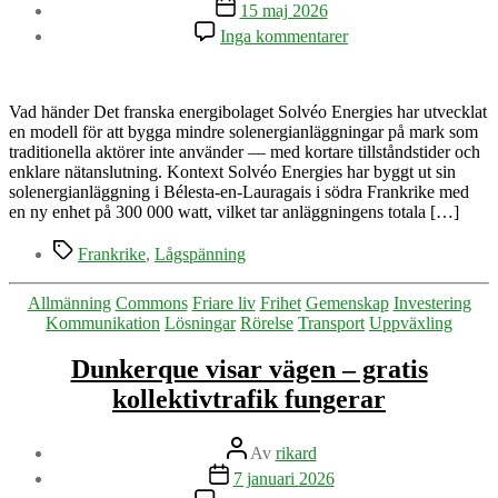
Inläggsdatum
15 maj 2026
till
Inga kommentarer
Franskt
energibolag
bygger
ut
Vad händer Det franska energibolaget Solvéo Energies har utvecklat
solenergi
en modell för att bygga mindre solenergianläggningar på mark som
via
traditionella aktörer inte använder — med kortare tillståndstider och
lågspänningsnät
enklare nätanslutning. Kontext Solvéo Energies har byggt ut sin
solenergianläggning i Bélesta-en-Lauragais i södra Frankrike med
en ny enhet på 300 000 watt, vilket tar anläggningens totala […]
Etiketter
Frankrike
,
Lågspänning
Kategorier
Allmänning
Commons
Friare liv
Frihet
Gemenskap
Investering
Kommunikation
Lösningar
Rörelse
Transport
Uppväxling
Dunkerque visar vägen – gratis
kollektivtrafik fungerar
Inläggsförfattare
Av
rikard
Inläggsdatum
7 januari 2026
till