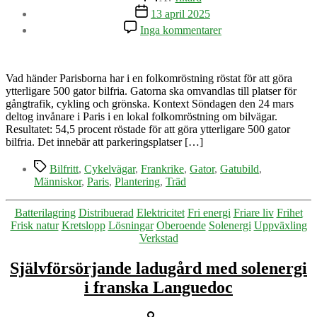
Inläggsdatum
13 april 2025
till
Inga kommentarer
500
nya
bilfria
gator
Vad händer Parisborna har i en folkomröstning röstat för att göra
i
ytterligare 500 gator bilfria. Gatorna ska omvandlas till platser för
Paris
gångtrafik, cykling och grönska. Kontext Söndagen den 24 mars
–
deltog invånare i Paris i en lokal folkomröstning om bilvägar.
invånarna
Resultatet: 54,5 procent röstade för att göra ytterligare 500 gator
röstade
bilfria. Det innebär att parkeringsplatser […]
för
Etiketter
mer
Bilfritt
,
Cykelvägar
,
Frankrike
,
Gator
,
Gatubild
,
plats
Människor
,
Paris
,
Plantering
,
Träd
åt
människor
Kategorier
Batterilagring
Distribuerad
Elektricitet
Fri energi
Friare liv
Frihet
och
Frisk natur
Kretslopp
Lösningar
Oberoende
Solenergi
Uppväxling
träd
Verkstad
Självförsörjande ladugård med solenergi
i franska Languedoc
Inläggsförfattare