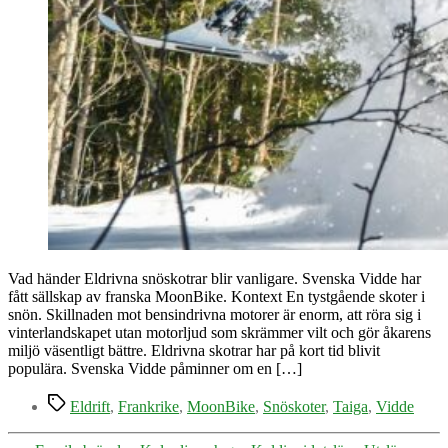
Vad händer Eldrivna snöskotrar blir vanligare. Svenska Vidde har
fått sällskap av franska MoonBike. Kontext En tystgående skoter i
snön. Skillnaden mot bensindrivna motorer är enorm, att röra sig i
vinterlandskapet utan motorljud som skrämmer vilt och gör åkarens
miljö väsentligt bättre. Eldrivna skotrar har på kort tid blivit
populära. Svenska Vidde påminner om en […]
Etiketter
Eldrift
,
Frankrike
,
MoonBike
,
Snöskoter
,
Taiga
,
Vidde