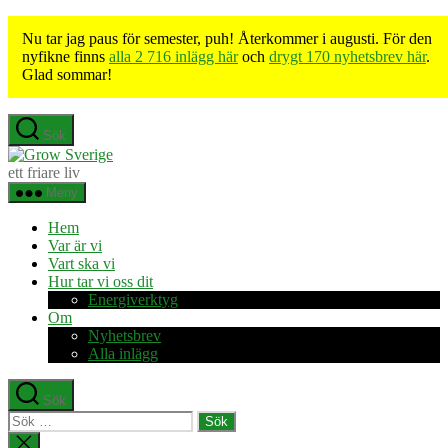
Nu tar jag paus för semester, puh! Återkommer i augusti. För den
nyfikne finns
alla 2 716 inlägg här
och
drygt 170 nyhetsbrev här
.
Glad sommar!
Hoppa
Sök
till
Grow
innehåll
Sverige
ett friare liv
Meny
Hem
Var är vi
Vart ska vi
Hur tar vi oss dit
Energiverktyg
Om
Nyhetsbrev
Alla inlägg
Sök
Sök
efter:
Stäng