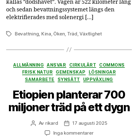
kallas ”dödshavet”. Vägen är 522 kilometer lång
och sedan bevattningssystemet längs den
elektrifierades med solenergi […]
Bevattning
,
Kina
,
Öken
,
Träd
,
Växtlighet
Etiketter
Kategorier
ALLMÄNNING
ANSVAR
CIRKULÄRT
COMMONS
FRISK NATUR
GEMENSKAP
LÖSNINGAR
SAMARBETE
SYNSÄTT
UPPVÄXLING
Etiopien planterar 700
miljoner träd på ett dygn
Av
rikard
17 augusti 2025
Inläggsförfattare
Inläggsdatum
till
Inga kommentarer