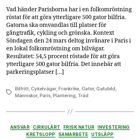
i
Vad händer Parisborna har i en folkomröstning
Par
röstat för att göra ytterligare 500 gator bilfria.
–
Gatorna ska omvandlas till platser för
in
gångtrafik, cykling och grönska. Kontext
rö
för
Söndagen den 24 mars deltog invånare i Paris i
me
en lokal folkomröstning om bilvägar.
pla
Resultatet: 54,5 procent röstade för att göra
åt
ytterligare 500 gator bilfria. Det innebär att
mä
parkeringsplatser […]
oc
tr
Bilfritt
,
Cykelvägar
,
Frankrike
,
Gator
,
Gatubild
,
Etiketter
Människor
,
Paris
,
Plantering
,
Träd
Kategorier
ANSVAR
CIRKULÄRT
FRISK NATUR
INVESTERING
KRETSLOPP
SAMARBETE
UTSLÄPP