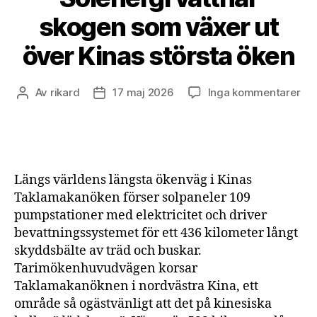
skogen som växer ut
över Kinas största öken
till
Av
rikard
17 maj 2026
Inga kommentarer
Inläggsförfattare
Inläggsdatum
Sol
vat
sk
so
väx
Längs världens längsta ökenväg i Kinas
ut
Taklamakanöken förser solpaneler 109
öve
pumpstationer med elektricitet och driver
Kin
bevattningssystemet för ett 436 kilometer långt
stö
ök
skyddsbälte av träd och buskar.
Tarimökenhuvudvägen korsar
Taklamakanöknen i nordvästra Kina, ett
område så ogästvänligt att det på kinesiska