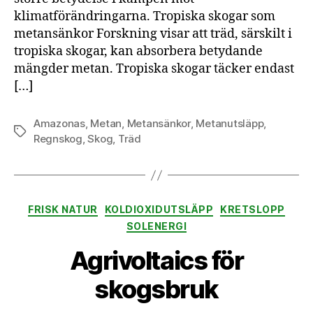
klimatförändringarna. Tropiska skogar som
metansänkor Forskning visar att träd, särskilt i
tropiska skogar, kan absorbera betydande
mängder metan. Tropiska skogar täcker endast
[…]
Amazonas
,
Metan
,
Metansänkor
,
Metanutsläpp
,
Etiketter
Regnskog
,
Skog
,
Träd
Kategorier
FRISK NATUR
KOLDIOXIDUTSLÄPP
KRETSLOPP
SOLENERGI
Agrivoltaics för
skogsbruk