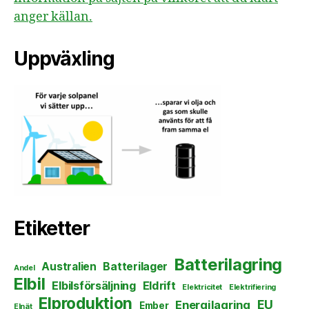
anger källan.
Uppväxling
Etiketter
Batterilagring
Australien
Batterilager
Andel
Elbil
Elbilsförsäljning
Eldrift
Elektricitet
Elektrifiering
Elproduktion
EU
Energilagring
Ember
Elnät