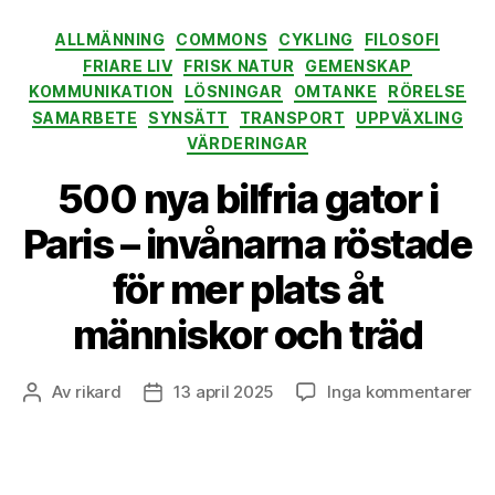
Kategorier
ALLMÄNNING
COMMONS
CYKLING
FILOSOFI
FRIARE LIV
FRISK NATUR
GEMENSKAP
KOMMUNIKATION
LÖSNINGAR
OMTANKE
RÖRELSE
SAMARBETE
SYNSÄTT
TRANSPORT
UPPVÄXLING
VÄRDERINGAR
500 nya bilfria gator i
Paris – invånarna röstade
för mer plats åt
människor och träd
till
Av
rikard
13 april 2025
Inga kommentarer
Inläggsförfattare
Inläggsdatum
50
ny
bil
ga