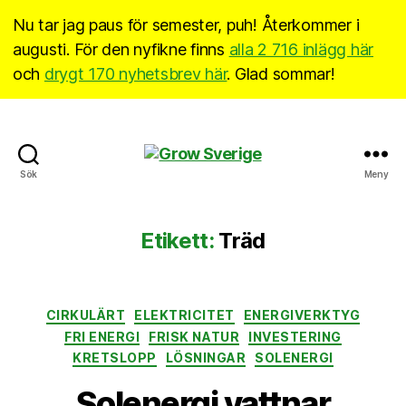
Nu tar jag paus för semester, puh! Återkommer i
augusti. För den nyfikne finns
alla 2 716 inlägg här
och
drygt 170 nyhetsbrev här
. Glad sommar!
Grow
Sök
Meny
Sverige
Etikett:
Träd
Kategorier
CIRKULÄRT
ELEKTRICITET
ENERGIVERKTYG
FRI ENERGI
FRISK NATUR
INVESTERING
KRETSLOPP
LÖSNINGAR
SOLENERGI
Solenergi vattnar