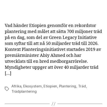
Etiopien
planterar
700
miljoner
träd
Vad händer Etiopien genomför en rekordstor
på
plantering med målet att sätta 700 miljoner träd
ett
på en dag, som del av Green Legacy Initiative
dygn
som syftar till att nå 50 miljarder träd till 2026.
Kontext Planteringsinitiativet startades 2019 av
premiärminister Abiy Ahmed och har
utvecklats till en bred medborgarrörelse.
Myndigheter uppger att över 40 miljarder träd
[…]
Afrika
,
Ekosystem
,
Etiopien
,
Plantering
,
Träd
,
Etiketter
Trädplantering