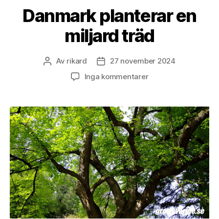
Danmark planterar en
miljard träd
Av
rikard
27 november 2024
Inläggsförfattare
Inläggsdatum
till
Inga kommentarer
Danmark
planterar
en
miljard
träd