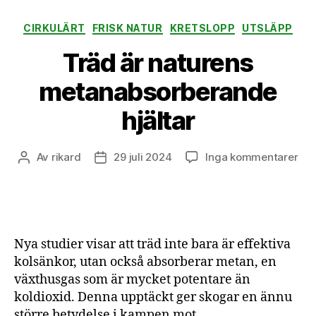
Kategorier
CIRKULÄRT
FRISK NATUR
KRETSLOPP
UTSLÄPP
Träd är naturens
metanabsorberande
hjältar
till
Av
rikard
29 juli 2024
Inga kommentarer
Inläggsförfattare
Inläggsdatum
Trä
är
nat
met
hjäl
Nya studier visar att träd inte bara är effektiva
kolsänkor, utan också absorberar metan, en
växthusgas som är mycket potentare än
koldioxid. Denna upptäckt ger skogar en ännu
större betydelse i kampen mot