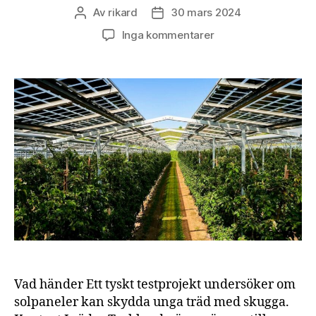
Av
rikard
30 mars 2024
Inläggsförfattare
Inläggsdatum
till
Inga kommentarer
Agrivoltaics
för
skogsbruk
Vad händer Ett tyskt testprojekt undersöker om
solpaneler kan skydda unga träd med skugga.