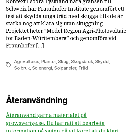
Kontext I södra Tyskland nära gränsen till
Schweiz har Fraunhofer Institute genomfört ett
test att skydda unga träd med skugga tills de är
starka nog att klara sig utan skuggning.
Projektet heter ”Model Region Agri-Photovoltaic
for Baden-Württemberg” och genomförs vid
Fraunhofer […]
Agrivoltaics
,
Plantor
,
Skog
,
Skogsbruk
,
Skydd
,
Etiketter
Solbruk
,
Solenergi
,
Solpaneler
,
Träd
Återanvändning
Återanvänd gärna materialet på
growsverige.se. Du har rätt att bearbeta
information på sajten på villkoret att du klart