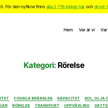
i. För den nyfikne finns
alla 2 716 inlägg här
och
drygt 
Hem
Var är vi
Var
Kategori:
Rörelse
Kategorier
ITET
FOSSILA BRÄNSLEN
KAPACITET
KOL, OLJA 
GAR
RÖRELSE
TRANSPORT
UPPVÄXLING
VATTE