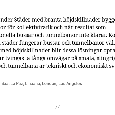
0
r
p
nder Städer med branta höjdskillnader bygg
d
i
or för kollektivtrafik och når resultat som
B
ionella bussar och tunnelbanor inte klarar. Ko
h
städer fungerar bussar och tunnelbanor väl.
L
 med höjdskillnader blir dessa lösningar opr
P
–
ar tvingas ta långa omvägar på smala, slingri
n
och tunnelbana är tekniskt och ekonomiskt sv
s
m
til
mbia
,
La Paz
,
Linbana
,
London
,
Los Angeles
E