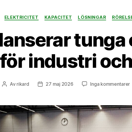
Kategorier
ELEKTRICITET
KAPACITET
LÖSNINGAR
RÖRELS
lanserar tunga 
för industri och
t
Av
rikard
27 maj 2026
Inga kommentarer
Inläggsförfattare
Inläggsdatum
l
e
t
f