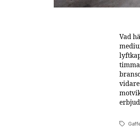
Vad hä
medium
lyftka
timmar
brans
vidare
motvik
erbjud
Gaffe
Etiketter