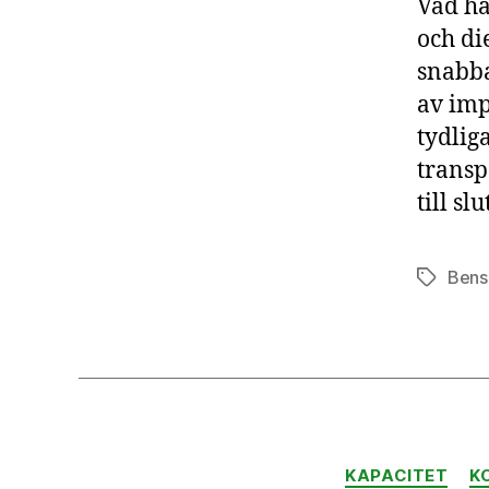
Vad hä
och di
snabba
av imp
tydliga
transpo
till sl
Bens
Etiketter
KAPACITET
K