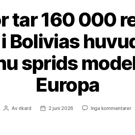
r tar 160 000 r
 i Bolivias huvu
nu sprids modell
Europa
til
Av
rikard
2 juni 2026
Inga kommentarer
Inläggsförfattare
Inläggsdatum
L
t
1