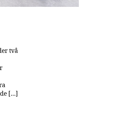
der två
r
ra
nde […]