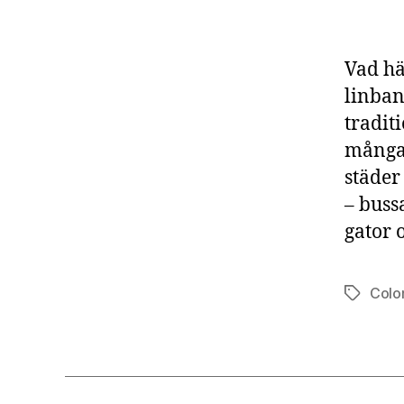
Vad hä
linban
tradit
många 
städer
– buss
gator 
Colo
Etiketter