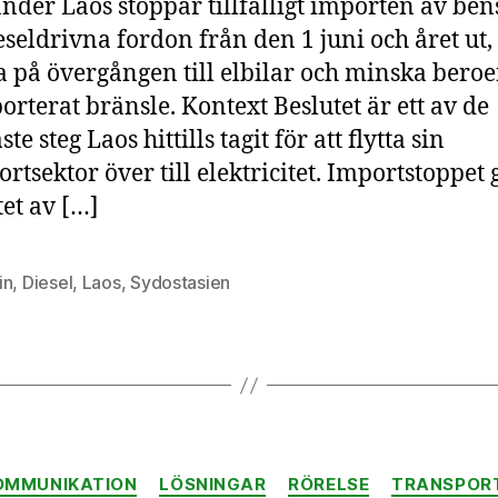
nder Laos stoppar tillfälligt importen av ben
d
f
eseldrivna fordon från den 1 juni och året ut, 
a
 på övergången till elbilar och minska bero
s
orterat bränsle. Kontext Beslutet är ett av de
p
ste steg Laos hittills tagit för att flytta sin
el
rtsektor över till elektricitet. Importstoppet 
utet av […]
in
,
Diesel
,
Laos
,
Sydostasien
Kategorier
OMMUNIKATION
LÖSNINGAR
RÖRELSE
TRANSPOR