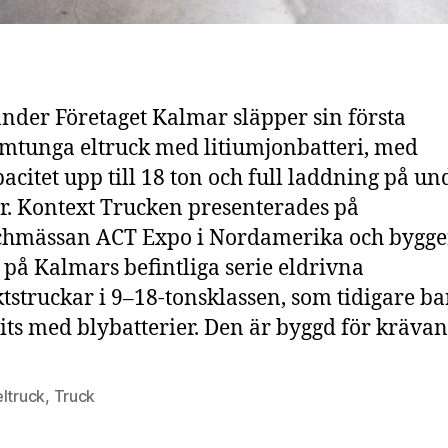
nder Företaget Kalmar släpper sin första
tunga eltruck med litiumjonbatteri, med
pacitet upp till 18 ton och full laddning på un
. Kontext Trucken presenterades på
chmässan ACT Expo i Nordamerika och bygge
 på Kalmars befintliga serie eldrivna
tstruckar i 9–18-tonsklassen, som tidigare ba
its med blybatterier. Den är byggd för kräva
ltruck
,
Truck