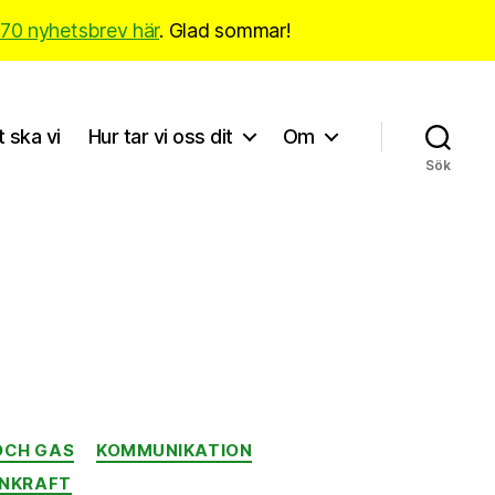
170 nyhetsbrev här
. Glad sommar!
t ska vi
Hur tar vi oss dit
Om
Sök
OCH GAS
KOMMUNIKATION
NKRAFT