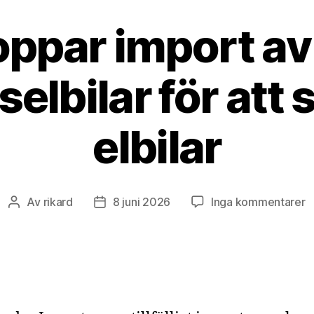
oppar import av
selbilar för att 
elbilar
til
Av
rikard
8 juni 2026
Inga kommentarer
Inläggsförfattare
Inläggsdatum
L
s
i
a
b
o