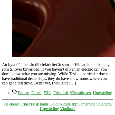
Att byta från bensin till elektricitet är som att Elbilar är en teknologi
som tar över bilvärlden. If you haven’t driven an electric car, you
don’t know what you are missing. While Tesla in particular doesn’t
have traditional dealerships, they do have showrooms where you
can get a test drive. Better yet, I will give […]
Etiketter
Bensin
,
Diesel
,
Elbil
,
Frisk luft
,
Klimatkrisen
,
Uppväxling
Kategorier
Fri energi
Frihet
Frisk natur
Koldioxidutsläpp
Samarbete
Solenergi
Uppväxling
Vindkraft