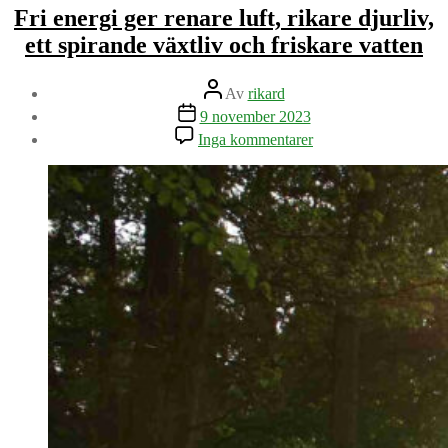
Fri energi ger renare luft, rikare djurliv,
ett spirande växtliv och friskare vatten
Inläggsförfattare
Av
rikard
Inläggsdatum
9 november 2023
till
Inga kommentarer
Fri
energi
ger
renare
luft,
rikare
djurliv,
ett
spirande
växtliv
och
friskare
vatten