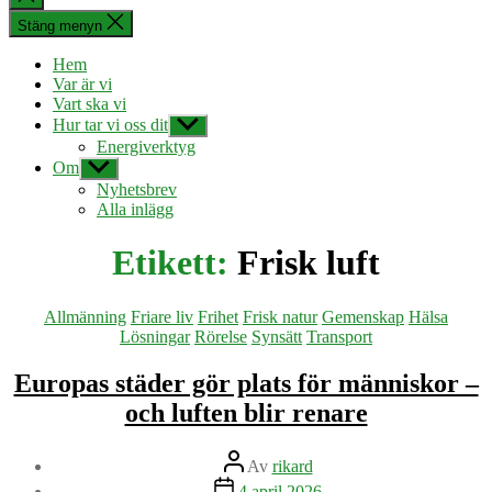
sökningen
Stäng menyn
Hem
Var är vi
Vart ska vi
Hur tar vi oss dit
Visa
undermeny
Energiverktyg
Om
Visa
undermeny
Nyhetsbrev
Alla inlägg
Etikett:
Frisk luft
Kategorier
Allmänning
Friare liv
Frihet
Frisk natur
Gemenskap
Hälsa
Lösningar
Rörelse
Synsätt
Transport
Europas städer gör plats för människor –
och luften blir renare
Inläggsförfattare
Av
rikard
Inläggsdatum
4 april 2026