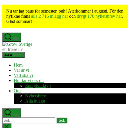
Nu tar jag paus för semester, puh! Återkommer i augusti. För den
nyfikne finns
alla 2 716 inlägg här
och
drygt 170 nyhetsbrev här
.
Glad sommar!
Hoppa
Sök
till
Grow
innehåll
Sverige
ett friare liv
Meny
Hem
Var är vi
Vart ska vi
Hur tar vi oss dit
Energiverktyg
Om
Nyhetsbrev
Alla inlägg
Sök
Sök
efter:
Stäng