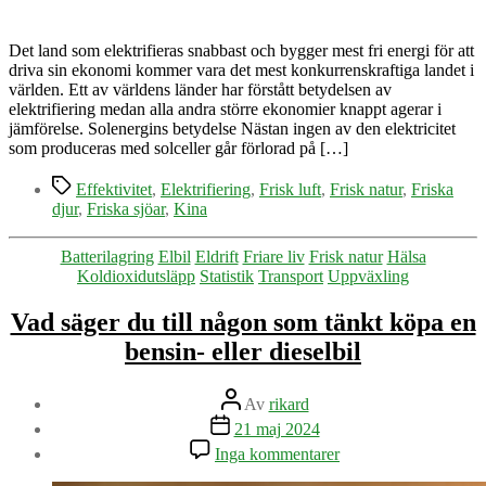
snabbt
elektrifieras
världen
Det land som elektrifieras snabbast och bygger mest fri energi för att
driva sin ekonomi kommer vara det mest konkurrenskraftiga landet i
världen. Ett av världens länder har förstått betydelsen av
elektrifiering medan alla andra större ekonomier knappt agerar i
jämförelse. Solenergins betydelse Nästan ingen av den elektricitet
som produceras med solceller går förlorad på […]
Etiketter
Effektivitet
,
Elektrifiering
,
Frisk luft
,
Frisk natur
,
Friska
djur
,
Friska sjöar
,
Kina
Kategorier
Batterilagring
Elbil
Eldrift
Friare liv
Frisk natur
Hälsa
Koldioxidutsläpp
Statistik
Transport
Uppväxling
Vad säger du till någon som tänkt köpa en
bensin- eller dieselbil
Inläggsförfattare
Av
rikard
Inläggsdatum
21 maj 2024
till
Inga kommentarer
Vad