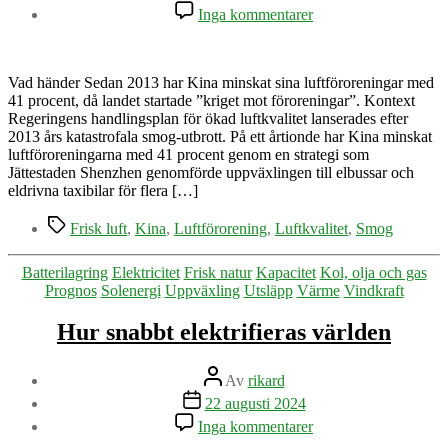
till
Inga kommentarer
Vad
händer
med
andningsluften
Vad händer Sedan 2013 har Kina minskat sina luftföroreningar med
när
41 procent, då landet startade ”kriget mot föroreningar”. Kontext
utsläppen
Regeringens handlingsplan för ökad luftkvalitet lanserades efter
minskar
2013 års katastrofala smog-utbrott. På ett årtionde har Kina minskat
luftföroreningarna med 41 procent genom en strategi som
Jättestaden Shenzhen genomförde uppväxlingen till elbussar och
eldrivna taxibilar för flera […]
Etiketter
Frisk luft
,
Kina
,
Luftförorening
,
Luftkvalitet
,
Smog
Kategorier
Batterilagring
Elektricitet
Frisk natur
Kapacitet
Kol, olja och gas
Prognos
Solenergi
Uppväxling
Utsläpp
Värme
Vindkraft
Hur snabbt elektrifieras världen
Inläggsförfattare
Av
rikard
Inläggsdatum
22 augusti 2024
till
Inga kommentarer
Hur