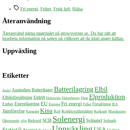
spädbarns
Etiketter
hälsa
Fri energi
,
Frihet
,
Frisk luft
,
Hälsa
Återanvändning
Återanvänd gärna materialet på growsverige.se. Du har rätt att
bearbeta information på sajten på villkoret att du klart anger källan.
Uppväxling
Etiketter
Batterilagring
Elbil
Australien
Batterilager
Andel
Elproduktion
Elbilsförsäljning
Eldrift
Elektricitet
Elektrifiering
Elnät
EU
Fri energi
Energilagring
Försäljning
Ember
Europa
Frihet
IEA
Kina
Jämförelse
Kol
Koldioxidutsläpp
Kolkraft
Minskning
Kapacitet
Solenergi
SCB
Solpanel
Rekord
Solpark
Oberoende
olja
Uppväxling
USA
Statistik
Sverige