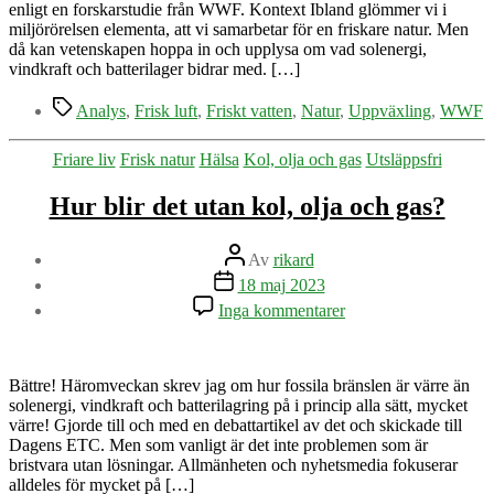
enligt en forskarstudie från WWF. Kontext Ibland glömmer vi i
miljörörelsen elementa, att vi samarbetar för en friskare natur. Men
då kan vetenskapen hoppa in och upplysa om vad solenergi,
vindkraft och batterilager bidrar med. […]
Etiketter
Analys
,
Frisk luft
,
Friskt vatten
,
Natur
,
Uppväxling
,
WWF
Kategorier
Friare liv
Frisk natur
Hälsa
Kol, olja och gas
Utsläppsfri
Hur blir det utan kol, olja och gas?
Inläggsförfattare
Av
rikard
Inläggsdatum
18 maj 2023
till
Inga kommentarer
Hur
blir
det
utan
Bättre! Häromveckan skrev jag om hur fossila bränslen är värre än
kol,
solenergi, vindkraft och batterilagring på i princip alla sätt, mycket
olja
värre! Gjorde till och med en debattartikel av det och skickade till
och
Dagens ETC. Men som vanligt är det inte problemen som är
gas?
bristvara utan lösningar. Allmänheten och nyhetsmedia fokuserar
alldeles för mycket på […]