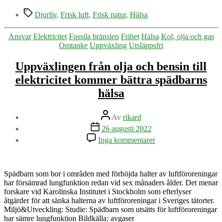
Etiketter
Djurliv
,
Frisk luft
,
Frisk natur
,
Hälsa
Kategorier
Ansvar
Elektricitet
Fossila bränslen
Frihet
Hälsa
Kol, olja och gas
Omtanke
Uppväxling
Utsläppsfri
Uppväxlingen från olja och bensin till
elektricitet kommer bättra spädbarns
hälsa
Inläggsförfattare
Av
rikard
Inläggsdatum
26 augusti 2022
till
Inga kommentarer
Uppväxlingen
från
olja
och
Spädbarn som bor i områden med förhöjda halter av luftföroreningar
bensin
har försämrad lungfunktion redan vid sex månaders ålder. Det menar
till
forskare vid Karolinska Institutet i Stockholm som efterlyser
elektricitet
åtgärder för att sänka halterna av luftföroreningar i Sveriges tätorter.
kommer
Miljö&Utveckling: Studie: Spädbarn som utsätts för luftföroreningar
bättra
har sämre lungfunktion Bildkälla: avgaser