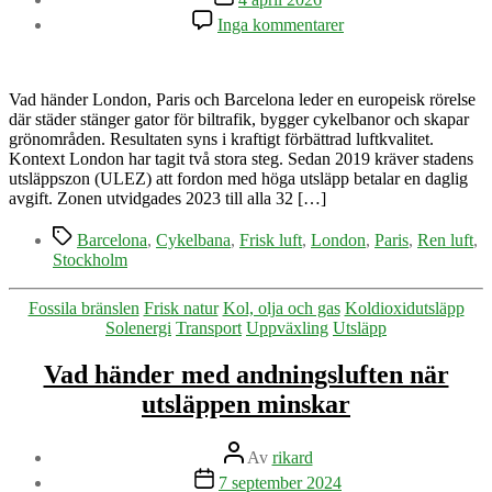
till
Inga kommentarer
Europas
städer
gör
plats
Vad händer London, Paris och Barcelona leder en europeisk rörelse
för
där städer stänger gator för biltrafik, bygger cykelbanor och skapar
människor
grönområden. Resultaten syns i kraftigt förbättrad luftkvalitet.
–
Kontext London har tagit två stora steg. Sedan 2019 kräver stadens
och
utsläppszon (ULEZ) att fordon med höga utsläpp betalar en daglig
luften
avgift. Zonen utvidgades 2023 till alla 32 […]
blir
Etiketter
renare
Barcelona
,
Cykelbana
,
Frisk luft
,
London
,
Paris
,
Ren luft
,
Stockholm
Kategorier
Fossila bränslen
Frisk natur
Kol, olja och gas
Koldioxidutsläpp
Solenergi
Transport
Uppväxling
Utsläpp
Vad händer med andningsluften när
utsläppen minskar
Inläggsförfattare
Av
rikard
Inläggsdatum
7 september 2024