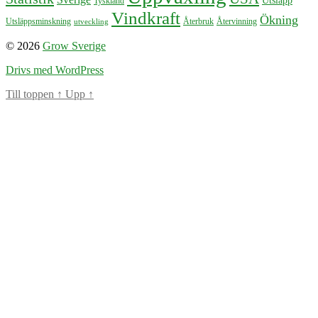
Utsläpp
Tyskland
Vindkraft
Ökning
Återbruk
Återvinning
Utsläppsminskning
utveckling
© 2026
Grow Sverige
Drivs med WordPress
Till toppen
↑
Upp
↑