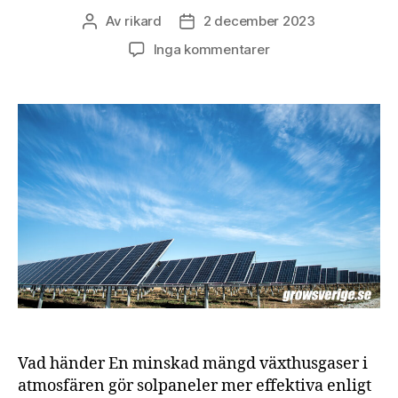
Av
rikard
2 december 2023
Inläggsförfattare
Inläggsdatum
till
Inga kommentarer
Solceller
levererar
mer
elektricitet
med
mindre
mängd
växthusgaser
i
atmosfären
Vad händer En minskad mängd växthusgaser i
atmosfären gör solpaneler mer effektiva enligt