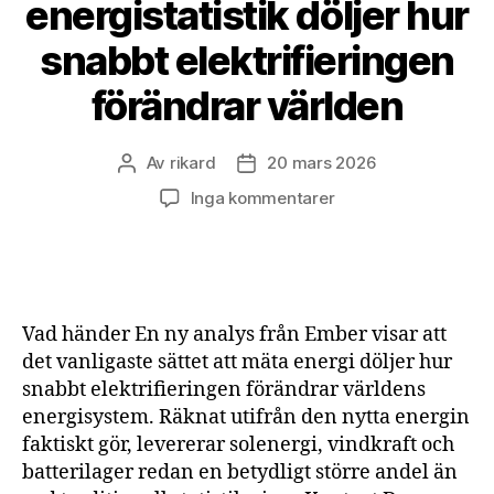
energistatistik döljer hur
snabbt elektrifieringen
förändrar världen
Av
rikard
20 mars 2026
Inläggsförfattare
Inläggsdatum
till
Inga kommentarer
Traditionell
energistatistik
döljer
hur
snabbt
Vad händer En ny analys från Ember visar att
elektrifieringen
det vanligaste sättet att mäta energi döljer hur
förändrar
snabbt elektrifieringen förändrar världens
världen
energisystem. Räknat utifrån den nytta energin
faktiskt gör, levererar solenergi, vindkraft och
batterilager redan en betydligt större andel än