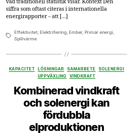
vad traditionell statistik visar. Kontext Den
siffra som oftast citeras i internationella
energirapporter – att […]
Effektivitet
,
Elektrifiering
,
Ember
,
Primär energi
,
Etiketter
Spillvärme
Kategorier
KAPACITET
LÖSNINGAR
SAMARBETE
SOLENERGI
UPPVÄXLING
VINDKRAFT
Kombinerad vindkraft
och solenergi kan
fördubbla
elproduktionen