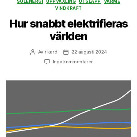
SOLENERGI
UPPVÄXLING
UTSLÄPP
VÄRME
VINDKRAFT
Hur snabbt elektrifieras
världen
Av
rikard
22 augusti 2024
Inläggsförfattare
Inläggsdatum
till
Inga kommentarer
Hur
snabbt
elektrifieras
världen