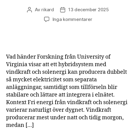
Av
rikard
13 december 2025
Inläggsförfattare
Inläggsdatum
till
Inga kommentarer
Kombinerad
vindkraft
och
solenergi
kan
Vad händer Forskning från University of
fördubbla
Virginia visar att ett hybridsystem med
elproduktionen
vindkraft och solenergi kan producera dubbelt
så mycket elektricitet som separata
anläggningar, samtidigt som tillförseln blir
stabilare och lättare att integrera i elnätet.
Kontext Fri energi från vindkraft och solenergi
varierar naturligt över dygnet. Vindkraft
producerar mest under natt och tidig morgon,
medan […]