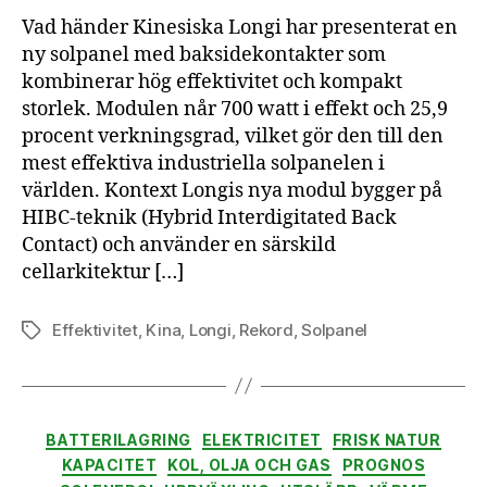
prod
Vad händer Kinesiska Longi har presenterat en
solpa
ny solpanel med baksidekontakter som
kombinerar hög effektivitet och kompakt
storlek. Modulen når 700 watt i effekt och 25,9
procent verkningsgrad, vilket gör den till den
mest effektiva industriella solpanelen i
världen. Kontext Longis nya modul bygger på
HIBC-teknik (Hybrid Interdigitated Back
Contact) och använder en särskild
cellarkitektur […]
Effektivitet
,
Kina
,
Longi
,
Rekord
,
Solpanel
Etiketter
Kategorier
BATTERILAGRING
ELEKTRICITET
FRISK NATUR
KAPACITET
KOL, OLJA OCH GAS
PROGNOS