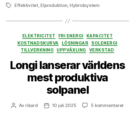
Effektivitet
,
Elproduktion
,
Hybridsystem
Etiketter
Kategorier
ELEKTRICITET
FRI ENERGI
KAPACITET
KOSTNADSKURVA
LÖSNINGAR
SOLENERGI
TILLVERKNING
UPPVÄXLING
VERKSTAD
Longi lanserar världens
mest produktiva
solpanel
till
Av
rikard
10 juli 2025
5 kommentarer
Inläggsförfattare
Inläggsdatum
Long
lanse
värl
mest