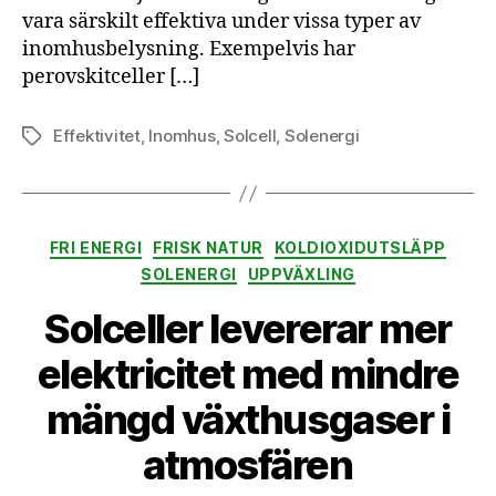
vara särskilt effektiva under vissa typer av
inomhusbelysning. Exempelvis har
perovskitceller […]
Effektivitet
,
Inomhus
,
Solcell
,
Solenergi
Etiketter
Kategorier
FRI ENERGI
FRISK NATUR
KOLDIOXIDUTSLÄPP
SOLENERGI
UPPVÄXLING
Solceller levererar mer
elektricitet med mindre
mängd växthusgaser i
atmosfären