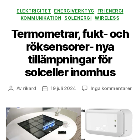
Kategorier
ELEKTRICITET
ENERGIVERKTYG
FRI ENERGI
KOMMUNIKATION
SOLENERGI
WIRELESS
Termometrar, fukt- och
röksensorer- nya
tillämpningar för
solceller inomhus
till
Av
rikard
19 juli 2024
Inga kommentarer
Inläggsförfattare
Inläggsdatum
Ter
fuk
och
rök
nya
til
för