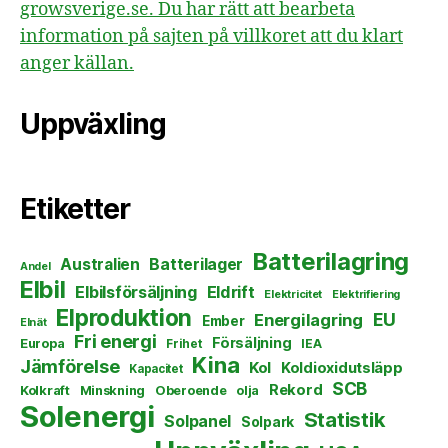
growsverige.se. Du har rätt att bearbeta
information på sajten på villkoret att du klart
anger källan.
Uppväxling
Etiketter
Batterilagring
Australien
Batterilager
Andel
Elbil
Elbilsförsäljning
Eldrift
Elektricitet
Elektrifiering
Elproduktion
EU
Energilagring
Ember
Elnät
Fri energi
Försäljning
Europa
Frihet
IEA
Kina
Jämförelse
Kol
Koldioxidutsläpp
Kapacitet
SCB
Rekord
Kolkraft
Minskning
Oberoende
olja
Solenergi
Statistik
Solpanel
Solpark