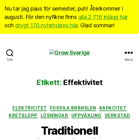
Nu tar jag paus för semester, puh! Återkommer i
augusti. För den nyfikne finns
alla 2 716 inlägg här
och
drygt 170 nyhetsbrev här
. Glad sommar!
Grow
Sök
Meny
Sverige
Etikett:
Effektivitet
Kategorier
ELEKTRICITET
FOSSILA BRÄNSLEN
KAPACITET
KRETSLOPP
LÖSNINGAR
UPPVÄXLING
VERKSTAD
Traditionell