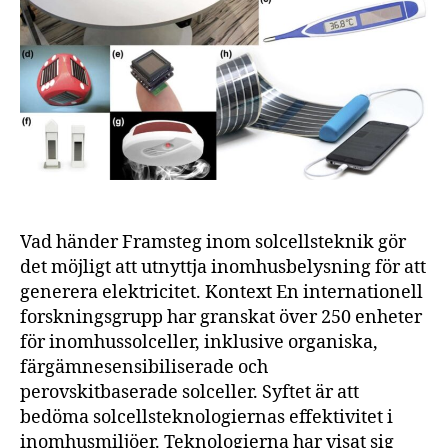
solc
ino
Vad händer Framsteg inom solcellsteknik gör
det möjligt att utnyttja inomhusbelysning för att
generera elektricitet. Kontext En internationell
forskningsgrupp har granskat över 250 enheter
för inomhussolceller, inklusive organiska,
färgämnesensibiliserade och
perovskitbaserade solceller. Syftet är att
bedöma solcellsteknologiernas effektivitet i
inomhusmiljöer. Teknologierna har visat sig