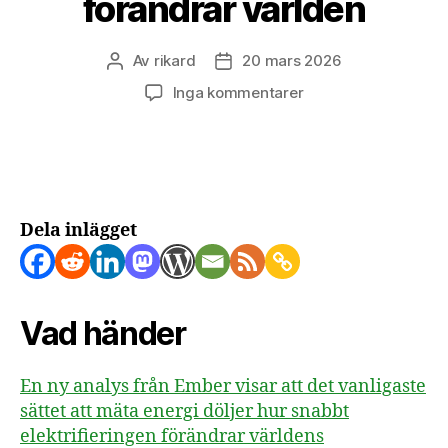
förändrar världen
Av
rikard
20 mars 2026
Inläggsförfattare
Inläggsdatum
till
Inga kommentarer
Traditionell
energistatistik
döljer
hur
snabbt
elektrifieringen
Dela inlägget
förändrar
världen
Vad händer
En ny analys från Ember visar att det vanligaste
sättet att mäta energi döljer hur snabbt
elektrifieringen förändrar världens