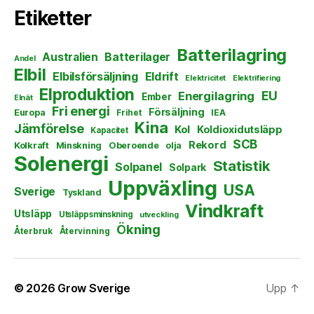
Etiketter
Batterilagring
Australien
Batterilager
Andel
Elbil
Elbilsförsäljning
Eldrift
Elektricitet
Elektrifiering
Elproduktion
EU
Energilagring
Ember
Elnät
Fri energi
Försäljning
Europa
Frihet
IEA
Kina
Jämförelse
Kol
Koldioxidutsläpp
Kapacitet
SCB
Rekord
Kolkraft
Minskning
Oberoende
olja
Solenergi
Statistik
Solpanel
Solpark
Uppväxling
USA
Sverige
Tyskland
Vindkraft
Utsläpp
Utsläppsminskning
utveckling
Ökning
Återbruk
Återvinning
© 2026
Grow Sverige
Upp
↑