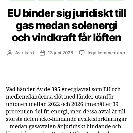
EU binder sig juridiskt till
gas medan solenergi
och vindkraft får löften
till
Av
rikard
13 juni 2026
Inga kommentarer
Inläggsförfattare
Inläggsdatum
EU
bin
sig
juri
till
Vad händer Av de 395 energiavtal som EU och
gas
medlemsländerna slöt med länder utanför
me
unionen mellan 2022 och 2026 innehåller 39
sol
procent en del fri energi, men dessa avtal är till
oc
vin
största delen icke-bindande avsiktsförklaringar
får
– medan gasavtalen är juridiskt bindande och
löf