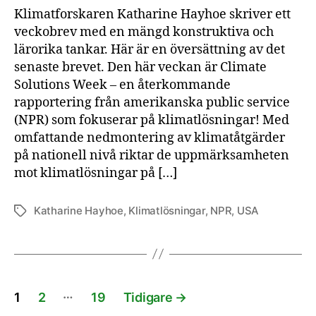
Hay
Klimatforskaren Katharine Hayhoe skriver ett
veckobrev med en mängd konstruktiva och
lärorika tankar. Här är en översättning av det
senaste brevet. Den här veckan är Climate
Solutions Week – en återkommande
rapportering från amerikanska public service
(NPR) som fokuserar på klimatlösningar! Med
omfattande nedmontering av klimatåtgärder
på nationell nivå riktar de uppmärksamheten
mot klimatlösningar på […]
Katharine Hayhoe
,
Klimatlösningar
,
NPR
,
USA
Etiketter
Sidnumrering
…
1
2
19
Tidigare
→