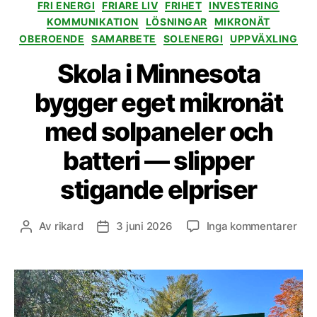
FRI ENERGI
FRIARE LIV
FRIHET
INVESTERING
KOMMUNIKATION
LÖSNINGAR
MIKRONÄT
OBEROENDE
SAMARBETE
SOLENERGI
UPPVÄXLING
Skola i Minnesota
bygger eget mikronät
med solpaneler och
batteri — slipper
stigande elpriser
till
Av
rikard
3 juni 2026
Inga kommentarer
Inläggsförfattare
Inläggsdatum
Sko
i
Min
byg
ege