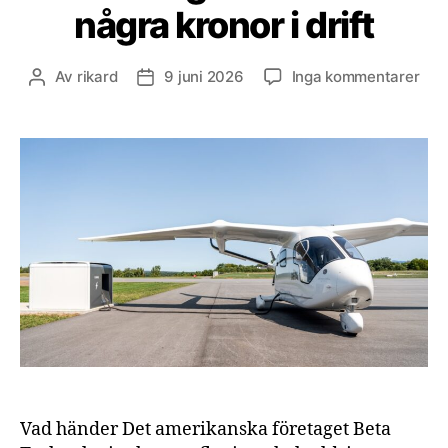
några kronor i drift
till
Av
rikard
9 juni 2026
Inga kommentarer
Inläggsförfattare
Inläggsdatum
Elek
flyg
flyg
öve
480
kilo
på
en
lad
och
kos
någ
kro
i
drif
Vad händer Det amerikanska företaget Beta