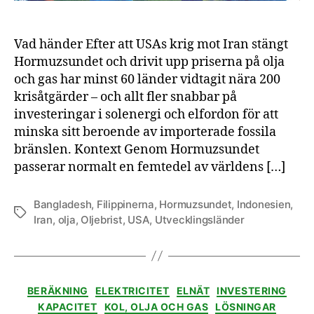
Vad händer Efter att USAs krig mot Iran stängt
Hormuzsundet och drivit upp priserna på olja
och gas har minst 60 länder vidtagit nära 200
krisåtgärder – och allt fler snabbar på
investeringar i solenergi och elfordon för att
minska sitt beroende av importerade fossila
bränslen. Kontext Genom Hormuzsundet
passerar normalt en femtedel av världens […]
Bangladesh
,
Filippinerna
,
Hormuzsundet
,
Indonesien
,
Etiketter
Iran
,
olja
,
Oljebrist
,
USA
,
Utvecklingsländer
Kategorier
BERÄKNING
ELEKTRICITET
ELNÄT
INVESTERING
KAPACITET
KOL, OLJA OCH GAS
LÖSNINGAR