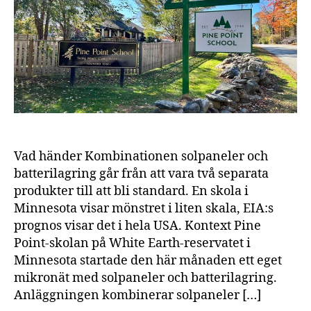
mik
me
solp
och
batt
—
slip
sti
elpr
Vad händer Kombinationen solpaneler och
batterilagring går från att vara två separata
produkter till att bli standard. En skola i
Minnesota visar mönstret i liten skala, EIA:s
prognos visar det i hela USA. Kontext Pine
Point-skolan på White Earth-reservatet i
Minnesota startade den här månaden ett eget
mikronät med solpaneler och batterilagring.
Anläggningen kombinerar solpaneler […]