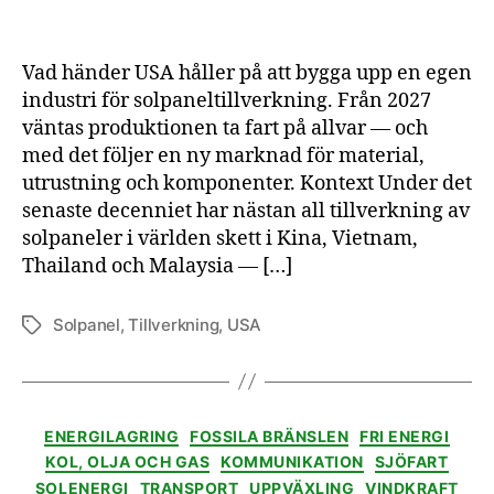
ege
sol
frå
Vad händer USA håller på att bygga upp en egen
gru
industri för solpaneltillverkning. Från 2027
väntas produktionen ta fart på allvar — och
med det följer en ny marknad för material,
utrustning och komponenter. Kontext Under det
senaste decenniet har nästan all tillverkning av
solpaneler i världen skett i Kina, Vietnam,
Thailand och Malaysia — […]
Solpanel
,
Tillverkning
,
USA
Etiketter
Kategorier
ENERGILAGRING
FOSSILA BRÄNSLEN
FRI ENERGI
KOL, OLJA OCH GAS
KOMMUNIKATION
SJÖFART
SOLENERGI
TRANSPORT
UPPVÄXLING
VINDKRAFT