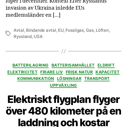
löper i decennier. Kontext Efter Rysslands
invasion av Ukraina inledde EUs
medlemsländer en […]
Avtal
,
Bindande avtal
,
EU
,
Fossilgas
,
Gas
,
Löften
,
Etiketter
Ryssland
,
USA
Kategorier
BATTERILAGRING
BATTERISAMHÄLLET
ELDRIFT
ELEKTRICITET
FRIARE LIV
FRISK NATUR
KAPACITET
KOMMUNIKATION
LÖSNINGAR
TRANSPORT
UPPVÄXLING
Elektriskt flygplan flyger
över 480 kilometer på en
laddning och kostar