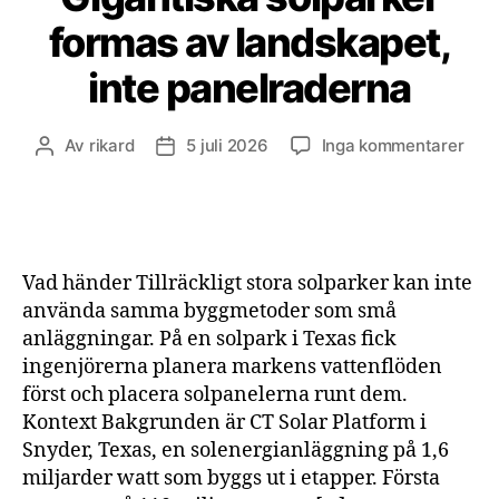
formas av landskapet,
inte panelraderna
till
Av
rikard
5 juli 2026
Inga kommentarer
Inläggsförfattare
Inläggsdatum
Giga
solp
for
av
land
Vad händer Tillräckligt stora solparker kan inte
inte
använda samma byggmetoder som små
pane
anläggningar. På en solpark i Texas fick
ingenjörerna planera markens vattenflöden
först och placera solpanelerna runt dem.
Kontext Bakgrunden är CT Solar Platform i
Snyder, Texas, en solenergianläggning på 1,6
miljarder watt som byggs ut i etapper. Första