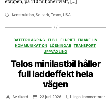
etappen, på 110 miljoner watt, […]
Konstruktion
,
Solpark
,
Texas
,
USA
Etiketter
Kategorier
BATTERILAGRING
ELBIL
ELDRIFT
FRIARE LIV
KOMMUNIKATION
LÖSNINGAR
TRANSPORT
UPPVÄXLING
Telos minilastbil håller
full laddeffekt hela
vägen
till
Av
rikard
23 juni 2026
Inga kommentarer
Inläggsförfattare
Inläggsdatum
Tel
min