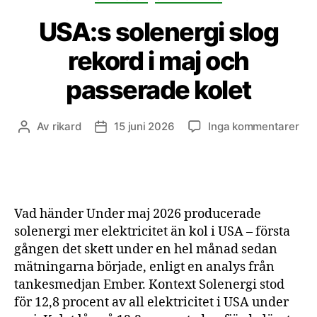
USA:s solenergi slog
rekord i maj och
passerade kolet
till
Av
rikard
15 juni 2026
Inga kommentarer
Inläggsförfattare
Inläggsdatum
USA
sol
slo
rek
i
Vad händer Under maj 2026 producerade
maj
solenergi mer elektricitet än kol i USA – första
och
gången det skett under en hel månad sedan
pas
mätningarna började, enligt en analys från
kol
tankesmedjan Ember. Kontext Solenergi stod
för 12,8 procent av all elektricitet i USA under