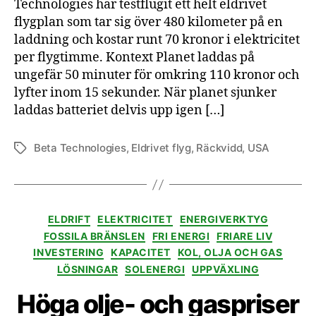
Technologies har testflugit ett helt eldrivet
flygplan som tar sig över 480 kilometer på en
laddning och kostar runt 70 kronor i elektricitet
per flygtimme. Kontext Planet laddas på
ungefär 50 minuter för omkring 110 kronor och
lyfter inom 15 sekunder. När planet sjunker
laddas batteriet delvis upp igen […]
Beta Technologies
,
Eldrivet flyg
,
Räckvidd
,
USA
Etiketter
Kategorier
ELDRIFT
ELEKTRICITET
ENERGIVERKTYG
FOSSILA BRÄNSLEN
FRI ENERGI
FRIARE LIV
INVESTERING
KAPACITET
KOL, OLJA OCH GAS
LÖSNINGAR
SOLENERGI
UPPVÄXLING
Höga olje- och gaspriser