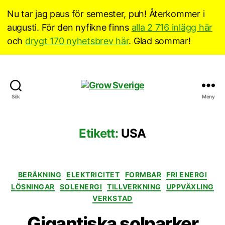
Nu tar jag paus för semester, puh! Återkommer i
augusti. För den nyfikne finns
alla 2 716 inlägg här
och
drygt 170 nyhetsbrev här
. Glad sommar!
Grow
Sök
Meny
Sverige
Etikett:
USA
Kategorier
BERÄKNING
ELEKTRICITET
FORMBAR
FRI ENERGI
LÖSNINGAR
SOLENERGI
TILLVERKNING
UPPVÄXLING
VERKSTAD
Gigantiska solparker