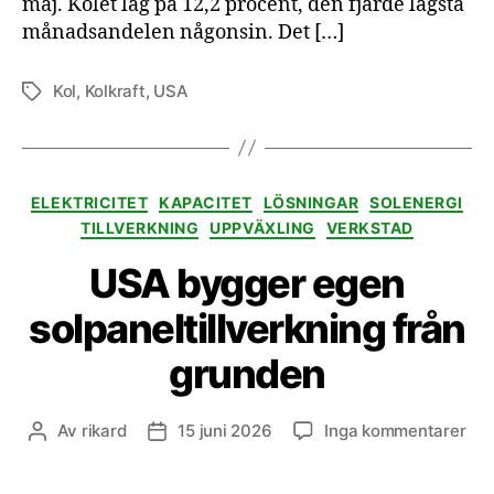
maj. Kolet låg på 12,2 procent, den fjärde lägsta
månadsandelen någonsin. Det […]
Kol
,
Kolkraft
,
USA
Etiketter
Kategorier
ELEKTRICITET
KAPACITET
LÖSNINGAR
SOLENERGI
TILLVERKNING
UPPVÄXLING
VERKSTAD
USA bygger egen
solpaneltillverkning från
grunden
till
Av
rikard
15 juni 2026
Inga kommentarer
Inläggsförfattare
Inläggsdatum
US
byg