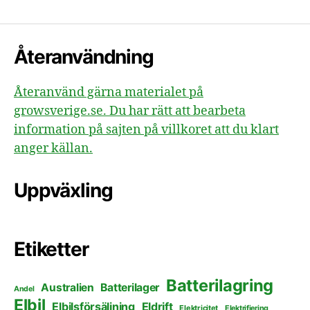
för
inlägg
Återanvändning
Återanvänd gärna materialet på
growsverige.se. Du har rätt att bearbeta
information på sajten på villkoret att du klart
anger källan.
Uppväxling
Etiketter
Batterilagring
Australien
Batterilager
Andel
Elbil
Elbilsförsäljning
Eldrift
Elektricitet
Elektrifiering