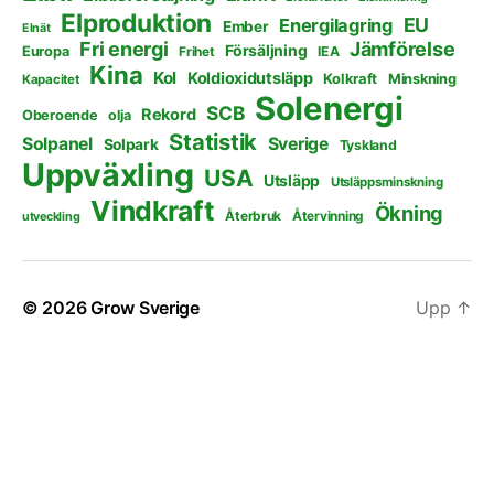
Elproduktion
EU
Energilagring
Ember
Elnät
Fri energi
Jämförelse
Försäljning
Europa
Frihet
IEA
Kina
Kol
Koldioxidutsläpp
Kolkraft
Minskning
Kapacitet
Solenergi
SCB
Rekord
Oberoende
olja
Statistik
Solpanel
Sverige
Solpark
Tyskland
Uppväxling
USA
Utsläpp
Utsläppsminskning
Vindkraft
Ökning
Återbruk
Återvinning
utveckling
© 2026
Grow Sverige
Upp
↑