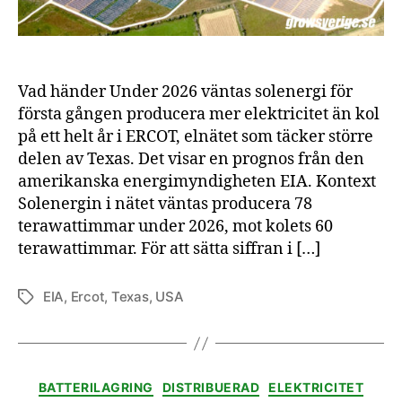
Vad händer Under 2026 väntas solenergi för
första gången producera mer elektricitet än kol
på ett helt år i ERCOT, elnätet som täcker större
delen av Texas. Det visar en prognos från den
amerikanska energimyndigheten EIA. Kontext
Solenergin i nätet väntas producera 78
terawattimmar under 2026, mot kolets 60
terawattimmar. För att sätta siffran i […]
EIA
,
Ercot
,
Texas
,
USA
Etiketter
Kategorier
BATTERILAGRING
DISTRIBUERAD
ELEKTRICITET