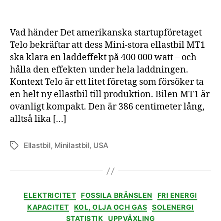
hål
full
lad
Vad händer Det amerikanska startupföretaget
hel
Telo bekräftar att dess Mini-stora ellastbil MT1
vä
ska klara en laddeffekt på 400 000 watt – och
hålla den effekten under hela laddningen.
Kontext Telo är ett litet företag som försöker ta
en helt ny ellastbil till produktion. Bilen MT1 är
ovanligt kompakt. Den är 386 centimeter lång,
alltså lika […]
Ellastbil
,
Minilastbil
,
USA
Etiketter
Kategorier
ELEKTRICITET
FOSSILA BRÄNSLEN
FRI ENERGI
KAPACITET
KOL, OLJA OCH GAS
SOLENERGI
STATISTIK
UPPVÄXLING