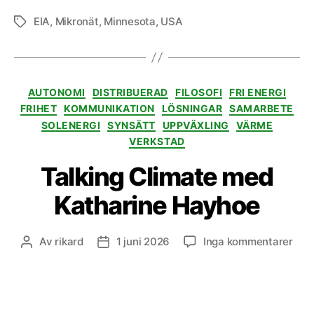
EIA
,
Mikronät
,
Minnesota
,
USA
Etiketter
Kategorier
AUTONOMI
DISTRIBUERAD
FILOSOFI
FRI ENERGI
FRIHET
KOMMUNIKATION
LÖSNINGAR
SAMARBETE
SOLENERGI
SYNSÄTT
UPPVÄXLING
VÄRME
VERKSTAD
Talking Climate med
Katharine Hayhoe
till
Av
rikard
1 juni 2026
Inga kommentarer
Inläggsförfattare
Inläggsdatum
Talk
Clim
med
Kath