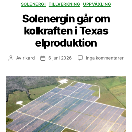
SOLENERGI
TILLVERKNING
UPPVÄXLING
Solenergin går om
kolkraften i Texas
elproduktion
till
Av
rikard
6 juni 2026
Inga kommentarer
Inläggsförfattare
Inläggsdatum
Sol
går
om
kolk
i
Tex
elpr