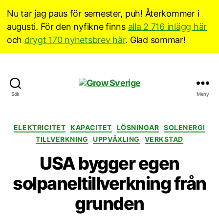
Nu tar jag paus för semester, puh! Återkommer i
augusti. För den nyfikne finns
alla 2 716 inlägg här
och
drygt 170 nyhetsbrev här
. Glad sommar!
Grow
Sök
Meny
Sverige
Kategorier
ELEKTRICITET
KAPACITET
LÖSNINGAR
SOLENERGI
TILLVERKNING
UPPVÄXLING
VERKSTAD
USA bygger egen
solpaneltillverkning från
grunden