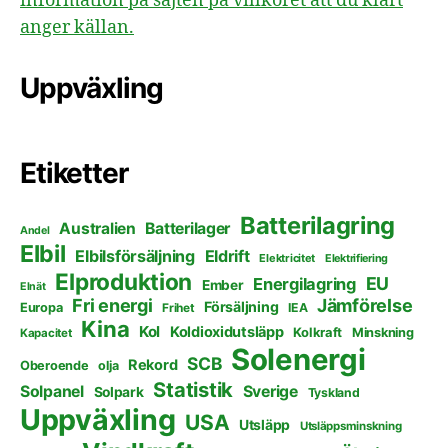
information på sajten på villkoret att du klart
anger källan.
Uppväxling
Etiketter
Batterilagring
Australien
Batterilager
Andel
Elbil
Elbilsförsäljning
Eldrift
Elektricitet
Elektrifiering
Elproduktion
EU
Energilagring
Ember
Elnät
Fri energi
Jämförelse
Försäljning
Europa
Frihet
IEA
Kina
Kol
Koldioxidutsläpp
Kolkraft
Minskning
Kapacitet
Solenergi
SCB
Rekord
Oberoende
olja
Statistik
Solpanel
Sverige
Solpark
Tyskland
Uppväxling
USA
Utsläpp
Utsläppsminskning