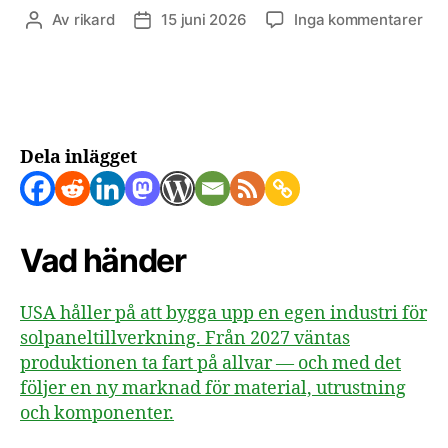
till
Av
rikard
15 juni 2026
Inga kommentarer
Inläggsförfattare
Inläggsdatum
US
byg
ege
sol
frå
gru
Dela inlägget
Vad händer
USA håller på att bygga upp en egen industri för
solpaneltillverkning. Från 2027 väntas
produktionen ta fart på allvar — och med det
följer en ny marknad för material, utrustning
och komponenter.