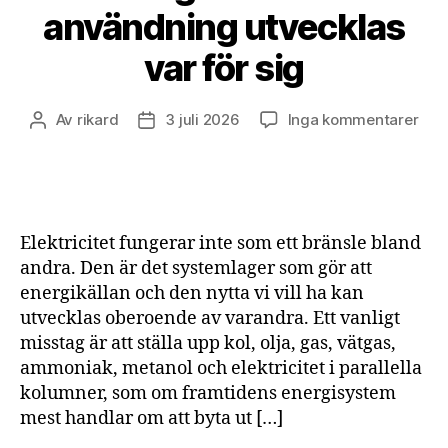
användning utvecklas
var för sig
till
Av
rikard
3 juli 2026
Inga kommentarer
Inläggsförfattare
Inläggsdatum
Elek
låte
ener
och
anv
Elektricitet fungerar inte som ett bränsle bland
utv
andra. Den är det systemlager som gör att
var
energikällan och den nytta vi vill ha kan
för
utvecklas oberoende av varandra. Ett vanligt
sig
misstag är att ställa upp kol, olja, gas, vätgas,
ammoniak, metanol och elektricitet i parallella
kolumner, som om framtidens energisystem
mest handlar om att byta ut […]