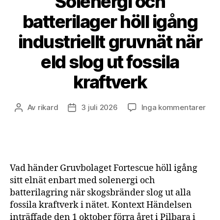
Solenergi och
batterilager höll igång
industriellt gruvnät när
eld slog ut fossila
kraftverk
till
Av
rikard
3 juli 2026
Inga kommentarer
Inläggsförfattare
Inläggsdatum
Sole
och
batt
höll
igå
Vad händer Gruvbolaget Fortescue höll igång
indu
sitt elnät enbart med solenergi och
gru
batterilagring när skogsbränder slog ut alla
när
fossila kraftverk i nätet. Kontext Händelsen
eld
slog
inträffade den 1 oktober förra året i Pilbara i