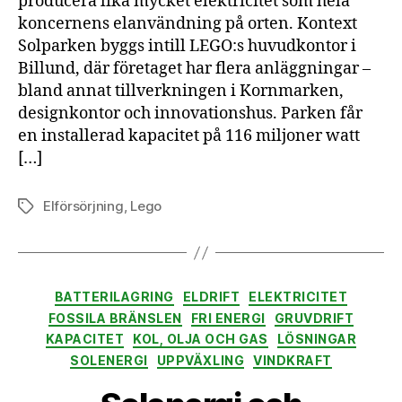
producera lika mycket elektricitet som hela
vid
koncernens elanvändning på orten. Kontext
huv
i
Solparken byggs intill LEGO:s huvudkontor i
Dan
Billund, där företaget har flera anläggningar –
bland annat tillverkningen i Kornmarken,
designkontor och innovationshus. Parken får
en installerad kapacitet på 116 miljoner watt
[…]
Elförsörjning
,
Lego
Etiketter
Kategorier
BATTERILAGRING
ELDRIFT
ELEKTRICITET
FOSSILA BRÄNSLEN
FRI ENERGI
GRUVDRIFT
KAPACITET
KOL, OLJA OCH GAS
LÖSNINGAR
SOLENERGI
UPPVÄXLING
VINDKRAFT