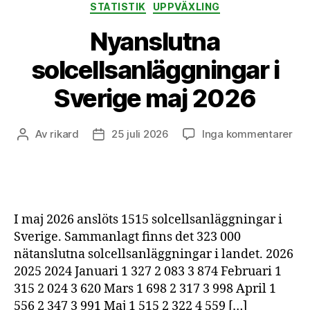
STATISTIK
UPPVÄXLING
Nyanslutna
solcellsanläggningar i
Sverige maj 2026
till
Av
rikard
25 juli 2026
Inga kommentarer
Inläggsförfattare
Inläggsdatum
Nya
sol
i
Sve
ma
I maj 2026 anslöts 1515 solcellsanläggningar i
20
Sverige. Sammanlagt finns det 323 000
nätanslutna solcellsanläggningar i landet. 2026
2025 2024 Januari 1 327 2 083 3 874 Februari 1
315 2 024 3 620 Mars 1 698 2 317 3 998 April 1
556 2 347 3 991 Maj 1 515 2 322 4 559 […]