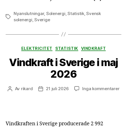
Nyanslutningar
,
Solenergi
,
Statistik
,
Svensk
Etiketter
solenergi
,
Sverige
Kategorier
ELEKTRICITET
STATISTIK
VINDKRAFT
Vindkraft i Sverige i maj
2026
till
Av
rikard
21 juli 2026
Inga kommentarer
Inläggsförfattare
Inläggsdatum
Vin
i
Sve
i
maj
Vindkraften i Sverige producerade 2 992
20