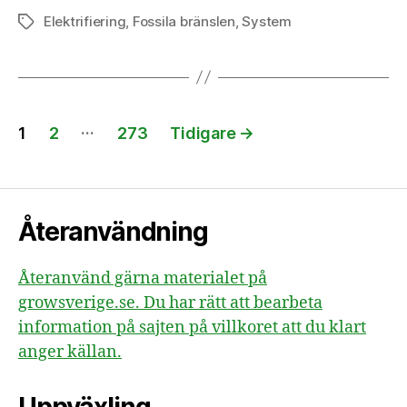
Elektrifiering
,
Fossila bränslen
,
System
Etiketter
Sidnumrering
…
1
2
273
Tidigare
→
för
inlägg
Återanvändning
Återanvänd gärna materialet på
growsverige.se. Du har rätt att bearbeta
information på sajten på villkoret att du klart
anger källan.
Uppväxling