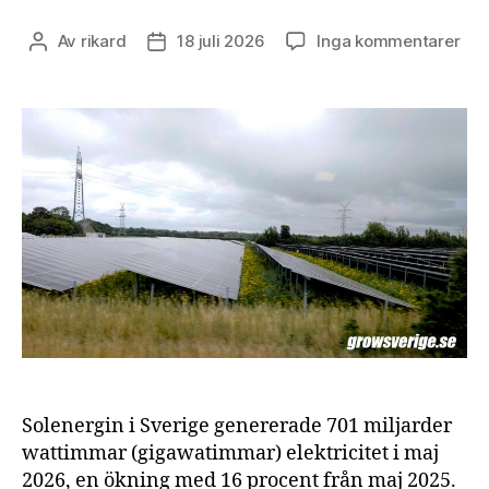
till
Av
rikard
18 juli 2026
Inga kommentarer
Inläggsförfattare
Inläggsdatum
Sol
i
Sve
maj
20
Solenergin i Sverige genererade 701 miljarder
wattimmar (gigawatimmar) elektricitet i maj
2026, en ökning med 16 procent från maj 2025.