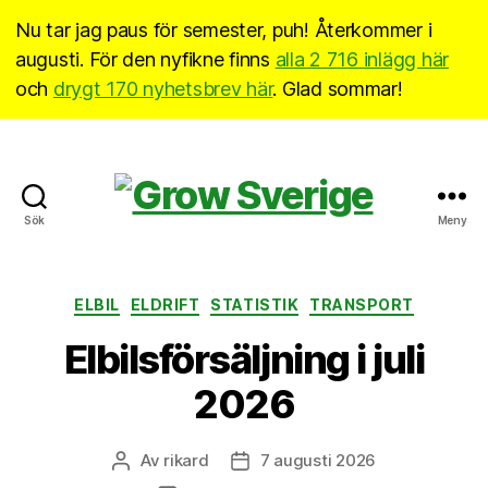
Nu tar jag paus för semester, puh! Återkommer i
augusti. För den nyfikne finns
alla 2 716 inlägg här
och
drygt 170 nyhetsbrev här
. Glad sommar!
Sök
Meny
Grow
Sverige
Kategorier
ELBIL
ELDRIFT
STATISTIK
TRANSPORT
Elbilsförsäljning i juli
2026
Av
rikard
7 augusti 2026
Inläggsförfattare
Inläggsdatum