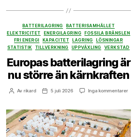
Kategorier
BATTERILAGRING
BATTERISAMHÄLLET
ELEKTRICITET
ENERGILAGRING
FOSSILA BRÄNSLEN
FRI ENERGI
KAPACITET
LAGRING
LÖSNINGAR
STATISTIK
TILLVERKNING
UPPVÄXLING
VERKSTAD
Europas batterilagring är
nu större än kärnkraften
till
Av
rikard
5 juli 2026
Inga kommentarer
Inläggsförfattare
Inläggsdatum
Eur
batt
är
nu
stör
än