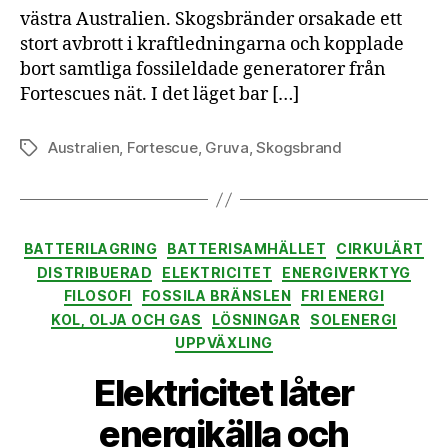
ut
västra Australien. Skogsbränder orsakade ett
foss
stort avbrott i kraftledningarna och kopplade
kraf
bort samtliga fossileldade generatorer från
Fortescues nät. I det läget bar […]
Australien
,
Fortescue
,
Gruva
,
Skogsbrand
Etiketter
Kategorier
BATTERILAGRING
BATTERISAMHÄLLET
CIRKULÄRT
DISTRIBUERAD
ELEKTRICITET
ENERGIVERKTYG
FILOSOFI
FOSSILA BRÄNSLEN
FRI ENERGI
KOL, OLJA OCH GAS
LÖSNINGAR
SOLENERGI
UPPVÄXLING
Elektricitet låter
energikälla och