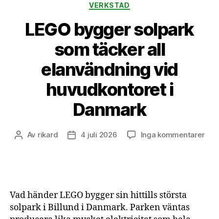
VERKSTAD
LEGO bygger solpark
som täcker all
elanvändning vid
huvudkontoret i
Danmark
till
Av
rikard
4 juli 2026
Inga kommentarer
Inläggsförfattare
Inläggsdatum
LEG
byg
solp
som
täck
Vad händer LEGO bygger sin hittills största
all
solpark i Billund i Danmark. Parken väntas
ela