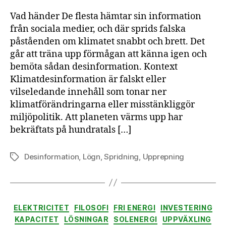
fast
Vad händer De flesta hämtar sin information
klim
från sociala medier, och där sprids falska
i
påståenden om klimatet snabbt och brett. Det
flöd
går att träna upp förmågan att känna igen och
bemöta sådan desinformation. Kontext
Klimatdesinformation är falskt eller
vilseledande innehåll som tonar ner
klimatförändringarna eller misstänkliggör
miljöpolitik. Att planeten värms upp har
bekräftats på hundratals […]
Desinformation
,
Lögn
,
Spridning
,
Upprepning
Etiketter
Kategorier
ELEKTRICITET
FILOSOFI
FRI ENERGI
INVESTERING
KAPACITET
LÖSNINGAR
SOLENERGI
UPPVÄXLING