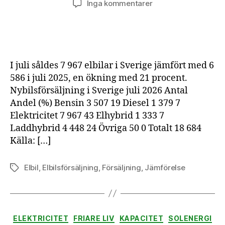
till
Inga kommentarer
Elbilsförsäljning
i
juli
2026
I juli såldes 7 967 elbilar i Sverige jämfört med 6
586 i juli 2025, en ökning med 21 procent.
Nybilsförsäljning i Sverige juli 2026 Antal
Andel (%) Bensin 3 507 19 Diesel 1 379 7
Elektricitet 7 967 43 Elhybrid 1 333 7
Laddhybrid 4 448 24 Övriga 50 0 Totalt 18 684
Källa: […]
Elbil
,
Elbilsförsäljning
,
Försäljning
,
Jämförelse
Etiketter
Kategorier
ELEKTRICITET
FRIARE LIV
KAPACITET
SOLENERGI