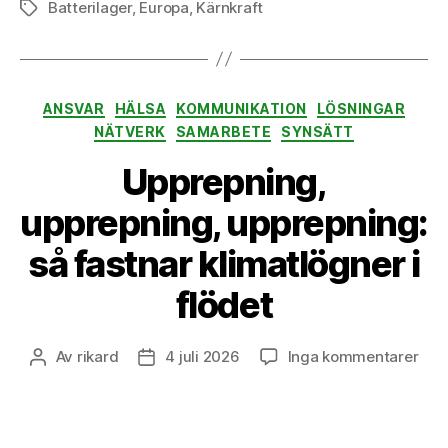
Batterilager
,
Europa
,
Kärnkraft
Etiketter
Kategorier
ANSVAR
HÄLSA
KOMMUNIKATION
LÖSNINGAR
NÄTVERK
SAMARBETE
SYNSÄTT
Upprepning,
upprepning, upprepning:
så fastnar klimatlögner i
flödet
till
Av
rikard
4 juli 2026
Inga kommentarer
Inläggsförfattare
Inläggsdatum
Upp
upp
upp
så