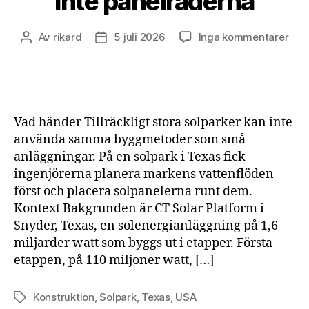
inte panelraderna
till
Av
rikard
5 juli 2026
Inga kommentarer
Inläggsförfattare
Inläggsdatum
Gig
solp
for
av
land
Vad händer Tillräckligt stora solparker kan inte
inte
använda samma byggmetoder som små
pan
anläggningar. På en solpark i Texas fick
ingenjörerna planera markens vattenflöden
först och placera solpanelerna runt dem.
Kontext Bakgrunden är CT Solar Platform i
Snyder, Texas, en solenergianläggning på 1,6
miljarder watt som byggs ut i etapper. Första
etappen, på 110 miljoner watt, […]
Konstruktion
,
Solpark
,
Texas
,
USA
Etiketter