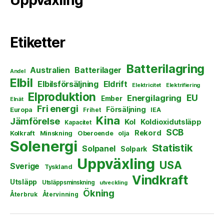
Etiketter
Batterilagring
Australien
Batterilager
Andel
Elbil
Elbilsförsäljning
Eldrift
Elektricitet
Elektrifiering
Elproduktion
EU
Energilagring
Ember
Elnät
Fri energi
Försäljning
Europa
Frihet
IEA
Kina
Jämförelse
Kol
Koldioxidutsläpp
Kapacitet
SCB
Rekord
Kolkraft
Minskning
Oberoende
olja
Solenergi
Statistik
Solpanel
Solpark
Uppväxling
USA
Sverige
Tyskland
Vindkraft
Utsläpp
Utsläppsminskning
utveckling
Ökning
Återbruk
Återvinning