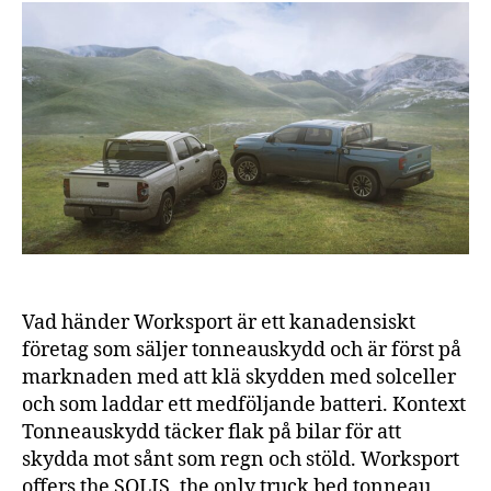
rörelse
är
två
av
solenergins
styrkor
Vad händer Worksport är ett kanadensiskt
företag som säljer tonneauskydd och är först på
marknaden med att klä skydden med solceller
och som laddar ett medföljande batteri. Kontext
Tonneauskydd täcker flak på bilar för att
skydda mot sånt som regn och stöld. Worksport
offers the SOLIS, the only truck bed tonneau