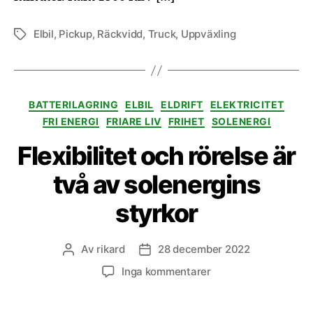
Elbil
,
Pickup
,
Räckvidd
,
Truck
,
Uppväxling
Etiketter
Kategorier
BATTERILAGRING
ELBIL
ELDRIFT
ELEKTRICITET
FRI ENERGI
FRIARE LIV
FRIHET
SOLENERGI
Flexibilitet och rörelse är
två av solenergins
styrkor
Av
rikard
28 december 2022
Inläggsförfattare
Inläggsdatum
till
Inga kommentarer
Flexibilitet
och