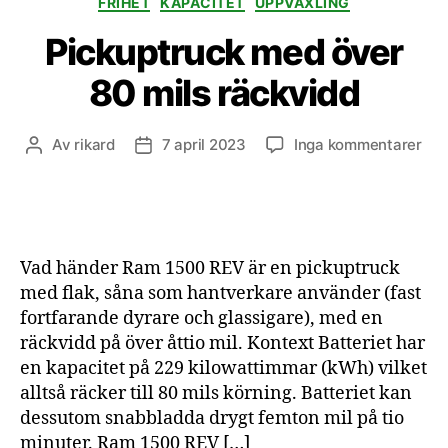
FRIHET
KAPACITET
UPPVÄXLING
Pickuptruck med över
80 mils räckvidd
till
Av
rikard
7 april 2023
Inga kommentarer
Inläggsförfattare
Inläggsdatum
Pic
me
öve
80
mil
Vad händer Ram 1500 REV är en pickuptruck
räc
med flak, såna som hantverkare använder (fast
fortfarande dyrare och glassigare), med en
räckvidd på över åttio mil. Kontext Batteriet har
en kapacitet på 229 kilowattimmar (kWh) vilket
alltså räcker till 80 mils körning. Batteriet kan
dessutom snabbladda drygt femton mil på tio
minuter. Ram 1500 REV […]