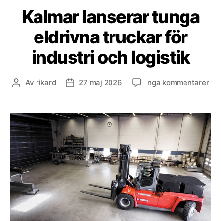
Kalmar lanserar tunga
eldrivna truckar för
industri och logistik
till
Av
rikard
27 maj 2026
Inga kommentarer
Inläggsförfattare
Inläggsdatum
Kal
lan
tun
eld
tru
för
ind
oc
logi