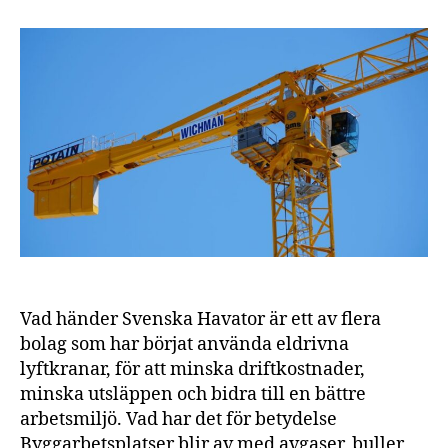
byter
ut
bensinen
mot
elektricitet
Vad händer Svenska Havator är ett av flera
bolag som har börjat använda eldrivna
lyftkranar, för att minska driftkostnader,
minska utsläppen och bidra till en bättre
arbetsmiljö. Vad har det för betydelse
Byggarbetsplatser blir av med avgaser, buller