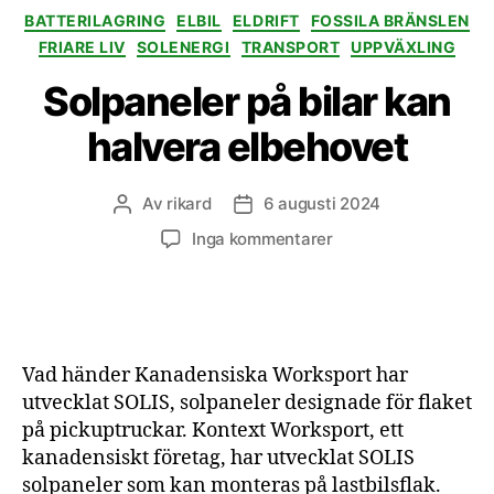
Kategorier
BATTERILAGRING
ELBIL
ELDRIFT
FOSSILA BRÄNSLEN
FRIARE LIV
SOLENERGI
TRANSPORT
UPPVÄXLING
Solpaneler på bilar kan
halvera elbehovet
Av
rikard
6 augusti 2024
Inläggsförfattare
Inläggsdatum
till
Inga kommentarer
Solpaneler
på
bilar
kan
halvera
Vad händer Kanadensiska Worksport har
elbehovet
utvecklat SOLIS, solpaneler designade för flaket
på pickuptruckar. Kontext Worksport, ett
kanadensiskt företag, har utvecklat SOLIS
solpaneler som kan monteras på lastbilsflak.