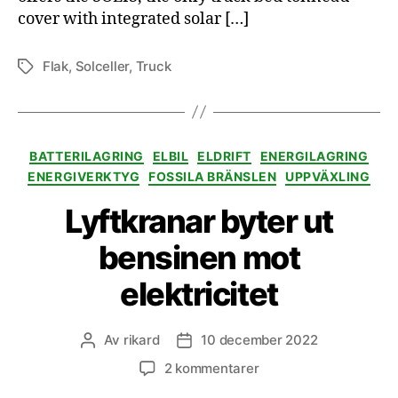
cover with integrated solar […]
Flak
,
Solceller
,
Truck
Etiketter
Kategorier
BATTERILAGRING
ELBIL
ELDRIFT
ENERGILAGRING
ENERGIVERKTYG
FOSSILA BRÄNSLEN
UPPVÄXLING
Lyftkranar byter ut
bensinen mot
elektricitet
Av
rikard
10 december 2022
Inläggsförfattare
Inläggsdatum
till
2 kommentarer
Lyftkranar