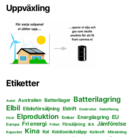
Uppväxling
Etiketter
Batterilagring
Australien
Batterilager
Andel
Elbil
Elbilsförsäljning
Eldrift
Elektricitet
Elektrifiering
Elproduktion
EU
Energilagring
Ember
Elnät
Fri energi
Jämförelse
Försäljning
Europa
Frihet
IEA
Kina
Kol
Koldioxidutsläpp
Kolkraft
Minskning
Kapacitet