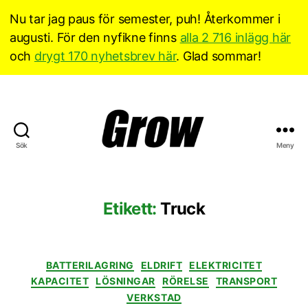
Nu tar jag paus för semester, puh! Återkommer i
augusti. För den nyfikne finns
alla 2 716 inlägg här
och
drygt 170 nyhetsbrev här
. Glad sommar!
Sök
Meny
Grow
Sverige
Etikett:
Truck
Kategorier
BATTERILAGRING
ELDRIFT
ELEKTRICITET
KAPACITET
LÖSNINGAR
RÖRELSE
TRANSPORT
VERKSTAD