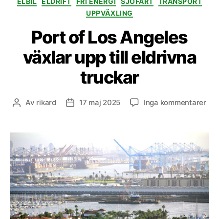
ELBIL
ELDRIFT
FRI ENERGI
SJÖFART
TRANSPORT
UPPVÄXLING
Port of Los Angeles
växlar upp till eldrivna
truckar
till
Av
rikard
17 maj 2025
Inga kommentarer
Inläggsförfattare
Inläggsdatum
Por
of
Los
Ang
väx
upp
till
eld
tru