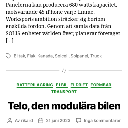
Panelerna kan producera 680 watts kapacitet,
motsvarande 45 iPhone varje timme.
Worksports ambition sträcker sig bortom
enskilda fordon. Genom att samla data från
SOLIS-enheter världen över, planerar företaget
[…]
Biltak
,
Flak
,
Kanada
,
Solcell
,
Solpanel
,
Truck
Etiketter
Kategorier
BATTERILAGRING
ELBIL
ELDRIFT
FORMBAR
TRANSPORT
Telo, den modulära bilen
till
Av
rikard
21 juni 2023
Inga kommentarer
Inläggsförfattare
Inläggsdatum
Tel