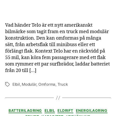
den
mod
bil
Vad händer Telo är ett nytt amerikanskt
bilmärke som tagit fram en truck med modulär
konstruktion. Den kan omformas på många
sätt, från arbetsflak till minibuss eller ett
förlängt flak. Kontext Telo har en räckvidd på
55 mil, kan köra fem passagerare med ett flak
som rymmer ett par surfbrädor, laddar batteriet
från 20 till […]
Elbil
,
Modulär
,
Omforma
,
Truck
Etiketter
Kategorier
BATTERILAGRING
ELBIL
ELDRIFT
ENERGILAGRING