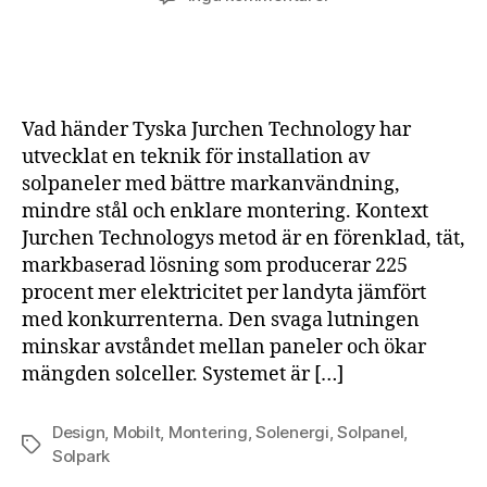
Jurchen
Technology
installerar
solenergi
enklare
Vad händer Tyska Jurchen Technology har
och
utvecklat en teknik för installation av
snabbare
solpaneler med bättre markanvändning,
mindre stål och enklare montering. Kontext
Jurchen Technologys metod är en förenklad, tät,
markbaserad lösning som producerar 225
procent mer elektricitet per landyta jämfört
med konkurrenterna. Den svaga lutningen
minskar avståndet mellan paneler och ökar
mängden solceller. Systemet är […]
Design
,
Mobilt
,
Montering
,
Solenergi
,
Solpanel
,
Etiketter
Solpark