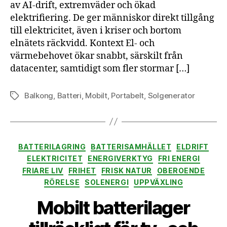
av AI-drift, extremväder och ökad
stä
och
elektrifiering. De ger människor direkt tillgång
sky
till elektricitet, även i kriser och bortom
hus
elnätets räckvidd. Kontext El- och
elf
värmebehovet ökar snabbt, särskilt från
datacenter, samtidigt som fler stormar […]
Balkong
,
Batteri
,
Mobilt
,
Portabelt
,
Solgenerator
Etiketter
Kategorier
BATTERILAGRING
BATTERISAMHÄLLET
ELDRIFT
ELEKTRICITET
ENERGIVERKTYG
FRI ENERGI
FRIARE LIV
FRIHET
FRISK NATUR
OBEROENDE
RÖRELSE
SOLENERGI
UPPVÄXLING
Mobilt batterilager