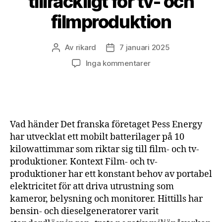
tillräckligt för tv- och
filmproduktion
Av
rikard
7 januari 2025
Inläggsförfattare
Inläggsdatum
till
Inga kommentarer
Mobilt
batterilager
tillräckligt
för
tv-
Vad händer Det franska företaget Pess Energy
och
har utvecklat ett mobilt batterilager på 10
filmproduktion
kilowattimmar som riktar sig till film- och tv-
produktioner. Kontext Film- och tv-
produktioner har ett konstant behov av portabel
elektricitet för att driva utrustning som
kameror, belysning och monitorer. Hittills har
bensin- och dieselgeneratorer varit