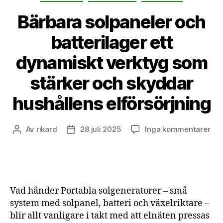
Bärbara solpaneler och
batterilager ett
dynamiskt verktyg som
stärker och skyddar
hushållens elförsörjning
till
Av
rikard
28 juli 2025
Inga kommentarer
Inläggsförfattare
Inläggsdatum
Bär
sol
och
bat
ett
Vad händer Portabla solgeneratorer – små
dyn
system med solpanel, batteri och växelriktare –
ver
blir allt vanligare i takt med att elnäten pressas
so