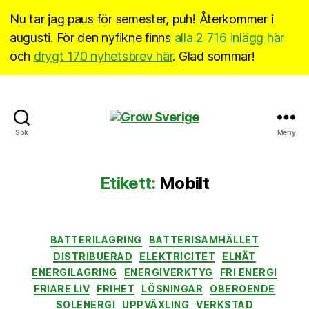
Nu tar jag paus för semester, puh! Återkommer i
augusti. För den nyfikne finns
alla 2 716 inlägg här
och
drygt 170 nyhetsbrev här
. Glad sommar!
Grow
Sök
Meny
Sverige
Etikett:
Mobilt
Kategorier
BATTERILAGRING
BATTERISAMHÄLLET
DISTRIBUERAD
ELEKTRICITET
ELNÄT
ENERGILAGRING
ENERGIVERKTYG
FRI ENERGI
FRIARE LIV
FRIHET
LÖSNINGAR
OBEROENDE
SOLENERGI
UPPVÄXLING
VERKSTAD