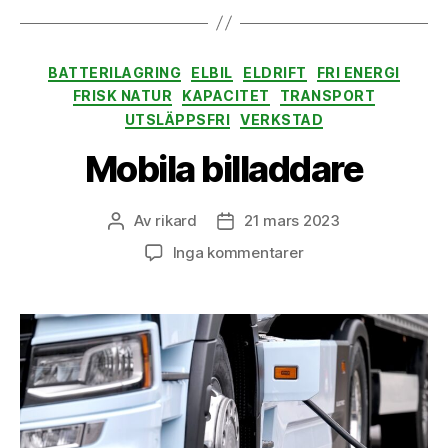
Kategorier
BATTERILAGRING
ELBIL
ELDRIFT
FRI ENERGI
FRISK NATUR
KAPACITET
TRANSPORT
UTSLÄPPSFRI
VERKSTAD
Mobila billaddare
Av
rikard
21 mars 2023
Inläggsförfattare
Inläggsdatum
till
Inga kommentarer
Mobila
billaddare