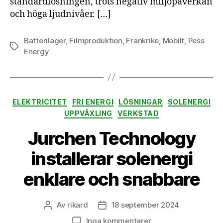
standardlösningen, trots negativ miljöpåverkan
och höga ljudnivåer. […]
Batterilager
,
Filmproduktion
,
Frankrike
,
Mobilt
,
Pess
Etiketter
Energy
Kategorier
ELEKTRICITET
FRI ENERGI
LÖSNINGAR
SOLENERGI
UPPVÄXLING
VERKSTAD
Jurchen Technology
installerar solenergi
enklare och snabbare
Av
rikard
18 september 2024
Inläggsförfattare
Inläggsdatum
till
Inga kommentarer