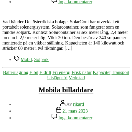
Inga kommentarer
En
portabel
solpark
Vad händer Det österrikiska bolaget SolarCont har utvecklat ett
portabelt solenergisystem, Solarcontainer, som fungerar som en
mindre solpark. Kontext Solarcontainer är sex meter lång, 2,4 meter
bred och 2,9 meter hög. Vikt: 20 ton. Den består av 240 solpaneler
monterade på en vikbar ställning. Kapaciteten är 140 kilowatt och
sträcker 60 meter i två riktningar. […]
Etiketter
Mobil
,
Solpark
Kategorier
Batterilagring
Elbil
Eldrift
Fri energi
Frisk natur
Kapacitet
Transport
Utsläppsfri
Verkstad
Mobila billaddare
Inläggsförfattare
Av
rikard
Inläggsdatum
21 mars 2023
till
Inga kommentarer
Mobila
billaddare