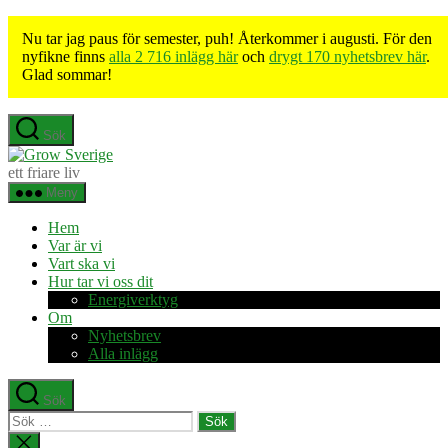
Nu tar jag paus för semester, puh! Återkommer i augusti. För den
nyfikne finns
alla 2 716 inlägg här
och
drygt 170 nyhetsbrev här
.
Glad sommar!
Hoppa
Sök
till
Grow
innehåll
Sverige
ett friare liv
Meny
Hem
Var är vi
Vart ska vi
Hur tar vi oss dit
Energiverktyg
Om
Nyhetsbrev
Alla inlägg
Sök
Sök
efter:
Stäng