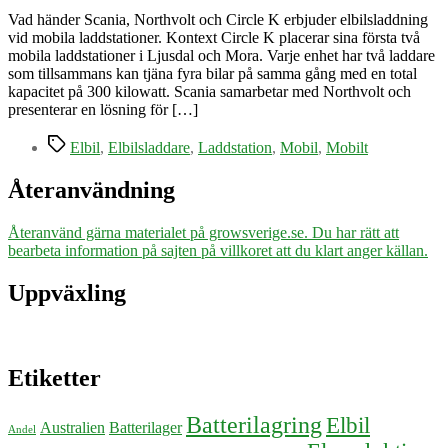
Vad händer Scania, Northvolt och Circle K erbjuder elbilsladdning
vid mobila laddstationer. Kontext Circle K placerar sina första två
mobila laddstationer i Ljusdal och Mora. Varje enhet har två laddare
som tillsammans kan tjäna fyra bilar på samma gång med en total
kapacitet på 300 kilowatt. Scania samarbetar med Northvolt och
presenterar en lösning för […]
Etiketter
Elbil
,
Elbilsladdare
,
Laddstation
,
Mobil
,
Mobilt
Återanvändning
Återanvänd gärna materialet på growsverige.se. Du har rätt att
bearbeta information på sajten på villkoret att du klart anger källan.
Uppväxling
Etiketter
Batterilagring
Elbil
Australien
Batterilager
Andel