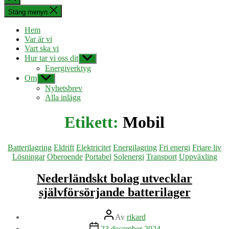
sökningen
Stäng menyn
Hem
Var är vi
Vart ska vi
Hur tar vi oss dit
Visa
undermeny
Energiverktyg
Om
Visa
undermeny
Nyhetsbrev
Alla inlägg
Etikett:
Mobil
Kategorier
Batterilagring
Eldrift
Elektricitet
Energilagring
Fri energi
Friare liv
Lösningar
Oberoende
Portabel
Solenergi
Transport
Uppväxling
Nederländskt bolag utvecklar
självförsörjande batterilager
Inläggsförfattare
Av
rikard
Inläggsdatum
23 december 2024