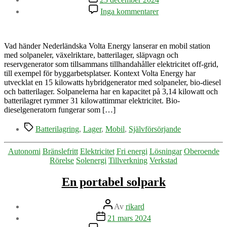
till
Inga kommentarer
Nederländskt
bolag
utvecklar
självförsörjande
Vad händer Nederländska Volta Energy lanserar en mobil station
batterilager
med solpaneler, växelriktare, batterilager, släpvagn och
reservgenerator som tillsammans tillhandahåller elektricitet off-grid,
till exempel för byggarbetsplatser. Kontext Volta Energy har
utvecklat en 15 kilowatts hybridgenerator med solpaneler, bio-diesel
och batterilager. Solpanelerna har en kapacitet på 3,14 kilowatt och
batterilagret rymmer 31 kilowattimmar elektricitet. Bio-
dieselgeneratorn fungerar som […]
Etiketter
Batterilagring
,
Lager
,
Mobil
,
Självförsörjande
Kategorier
Autonomi
Bränslefritt
Elektricitet
Fri energi
Lösningar
Oberoende
Rörelse
Solenergi
Tillverkning
Verkstad
En portabel solpark
Inläggsförfattare
Av
rikard
Inläggsdatum
21 mars 2024
till