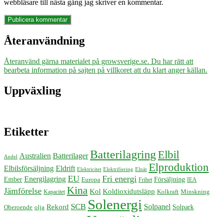
webbläsare till nästa gång jag skriver en kommentar.
Återanvändning
Återanvänd gärna materialet på growsverige.se. Du har rätt att
bearbeta information på sajten på villkoret att du klart anger källan.
Uppväxling
Etiketter
Batterilagring
Elbil
Australien
Batterilager
Andel
Elproduktion
Elbilsförsäljning
Eldrift
Elektricitet
Elektrifiering
Elnät
EU
Fri energi
Energilagring
Ember
Försäljning
Europa
Frihet
IEA
Kina
Jämförelse
Kol
Koldioxidutsläpp
Kolkraft
Minskning
Kapacitet
Solenergi
SCB
Solpanel
Rekord
Solpark
Oberoende
olja