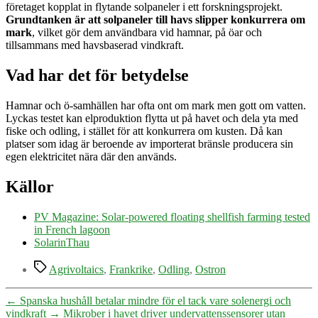
företaget kopplat in flytande solpaneler i ett forskningsprojekt.
Grundtanken är att solpaneler till havs slipper konkurrera om
mark
, vilket gör dem användbara vid hamnar, på öar och
tillsammans med havsbaserad vindkraft.
Vad har det för betydelse
Hamnar och ö-samhällen har ofta ont om mark men gott om vatten.
Lyckas testet kan elproduktion flytta ut på havet och dela yta med
fiske och odling, i stället för att konkurrera om kusten. Då kan
platser som idag är beroende av importerat bränsle producera sin
egen elektricitet nära där den används.
Källor
PV Magazine: Solar-powered floating shellfish farming tested
in French lagoon
SolarinThau
Etiketter
Agrivoltaics
,
Frankrike
,
Odling
,
Ostron
←
Spanska hushåll betalar mindre för el tack vare solenergi och
vindkraft
→
Mikrober i havet driver undervattenssensorer utan