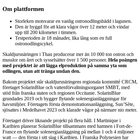
Om plattformen
Storleken motsvarar en vanlig ostronodlingsbädd i lagunen.
Den är byggd för att klara vågor över 12 meter och vindar
upp till 200 kilometer i timmen.
Testperioden är 18 månader, lika lång som en full
ostronodlingscykel.
Skaldjursnäringen i Thau producerar mer än 10 000 ton ostron och
musslor om året och sysselsätter över 1 500 personer.
Hela poängen
med projektet är att lägga elproduktion på samma yta som
odlingen, utan att tränga undan den.
Bakom projektet står skaldjursnäringens regionala kommitté CRCM,
företaget SolarinBlue och vattenförvaltningsorganet SMBT, med
stöd från franska staten och regionen Occitanie. SolarinBlue
grundades 2019 och bygger flytande solenergianläggningar för
havsmiljöer. Företagets första demonstrationsanläggning, Sun’Sète,
sjösattes i Medelhavet 2023 och klarade vågor på närmare nio meter.
Företaget driver liknande projekt på flera håll. I Martinique i
Karibien planerar SolarinBlue tillsammans med hamnen i Fort-de-
France en flytande solenergianläggning på mellan 1 och 4 miljoner
watt — den första i sitt slag i Karibien. I Franska Polynesien har