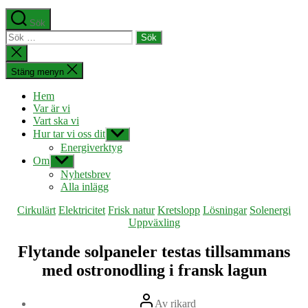
Sök
Sök
efter:
Stäng
sökningen
Stäng menyn
Hem
Var är vi
Vart ska vi
Hur tar vi oss dit
Visa
undermeny
Energiverktyg
Om
Visa
undermeny
Nyhetsbrev
Alla inlägg
Kategorier
Cirkulärt
Elektricitet
Frisk natur
Kretslopp
Lösningar
Solenergi
Uppväxling
Flytande solpaneler testas tillsammans
med ostronodling i fransk lagun
Inläggsförfattare
Av
rikard