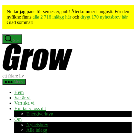
Nu tar jag paus för semester, puh! Återkommer i augusti. För den
nyfikne finns
alla 2 716 inlägg här
och
drygt 170 nyhetsbrev här
.
Glad sommar!
Hoppa
Sök
till
Grow
innehåll
Sverige
ett friare liv
Meny
Hem
Var är vi
Vart ska vi
Hur tar vi oss dit
Energiverktyg
Om
Nyhetsbrev
Alla inlägg