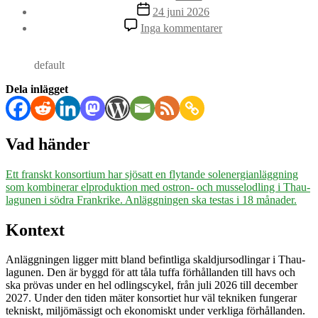
Inläggsdatum
24 juni 2026
till
Inga kommentarer
Flytande
solpaneler
testas
default
tillsammans
med
Dela inlägget
ostronodling
i
fransk
lagun
Vad händer
Ett franskt konsortium har sjösatt en flytande solenergianläggning
som kombinerar elproduktion med ostron- och musselodling i Thau-
lagunen i södra Frankrike. Anläggningen ska testas i 18 månader.
Kontext
Anläggningen ligger mitt bland befintliga skaldjursodlingar i Thau-
lagunen. Den är byggd för att tåla tuffa förhållanden till havs och
ska prövas under en hel odlingscykel, från juli 2026 till december
2027. Under den tiden mäter konsortiet hur väl tekniken fungerar
tekniskt, miljömässigt och ekonomiskt under verkliga förhållanden.