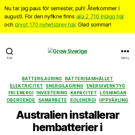
Nu tar jag paus för semester, puh! Återkommer i
augusti. För den nyfikne finns
alla 2 716 inlägg här
och
drygt 170 nyhetsbrev här
. Glad sommar!
Grow
Sök
Meny
Sverige
Kategorier
BATTERILAGRING
BATTERISAMHÄLLET
ELEKTRICITET
ENERGILAGRING
ENERGIVERKTYG
FRI ENERGI
INVESTERING
KAPACITET
LÖSNINGAR
OBEROENDE
SAMARBETE
SOLENERGI
UPPVÄXLING
Australien installerar
hembatterier i