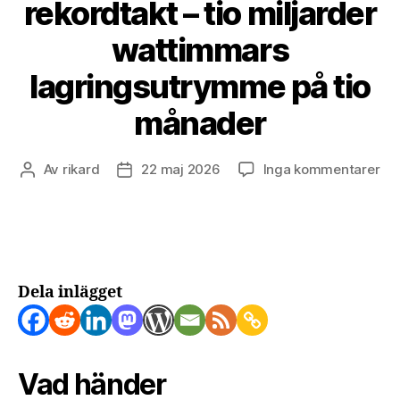
rekordtakt – tio miljarder
wattimmars
lagringsutrymme på tio
månader
till
Av
rikard
22 maj 2026
Inga kommentarer
Inläggsförfattare
Inläggsdatum
Aus
ins
hem
i
rek
–
Dela inlägget
tio
mil
wa
la
Vad händer
på