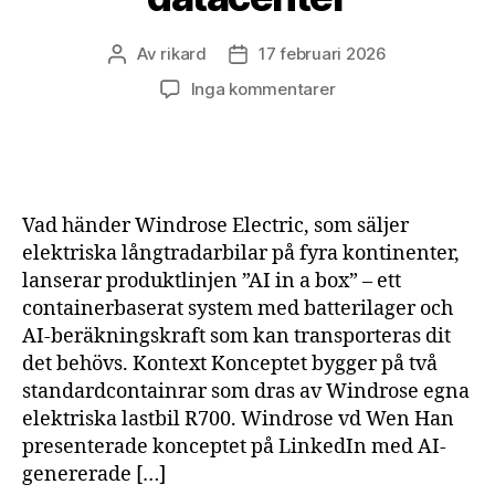
Av
rikard
17 februari 2026
Inläggsförfattare
Inläggsdatum
till
Inga kommentarer
Batterilager
i
containrar:
Windrose
testar
Vad händer Windrose Electric, som säljer
gränserna
elektriska långtradarbilar på fyra kontinenter,
för
lanserar produktlinjen ”AI in a box” – ett
mobila
containerbaserat system med batterilager och
datacenter
AI-beräkningskraft som kan transporteras dit
det behövs. Kontext Konceptet bygger på två
standardcontainrar som dras av Windrose egna
elektriska lastbil R700. Windrose vd Wen Han
presenterade konceptet på LinkedIn med AI-
genererade […]