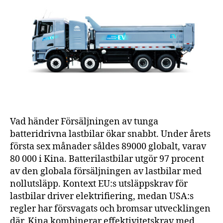
tar
fart
globalt
Vad händer Försäljningen av tunga
batteridrivna lastbilar ökar snabbt. Under årets
första sex månader såldes 89000 globalt, varav
80 000 i Kina. Batterilastbilar utgör 97 procent
av den globala försäljningen av lastbilar med
nollutsläpp. Kontext EU:s utsläppskrav för
lastbilar driver elektrifiering, medan USA:s
regler har försvagats och bromsar utvecklingen
där. Kina kombinerar effektivitetskrav med