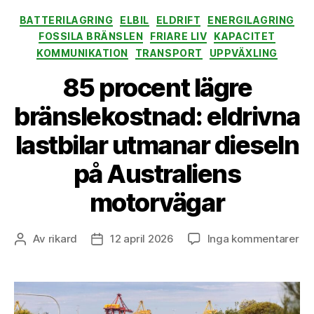
Kategorier
BATTERILAGRING
ELBIL
ELDRIFT
ENERGILAGRING
FOSSILA BRÄNSLEN
FRIARE LIV
KAPACITET
KOMMUNIKATION
TRANSPORT
UPPVÄXLING
85 procent lägre
bränslekostnad: eldrivna
lastbilar utmanar dieseln
på Australiens
motorvägar
till
Av
rikard
12 april 2026
Inga kommentarer
Inläggsförfattare
Inläggsdatum
85
pr
läg
br