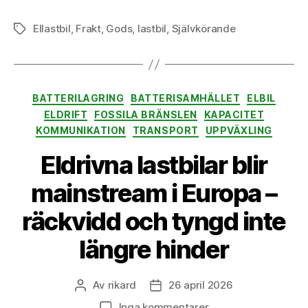
Ellastbil
,
Frakt
,
Gods
,
lastbil
,
Självkörande
Etiketter
Kategorier
BATTERILAGRING
BATTERISAMHÄLLET
ELBIL
ELDRIFT
FOSSILA BRÄNSLEN
KAPACITET
KOMMUNIKATION
TRANSPORT
UPPVÄXLING
Eldrivna lastbilar blir
mainstream i Europa –
räckvidd och tyngd inte
längre hinder
Av
rikard
26 april 2026
Inläggsförfattare
Inläggsdatum
till
Inga kommentarer