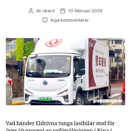
Av
rikard
10 februari 2026
Inläggsförfattare
Inläggsdatum
till
Inga kommentarer
Batteridrivna
lastbilar
passerade
50
procent
i
Kina
Vad händer Eldrivna tunga lastbilar stod för
över 50 procent av nyförsäljningen i Kina i