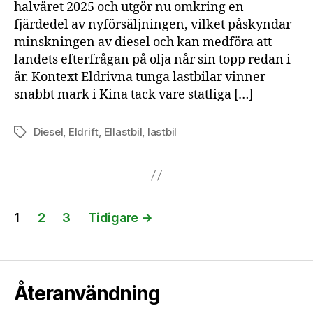
halvåret 2025 och utgör nu omkring en
fjärdedel av nyförsäljningen, vilket påskyndar
minskningen av diesel och kan medföra att
landets efterfrågan på olja når sin topp redan i
år. Kontext Eldrivna tunga lastbilar vinner
snabbt mark i Kina tack vare statliga […]
Diesel
,
Eldrift
,
Ellastbil
,
lastbil
Etiketter
Sidnumrering
1
2
3
Tidigare
→
för
inlägg
Återanvändning