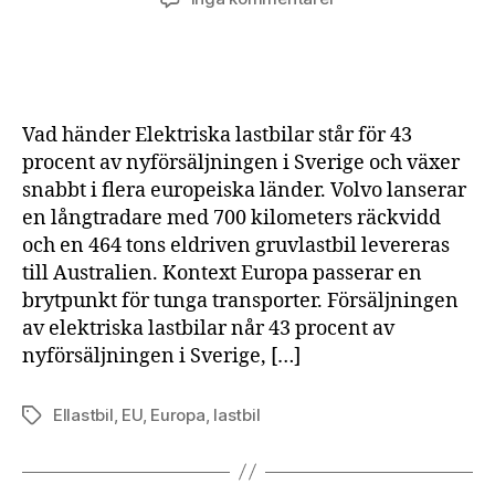
Eldrivna
lastbilar
blir
mainstream
i
Vad händer Elektriska lastbilar står för 43
Europa
procent av nyförsäljningen i Sverige och växer
–
snabbt i flera europeiska länder. Volvo lanserar
räckvidd
en långtradare med 700 kilometers räckvidd
och
tyngd
och en 464 tons eldriven gruvlastbil levereras
inte
till Australien. Kontext Europa passerar en
längre
brytpunkt för tunga transporter. Försäljningen
hinder
av elektriska lastbilar når 43 procent av
nyförsäljningen i Sverige, […]
Ellastbil
,
EU
,
Europa
,
lastbil
Etiketter