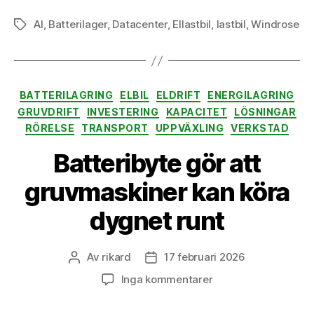
AI
,
Batterilager
,
Datacenter
,
Ellastbil
,
lastbil
,
Windrose
Etiketter
Kategorier
BATTERILAGRING
ELBIL
ELDRIFT
ENERGILAGRING
GRUVDRIFT
INVESTERING
KAPACITET
LÖSNINGAR
RÖRELSE
TRANSPORT
UPPVÄXLING
VERKSTAD
Batteribyte gör att
gruvmaskiner kan köra
dygnet runt
Av
rikard
17 februari 2026
Inläggsförfattare
Inläggsdatum
till
Inga kommentarer
Batteribyte
gör