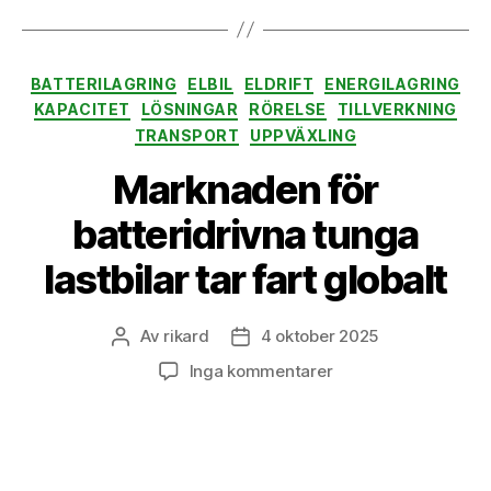
Kategorier
BATTERILAGRING
ELBIL
ELDRIFT
ENERGILAGRING
KAPACITET
LÖSNINGAR
RÖRELSE
TILLVERKNING
TRANSPORT
UPPVÄXLING
Marknaden för
batteridrivna tunga
lastbilar tar fart globalt
Av
rikard
4 oktober 2025
Inläggsförfattare
Inläggsdatum
till
Inga kommentarer
Marknaden
för
batteridrivna
tunga
lastbilar