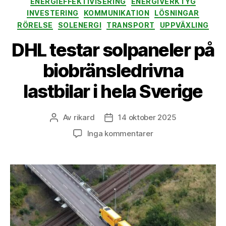
ENERGIEFFEKTIVISERING
ENERGIVERKTYG
INVESTERING
KOMMUNIKATION
LÖSNINGAR
RÖRELSE
SOLENERGI
TRANSPORT
UPPVÄXLING
DHL testar solpaneler på
biobränsledrivna
lastbilar i hela Sverige
Av
rikard
14 oktober 2025
Inläggsförfattare
Inläggsdatum
till
Inga kommentarer
DHL
testar
solpaneler
på
biobränsledrivna
lastbilar
i
hela