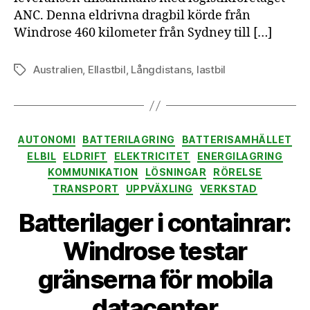
ANC. Denna eldrivna dragbil körde från
Windrose 460 kilometer från Sydney till […]
Australien
,
Ellastbil
,
Långdistans
,
lastbil
Etiketter
Kategorier
AUTONOMI
BATTERILAGRING
BATTERISAMHÄLLET
ELBIL
ELDRIFT
ELEKTRICITET
ENERGILAGRING
KOMMUNIKATION
LÖSNINGAR
RÖRELSE
TRANSPORT
UPPVÄXLING
VERKSTAD
Batterilager i containrar:
Windrose testar
gränserna för mobila
datacenter