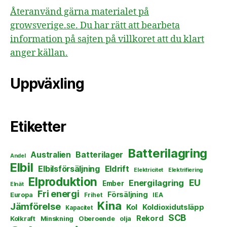
Återanvänd gärna materialet på
growsverige.se. Du har rätt att bearbeta
information på sajten på villkoret att du klart
anger källan.
Uppväxling
Etiketter
Batterilagring
Australien
Batterilager
Andel
Elbil
Elbilsförsäljning
Eldrift
Elektricitet
Elektrifiering
Elproduktion
EU
Energilagring
Ember
Elnät
Fri energi
Försäljning
Europa
Frihet
IEA
Kina
Jämförelse
Kol
Koldioxidutsläpp
Kapacitet
SCB
Rekord
Kolkraft
Minskning
Oberoende
olja