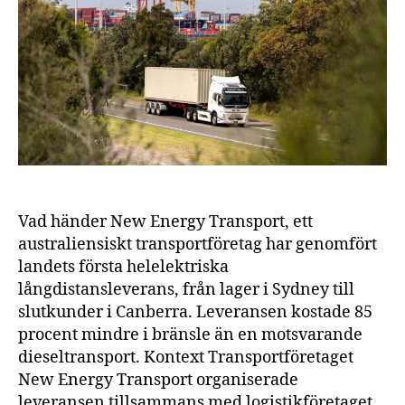
eld
las
ut
die
på
Aus
mo
Vad händer New Energy Transport, ett
australiensiskt transportföretag har genomfört
landets första helelektriska
långdistansleverans, från lager i Sydney till
slutkunder i Canberra. Leveransen kostade 85
procent mindre i bränsle än en motsvarande
dieseltransport. Kontext Transportföretaget
New Energy Transport organiserade
leveransen tillsammans med logistikföretaget