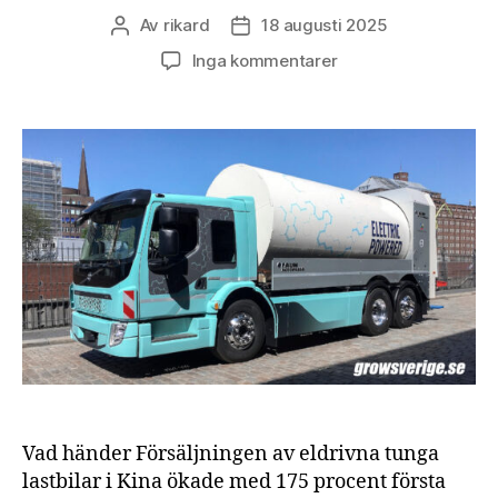
Av
rikard
18 augusti 2025
Inläggsförfattare
Inläggsdatum
till
Inga kommentarer
Snabb
uppgång
för
eldrivna
lastbilar
pressar
ned
dieselanvändningen
i
Kina
Vad händer Försäljningen av eldrivna tunga
lastbilar i Kina ökade med 175 procent första