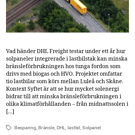
Sverige
Vad händer DHL Freight testar under ett år hur
solpaneler integrerade i lastbilstak kan minska
bränsleförbrukningen hos tunga fordon som
drivs med biogas och HVO. Projektet omfattar
tio lastbilar som körs mellan Luleå och Skåne.
Kontext Syftet är att se hur mycket solenergi
bidrar till att minska bränsleförbrukningen i
olika klimatförhållanden – från midnattssolen i
[…]
Besparing
,
Bränsle
,
DHL
,
lastbil
,
Solpanel
Etiketter