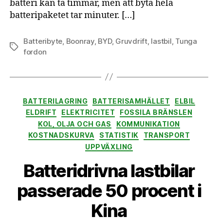
batteri kan ta timmar, men att byta hela
batteripaketet tar minuter. […]
Batteribyte
,
Boonray
,
BYD
,
Gruvdrift
,
lastbil
,
Tunga
Etiketter
fordon
Kategorier
BATTERILAGRING
BATTERISAMHÄLLET
ELBIL
ELDRIFT
ELEKTRICITET
FOSSILA BRÄNSLEN
KOL, OLJA OCH GAS
KOMMUNIKATION
KOSTNADSKURVA
STATISTIK
TRANSPORT
UPPVÄXLING
Batteridrivna lastbilar
passerade 50 procent i
Kina