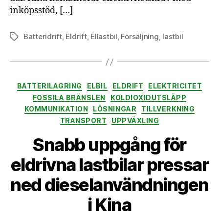
inköpsstöd, […]
Batteridrift
,
Eldrift
,
Ellastbil
,
Försäljning
,
lastbil
Etiketter
Kategorier
BATTERILAGRING
ELBIL
ELDRIFT
ELEKTRICITET
FOSSILA BRÄNSLEN
KOLDIOXIDUTSLÄPP
KOMMUNIKATION
LÖSNINGAR
TILLVERKNING
TRANSPORT
UPPVÄXLING
Snabb uppgång för
eldrivna lastbilar pressar
ned dieselanvändningen
i Kina