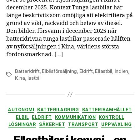
december 2025. Kontext Tunga lastbilar har
länge beskrivits som omöjliga att elektrifiera på
grund av vikt, räckvidd och behov av diesel.
Den bilden försvann i december 2025 när
batteridrivna tunga lastbilar passerade hälften
av nyförsäljningen i Kina, världens största
fordonsmarknad. […]
Batteridrift
,
Elbilsförsäljning
,
Eldrift
,
Ellastbil
,
Indien
,
Etiketter
Kina
,
lastbil
Kategorier
AUTONOMI
BATTERILAGRING
BATTERISAMHÄLLET
ELBIL
ELDRIFT
KOMMUNIKATION
KONTROLL
LÖSNINGAR
SÄKERHET
TRANSPORT
UPPVÄXLING
Ellastbilar i konvoj – en