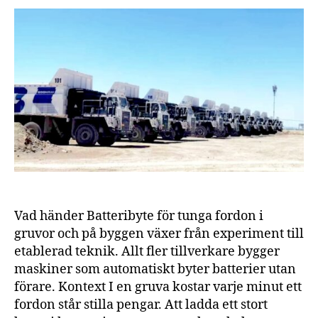
att
gruvmaskiner
kan
köra
dygnet
runt
Vad händer Batteribyte för tunga fordon i
gruvor och på byggen växer från experiment till
etablerad teknik. Allt fler tillverkare bygger
maskiner som automatiskt byter batterier utan
förare. Kontext I en gruva kostar varje minut ett
fordon står stilla pengar. Att ladda ett stort