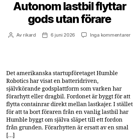
Autonom lastbil flyttar
gods utan förare
till
Av
rikard
6 juni 2026
Inga kommentarer
Inläggsförfattare
Inläggsdatum
Aut
last
flyt
god
uta
Det amerikanska startupföretaget Humble
för
Robotics har visat en batteridriven,
självkörande godsplattform som varken har
förarhytt eller dragbil. Fordonet är byggt för att
flytta containrar direkt mellan lastkajer. I stället
för att ta bort föraren från en vanlig lastbil har
Humble byggt om själva släpet till ett fordon
från grunden. Förarhytten är ersatt av en smal
[…]