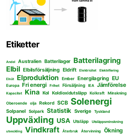
Etiketter
Batterilagring
Australien
Batterilager
Andel
Elbil
Elbilsförsäljning
Eldrift
Elektricitet
Elektrifiering
Elproduktion
EU
Energilagring
Ember
Elnät
Fri energi
Jämförelse
Försäljning
Europa
Frihet
IEA
Kina
Kol
Koldioxidutsläpp
Kolkraft
Minskning
Kapacitet
Solenergi
SCB
Rekord
Oberoende
olja
Statistik
Solpanel
Sverige
Solpark
Tyskland
Uppväxling
USA
Utsläpp
Utsläppsminskning
Vindkraft
Ökning
Återbruk
Återvinning
utveckling