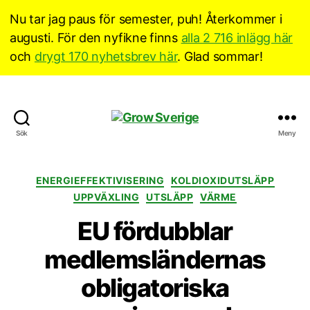
Nu tar jag paus för semester, puh! Återkommer i
augusti. För den nyfikne finns
alla 2 716 inlägg här
och
drygt 170 nyhetsbrev här
. Glad sommar!
Grow
Sök
Meny
Sverige
Kategorier
ENERGIEFFEKTIVISERING
KOLDIOXIDUTSLÄPP
UPPVÄXLING
UTSLÄPP
VÄRME
EU fördubblar
medlemsländernas
obligatoriska