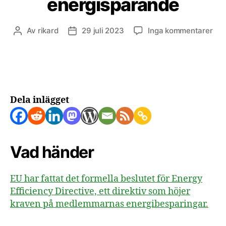
energisparande
till
Av
rikard
29 juli 2023
Inga kommentarer
Inläggsförfattare
Inläggsdatum
EU
för
med
obl
ene
Dela inlägget
Vad händer
EU har fattat det formella beslutet för Energy
Efficiency Directive, ett direktiv som höjer
kraven på medlemmarnas energibesparingar.