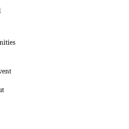
d
nities
vent
ut