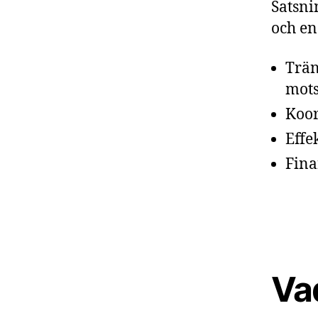
Satsni
och en
Trän
mots
Koor
Effe
Fina
Vad