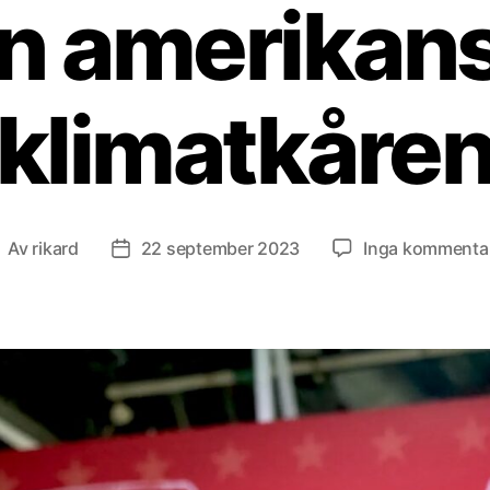
n amerikan
klimatkåre
Av
rikard
22 september 2023
Inga kommenta
nläggsförfattare
Inläggsdatum