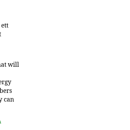
ett
t
at will
ergy
bers
y can
s