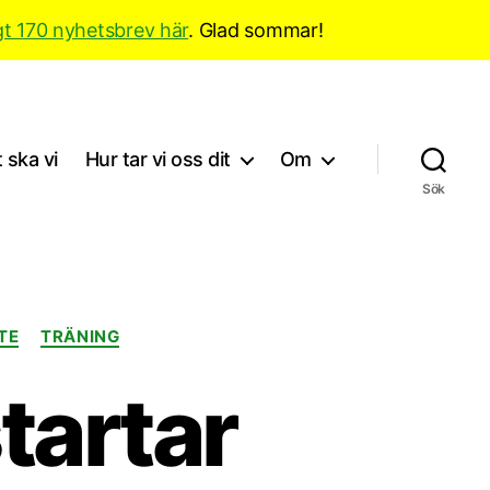
gt 170 nyhetsbrev här
. Glad sommar!
 ska vi
Hur tar vi oss dit
Om
Sök
TE
TRÄNING
tartar