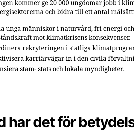
ngen kommer ge 20 000 ungdomar jobb i klim
ergisektorerna och bidra till ett antal målsät
a unga människor i naturvård, fri energi oc
tåndskraft mot klimatkrisens konsekvenser.
dinera rekryteringen i statliga klimatprogra
ktivisera karriärvägar in i den civila förvaltn
nsiera stam- stats och lokala myndigheter.
 har det för betydel