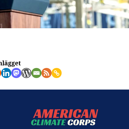
nlägget