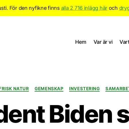
sti. För den nyfikne finns
alla 2 716 inlägg här
och
dry
Hem
Var är vi
Vart
Kategorier
FRISK NATUR
GEMENSKAP
INVESTERING
SAMARBE
dent Biden s