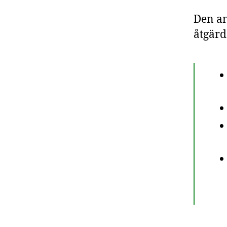
Den a
åtgärd