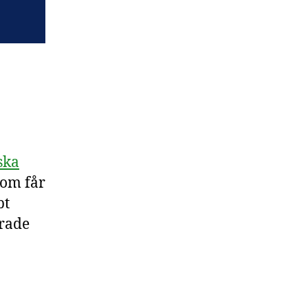
ska
som får
bt
erade