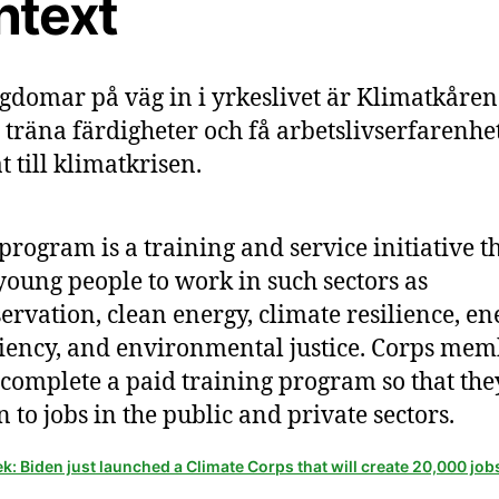
ntext
gdomar på väg in i yrkeslivet är Klimatkåren 
tt träna färdigheter och få arbetslivserfarenhe
t till klimatkrisen.
program is a training and service initiative th
young people to work in such sectors as
ervation, clean energy, climate resilience, en
ciency, and environmental justice. Corps mem
 complete a paid training program so that the
n to jobs in the public and private sectors.
ek: Biden just launched a Climate Corps that will create 20,000 job