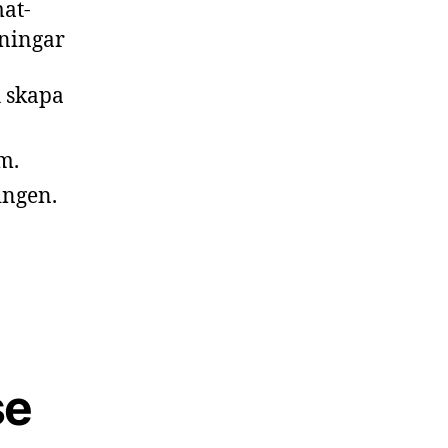
at-
tningar
h skapa
m.
ingen.
se