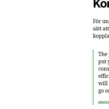
Ko
För un
sätt a
koppla
The 
put 
cons
effi
will
go o
electr