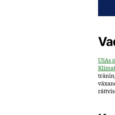
Va
USAs p
Klimat
tränin
växand
rättvis