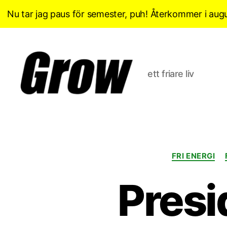
Nu tar jag paus för semester, puh! Återkommer i augu
ett friare liv
Grow
Sverige
FRI ENERGI
Presi