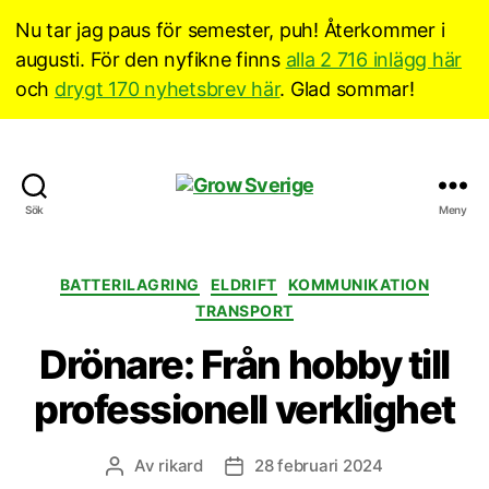
Nu tar jag paus för semester, puh! Återkommer i
augusti. För den nyfikne finns
alla 2 716 inlägg här
och
drygt 170 nyhetsbrev här
. Glad sommar!
Grow
Sök
Meny
Sverige
Kategorier
BATTERILAGRING
ELDRIFT
KOMMUNIKATION
TRANSPORT
Drönare: Från hobby till
professionell verklighet
Av
rikard
28 februari 2024
Inläggsförfattare
Inläggsdatum