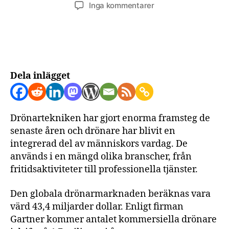
till
Inga kommentarer
Drönare:
Från
hobby
till
professionell
verklighet
Dela inlägget
Drönartekniken har gjort enorma framsteg de
senaste åren och drönare har blivit en
integrerad del av människors vardag. De
används i en mängd olika branscher, från
fritidsaktiviteter till professionella tjänster.
Den globala drönarmarknaden beräknas vara
värd 43,4 miljarder dollar. Enligt firman
Gartner kommer antalet kommersiella drönare