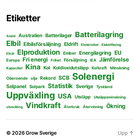
Etiketter
Batterilagring
Australien
Batterilager
Andel
Elbil
Elbilsförsäljning
Eldrift
Elektricitet
Elektrifiering
Elproduktion
EU
Energilagring
Ember
Elnät
Fri energi
Jämförelse
Försäljning
Europa
Frihet
IEA
Kina
Kol
Koldioxidutsläpp
Kolkraft
Minskning
Kapacitet
Solenergi
SCB
Rekord
Oberoende
olja
Statistik
Solpanel
Sverige
Solpark
Tyskland
Uppväxling
USA
Utsläpp
Utsläppsminskning
Vindkraft
Ökning
Återbruk
Återvinning
utveckling
© 2026
Grow Sverige
Upp
↑