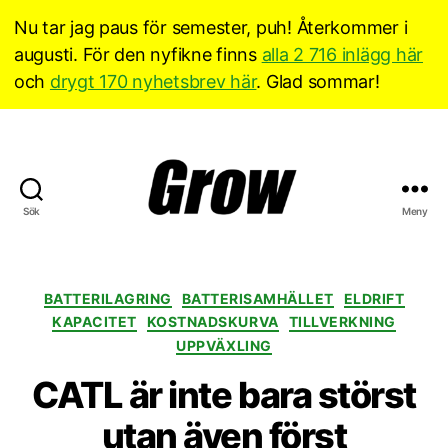
Nu tar jag paus för semester, puh! Återkommer i
augusti. För den nyfikne finns
alla 2 716 inlägg här
och
drygt 170 nyhetsbrev här
. Glad sommar!
Sök
Meny
Grow
Sverige
Kategorier
BATTERILAGRING
BATTERISAMHÄLLET
ELDRIFT
KAPACITET
KOSTNADSKURVA
TILLVERKNING
UPPVÄXLING
CATL är inte bara störst
utan även först