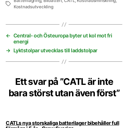
Batterilagring
,
Bilbatteri
,
CATL
,
Kostnadsminskning
,
Etiketter
Kostnadsutveckling
←
Central- och Östeuropa byter ut kol mot fri
energi
→
Lyktstolpar utvecklas till laddstolpar
Ett svar på ”CATL är inte
bara störst utan även först”
CATLs nya storskaliga batterilager bibehåller full