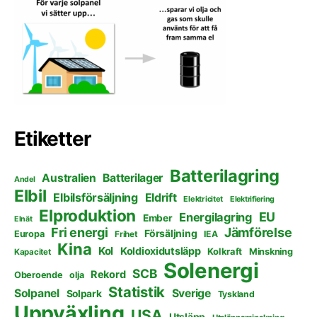
Etiketter
Batterilagring
Australien
Batterilager
Andel
Elbil
Elbilsförsäljning
Eldrift
Elektricitet
Elektrifiering
Elproduktion
EU
Energilagring
Ember
Elnät
Fri energi
Jämförelse
Försäljning
Europa
Frihet
IEA
Kina
Kol
Koldioxidutsläpp
Kolkraft
Minskning
Kapacitet
Solenergi
SCB
Rekord
Oberoende
olja
Statistik
Solpanel
Sverige
Solpark
Tyskland
Uppväxling
USA
Utsläpp