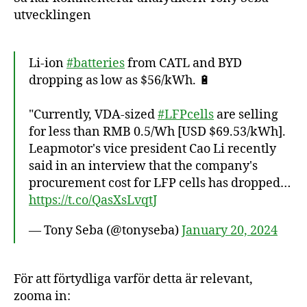
utvecklingen
Li-ion
#batteries
from CATL and BYD
dropping as low as $56/kWh. 🔋
"Currently, VDA-sized
#LFPcells
are selling
for less than RMB 0.5/Wh [USD $69.53/kWh].
Leapmotor's vice president Cao Li recently
said in an interview that the company's
procurement cost for LFP cells has dropped…
https://t.co/QasXsLvqtJ
— Tony Seba (@tonyseba)
January 20, 2024
För att förtydliga varför detta är relevant,
zooma in: