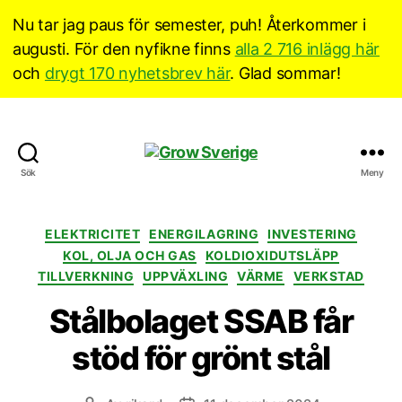
Nu tar jag paus för semester, puh! Återkommer i
augusti. För den nyfikne finns
alla 2 716 inlägg här
och
drygt 170 nyhetsbrev här
. Glad sommar!
Grow
Sök
Meny
Sverige
Kategorier
ELEKTRICITET
ENERGILAGRING
INVESTERING
KOL, OLJA OCH GAS
KOLDIOXIDUTSLÄPP
TILLVERKNING
UPPVÄXLING
VÄRME
VERKSTAD
Stålbolaget SSAB får
stöd för grönt stål