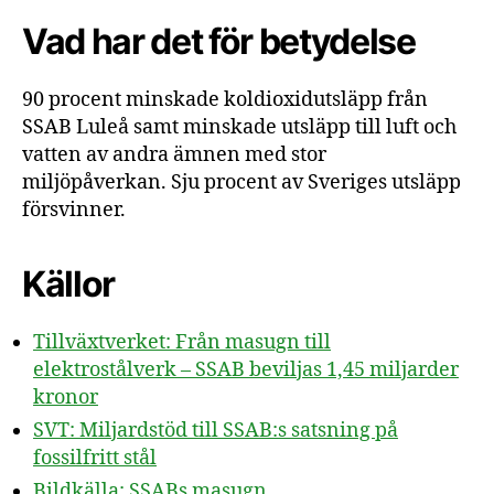
Vad har det för betydelse
90 procent minskade koldioxidutsläpp från
SSAB Luleå samt minskade utsläpp till luft och
vatten av andra ämnen med stor
miljöpåverkan. Sju procent av Sveriges utsläpp
försvinner.
Källor
Tillväxtverket: Från masugn till
elektrostålverk – SSAB beviljas 1,45 miljarder
kronor
SVT: Miljardstöd till SSAB:s satsning på
fossilfritt stål
Bildkälla: SSABs masugn