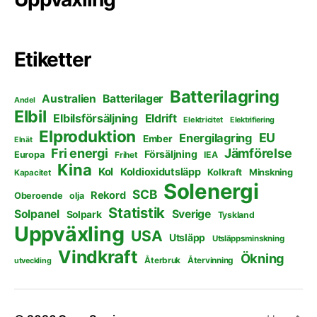
Etiketter
Batterilagring
Australien
Batterilager
Andel
Elbil
Elbilsförsäljning
Eldrift
Elektricitet
Elektrifiering
Elproduktion
EU
Energilagring
Ember
Elnät
Fri energi
Jämförelse
Försäljning
Europa
Frihet
IEA
Kina
Kol
Koldioxidutsläpp
Kolkraft
Minskning
Kapacitet
Solenergi
SCB
Rekord
Oberoende
olja
Statistik
Solpanel
Sverige
Solpark
Tyskland
Uppväxling
USA
Utsläpp
Utsläppsminskning
Vindkraft
Ökning
Återbruk
Återvinning
utveckling