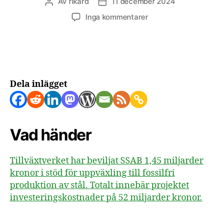
Av
rikard
11 december 2024
Inläggsförfattare
Inläggsdatum
till
Inga kommentarer
Stålbolaget
SSAB
får
stöd
för
grönt
Dela inlägget
stål
Vad händer
Tillväxtverket har beviljat SSAB 1,45 miljarder
kronor i stöd för uppväxling till fossilfri
produktion av stål. Totalt innebär projektet
investeringskostnader på 52 miljarder kronor.