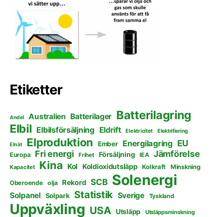
Etiketter
Batterilagring
Australien
Batterilager
Andel
Elbil
Elbilsförsäljning
Eldrift
Elektricitet
Elektrifiering
Elproduktion
EU
Energilagring
Ember
Elnät
Fri energi
Jämförelse
Försäljning
Europa
Frihet
IEA
Kina
Kol
Koldioxidutsläpp
Kolkraft
Minskning
Kapacitet
Solenergi
SCB
Rekord
Oberoende
olja
Statistik
Solpanel
Sverige
Solpark
Tyskland
Uppväxling
USA
Utsläpp
Utsläppsminskning