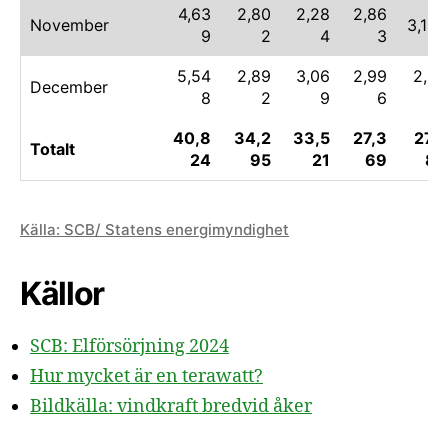
4,63
2,80
2,28
2,86
November
3,120
9
2
4
3
5,54
2,89
3,06
2,99
2,03
December
8
2
9
6
6
40,8
34,2
33,5
27,3
27,5
Totalt
24
95
21
69
89
Källa: SCB/ Statens energimyndighet
Källor
SCB: Elförsörjning 2024
Hur mycket är en terawatt?
Bildkälla: vindkraft bredvid åker