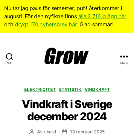
Nu tar jag paus för semester, puh! Återkommer i
augusti. För den nyfikne finns
alla 2 716 inlägg här
och
drygt 170 nyhetsbrev här
. Glad sommar!
Sök
Meny
Grow
Sverige
Kategorier
ELEKTRICITET
STATISTIK
VINDKRAFT
Vindkraft i Sverige
december 2024
Av
rikard
13 februari 2025
Inläggsförfattare
Inläggsdatum