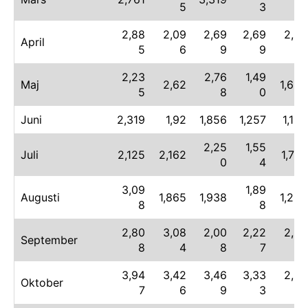
5
3
5
2,88
2,09
2,69
2,69
2,50
April
5
6
9
9
3
2,23
2,76
1,49
Maj
2,62
1,668
5
8
0
Juni
2,319
1,92
1,856
1,257
1,152
2,25
1,55
Juli
2,125
2,162
1,770
0
4
3,09
1,89
Augusti
1,865
1,938
1,204
8
8
2,80
3,08
2,00
2,22
2,36
September
8
4
8
7
9
3,94
3,42
3,46
3,33
2,22
Oktober
7
6
9
3
7