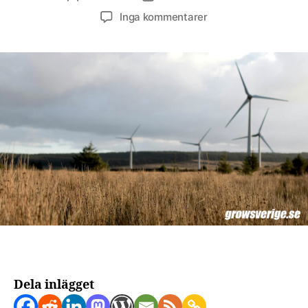
till
Inga kommentarer
Vindkraft
i
Sverige
december
2024
Dela inlägget