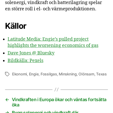
solenergi, vindkraft och batterilagring spelar
en större roll i el- och värmeproduktionen.
Källor
Latitude Media: Engie’s pulled project
highlights the worsening economics of gas
Dave Jones @ Bluesky
Bildkälla: Pexels
Ekonomi
,
Engie
,
Fossilgas
,
Minskning
,
Olönsam
,
Texas
Etiketter
←
Vindkraften i Europa ökar och väntas fortsätta
öka
→
Bygg solenergi och vindkraft där