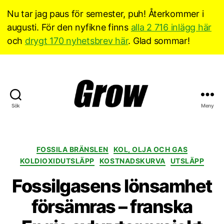
Nu tar jag paus för semester, puh! Återkommer i
augusti. För den nyfikne finns
alla 2 716 inlägg här
och
drygt 170 nyhetsbrev här
. Glad sommar!
Sök
Meny
Grow
Sverige
Kategorier
FOSSILA BRÄNSLEN
KOL, OLJA OCH GAS
KOLDIOXIDUTSLÄPP
KOSTNADSKURVA
UTSLÄPP
Fossilgasens lönsamhet
försämras – franska