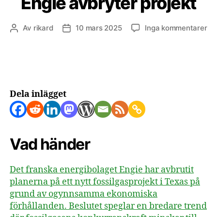
Engie avbryter projekt
till
Av
rikard
10 mars 2025
Inga kommentarer
Inläggsförfattare
Inläggsdatum
Fo
lö
fö
–
fr
En
Dela inlägget
av
pro
Vad händer
Det franska energibolaget Engie har avbrutit
planerna på ett nytt fossilgasprojekt i Texas på
grund av ogynnsamma ekonomiska
förhållanden. Beslutet speglar en bredare trend