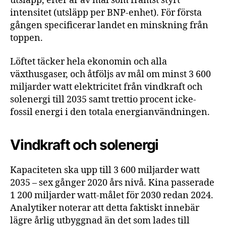
utsläpp, efter år av mål som främst styrt
intensitet (utsläpp per BNP-enhet). För första
gången specificerar landet en minskning från
toppen.
Löftet täcker hela ekonomin och alla
växthusgaser, och åtföljs av mål om minst 3 600
miljarder watt elektricitet från vindkraft och
solenergi till 2035 samt trettio procent icke-
fossil energi i den totala energianvändningen.
Vindkraft och solenergi
Kapaciteten ska upp till 3 600 miljarder watt
2035 – sex gånger 2020 års nivå. Kina passerade
1 200 miljarder watt-målet för 2030 redan 2024.
Analytiker noterar att detta faktiskt innebär
lägre årlig utbyggnad än det som lades till