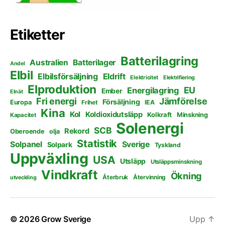
Etiketter
Batterilagring
Australien
Batterilager
Andel
Elbil
Elbilsförsäljning
Eldrift
Elektricitet
Elektrifiering
Elproduktion
EU
Energilagring
Ember
Elnät
Fri energi
Jämförelse
Försäljning
Europa
Frihet
IEA
Kina
Kol
Koldioxidutsläpp
Kolkraft
Minskning
Kapacitet
Solenergi
SCB
Rekord
Oberoende
olja
Statistik
Solpanel
Sverige
Solpark
Tyskland
Uppväxling
USA
Utsläpp
Utsläppsminskning
Vindkraft
Ökning
Återbruk
Återvinning
utveckling
© 2026
Grow Sverige
Upp
↑