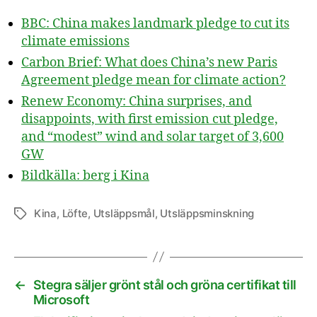
BBC: China makes landmark pledge to cut its
climate emissions
Carbon Brief: What does China’s new Paris
Agreement pledge mean for climate action?
Renew Economy: China surprises, and
disappoints, with first emission cut pledge,
and “modest” wind and solar target of 3,600
GW
Bildkälla: berg i Kina
Kina
,
Löfte
,
Utsläppsmål
,
Utsläppsminskning
Etiketter
←
Stegra säljer grönt stål och gröna certifikat till
Microsoft