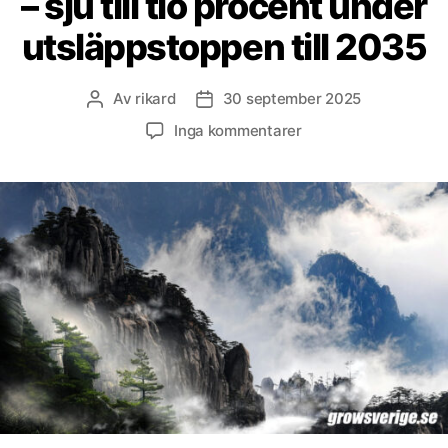
– sju till tio procent under
utsläppstoppen till 2035
Av
rikard
30 september 2025
Inläggsförfattare
Inläggsdatum
till
Inga kommentarer
Kina
sätter
första
absoluta
utsläppsmålet
–
sju
till
tio
procent
under
utsläppstoppen
till
2035