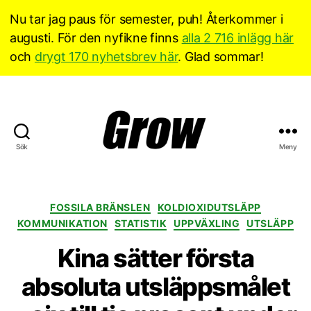
Nu tar jag paus för semester, puh! Återkommer i
augusti. För den nyfikne finns
alla 2 716 inlägg här
och
drygt 170 nyhetsbrev här
. Glad sommar!
Sök
Meny
Grow
Sverige
Kategorier
FOSSILA BRÄNSLEN
KOLDIOXIDUTSLÄPP
KOMMUNIKATION
STATISTIK
UPPVÄXLING
UTSLÄPP
Kina sätter första
absoluta utsläppsmålet