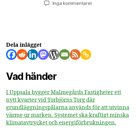
till
Inga kommentarer
Energipålar
hämtar
värme
ur
Uppsalaåsen
Dela inlägget
Vad händer
I Uppsala bygger Malmegårds Fastigheter ett
nytt kvarter vid Torbjörns Torg där
grundläggningspålarna används för att utvinna
värme ur marken. Systemet ska kraftigt minska
klimatavtrycket och energiförbrukningen.