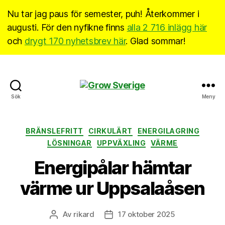
Nu tar jag paus för semester, puh! Återkommer i
augusti. För den nyfikne finns
alla 2 716 inlägg här
och
drygt 170 nyhetsbrev här
. Glad sommar!
Grow
Sök
Meny
Sverige
Kategorier
BRÄNSLEFRITT
CIRKULÄRT
ENERGILAGRING
LÖSNINGAR
UPPVÄXLING
VÄRME
Energipålar hämtar
värme ur Uppsalaåsen
Av
rikard
17 oktober 2025
Inläggsförfattare
Inläggsdatum