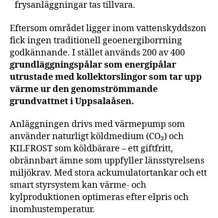
frysanläggningar tas tillvara.
Eftersom området ligger inom vattenskyddszon
fick ingen traditionell geoenergiborrning
godkännande. I stället används 200 av 400
grundläggningspålar som energipålar
utrustade med kollektorslingor som tar upp
värme ur den genomströmmande
grundvattnet i Uppsalaåsen.
Anläggningen drivs med värmepump som
använder naturligt köldmedium (CO₂) och
KILFROST som köldbärare – ett giftfritt,
obrännbart ämne som uppfyller länsstyrelsens
miljökrav. Med stora ackumulatortankar och ett
smart styrsystem kan värme- och
kylproduktionen optimeras efter elpris och
inomhustemperatur.