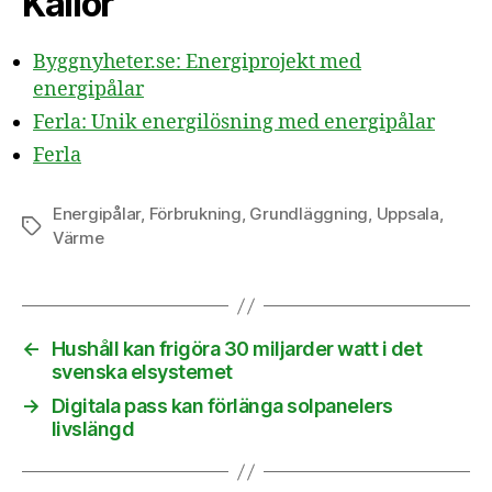
Källor
Byggnyheter.se: Energiprojekt med
energipålar
Ferla: Unik energilösning med energipålar
Ferla
Energipålar
,
Förbrukning
,
Grundläggning
,
Uppsala
,
Etiketter
Värme
←
Hushåll kan frigöra 30 miljarder watt i det
svenska elsystemet
→
Digitala pass kan förlänga solpanelers
livslängd