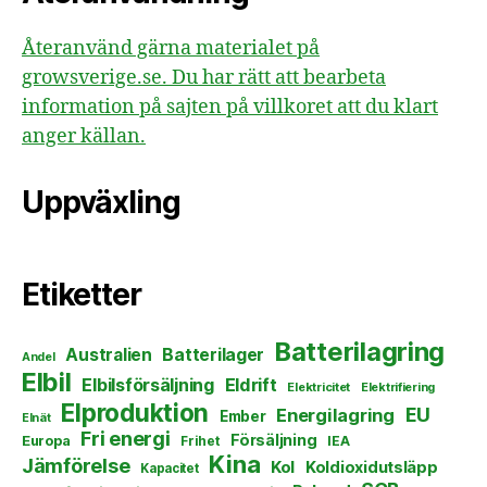
Återanvänd gärna materialet på
growsverige.se. Du har rätt att bearbeta
information på sajten på villkoret att du klart
anger källan.
Uppväxling
Etiketter
Batterilagring
Australien
Batterilager
Andel
Elbil
Elbilsförsäljning
Eldrift
Elektricitet
Elektrifiering
Elproduktion
EU
Energilagring
Ember
Elnät
Fri energi
Försäljning
Europa
Frihet
IEA
Kina
Jämförelse
Kol
Koldioxidutsläpp
Kapacitet