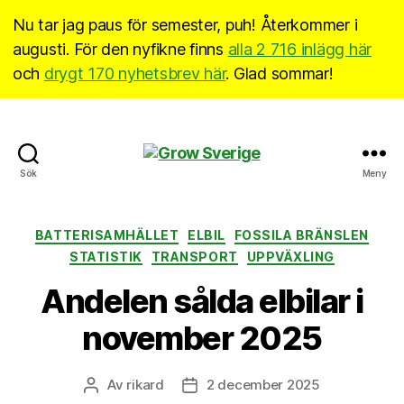
Nu tar jag paus för semester, puh! Återkommer i
augusti. För den nyfikne finns
alla 2 716 inlägg här
och
drygt 170 nyhetsbrev här
. Glad sommar!
Grow
Sök
Meny
Sverige
Kategorier
BATTERISAMHÄLLET
ELBIL
FOSSILA BRÄNSLEN
STATISTIK
TRANSPORT
UPPVÄXLING
Andelen sålda elbilar i
november 2025
Av
rikard
2 december 2025
Inläggsförfattare
Inläggsdatum