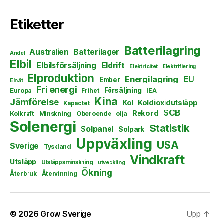
Etiketter
Batterilagring
Australien
Batterilager
Andel
Elbil
Elbilsförsäljning
Eldrift
Elektricitet
Elektrifiering
Elproduktion
EU
Energilagring
Ember
Elnät
Fri energi
Försäljning
Europa
Frihet
IEA
Kina
Jämförelse
Kol
Koldioxidutsläpp
Kapacitet
SCB
Rekord
Kolkraft
Minskning
Oberoende
olja
Solenergi
Statistik
Solpanel
Solpark
Uppväxling
USA
Sverige
Tyskland
Vindkraft
Utsläpp
Utsläppsminskning
utveckling
Ökning
Återbruk
Återvinning
© 2026
Grow Sverige
Upp
↑