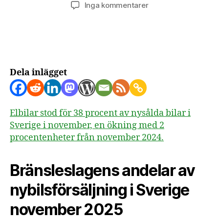
till
Inga kommentarer
Andelen
sålda
elbilar
i
november
2025
Dela inlägget
Elbilar stod för 38 procent av nysålda bilar i
Sverige i november, en ökning med 2
procentenheter från november 2024.
Bränsleslagens andelar av
nybilsförsäljning i Sverige
november 2025