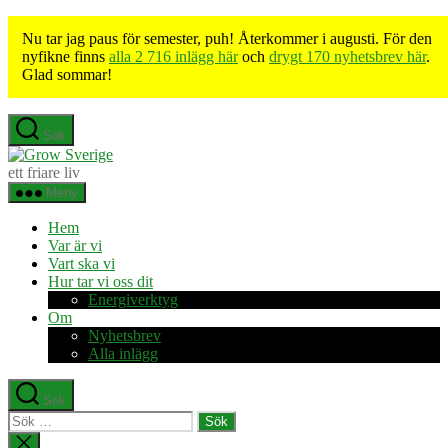
Nu tar jag paus för semester, puh! Återkommer i augusti. För den
nyfikne finns
alla 2 716 inlägg här
och
drygt 170 nyhetsbrev här
.
Glad sommar!
Hoppa
Sök
till
Grow
innehåll
Sverige
ett friare liv
Meny
Hem
Var är vi
Vart ska vi
Hur tar vi oss dit
Energiverktyg
Om
Nyhetsbrev
Alla inlägg
Sök
Sök
efter:
Stäng