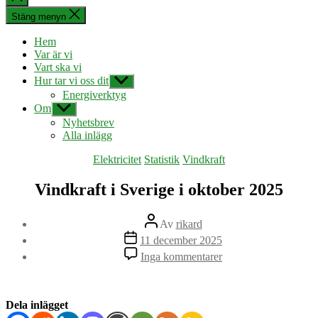
sökningen
Stäng menyn
Hem
Var är vi
Vart ska vi
Hur tar vi oss dit
Visa
undermeny
Energiverktyg
Om
Visa
undermeny
Nyhetsbrev
Alla inlägg
Kategorier
Elektricitet
Statistik
Vindkraft
Vindkraft i Sverige i oktober 2025
Inläggsförfattare
Av
rikard
Inläggsdatum
11 december 2025
till
Inga kommentarer
Vindkraft
i
Sverige
i
Dela inlägget
oktober