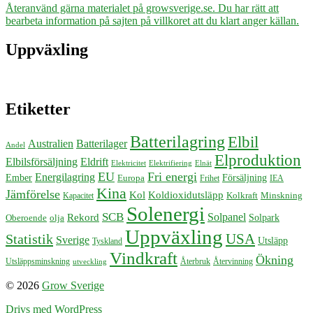
Återanvänd gärna materialet på growsverige.se. Du har rätt att
bearbeta information på sajten på villkoret att du klart anger källan.
Uppväxling
Etiketter
Batterilagring
Elbil
Australien
Batterilager
Andel
Elproduktion
Elbilsförsäljning
Eldrift
Elektricitet
Elektrifiering
Elnät
EU
Fri energi
Energilagring
Försäljning
Ember
Europa
Frihet
IEA
Kina
Jämförelse
Kol
Koldioxidutsläpp
Kolkraft
Minskning
Kapacitet
Solenergi
SCB
Solpanel
Rekord
Solpark
Oberoende
olja
Uppväxling
USA
Statistik
Sverige
Utsläpp
Tyskland
Vindkraft
Ökning
Återbruk
Återvinning
Utsläppsminskning
utveckling
© 2026
Grow Sverige
Drivs med WordPress