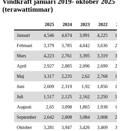
Vindkraft januari 2019- oktober 2025
(terawattimmar)
2025
2024
2023
2022
2021
Januari
4,546
4,674
3,991
4,225
1,626
Februari
3,379
3,785
4,042
3,636
2,413
Mars
4,223
2,761
3,395
3,319
3,013
April
2,927
2,885
2,096
2,699
2,699
Maj
3,317
2,235
2,62
2,768
1,490
Juni
2,609
2,319
1,92
1,856
1,257
Juli
1,517
2,125
2,162
2,250
1,554
Augusti
2,65
3,098
1,865
1,938
1,898
September
2,642
2,808
3,084
2,008
2,227
Oktober
3,281
3,947
3,426
3,469
3,333