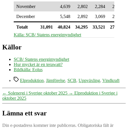
November
4,639
2,802
2,284
2,863
December
5,548
2,892
3,069
2,996
Totalt
31,091
40,824
34,295
33,521
27,369
Källa: SCB/ Statens energimyndighet
Källor
SCB/ Statens energimyndighet
Hur mycket är en terawatt?
Bildkälla: Eolus
Etiketter
Elproduktion
,
Jämförelse
,
SCB
,
Uppväxling
,
Vindkraft
←
Solenergi i Sverige oktober 2025
→
Elproduktion i Sverige i
oktober 2025
Lämna ett svar
Din e-postadress kommer inte publiceras.
Obligatoriska fält är