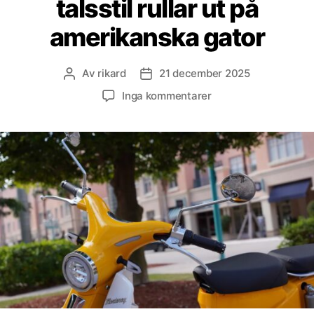
talsstil rullar ut på
amerikanska gator
Av
rikard
21 december 2025
Inläggsförfattare
Inläggsdatum
till
Inga kommentarer
Elskoter
i
klassisk
60-
talsstil
rullar
ut
på
amerikanska
gator