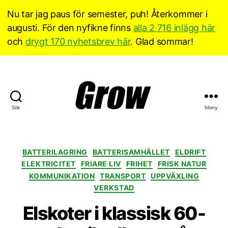
Nu tar jag paus för semester, puh! Återkommer i
augusti. För den nyfikne finns
alla 2 716 inlägg här
och
drygt 170 nyhetsbrev här
. Glad sommar!
Sök
Meny
Grow
Sverige
Kategorier
BATTERILAGRING
BATTERISAMHÄLLET
ELDRIFT
ELEKTRICITET
FRIARE LIV
FRIHET
FRISK NATUR
KOMMUNIKATION
TRANSPORT
UPPVÄXLING
VERKSTAD
Elskoter i klassisk 60-