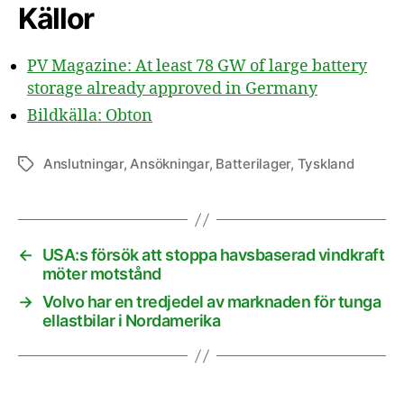
Källor
PV Magazine: At least 78 GW of large battery
storage already approved in Germany
Bildkälla: Obton
Anslutningar
,
Ansökningar
,
Batterilager
,
Tyskland
Etiketter
←
USA:s försök att stoppa havsbaserad vindkraft
möter motstånd
→
Volvo har en tredjedel av marknaden för tunga
ellastbilar i Nordamerika