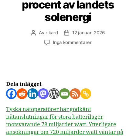
procent av landets
solenergi
Av
rikard
12 januari 2026
Inläggsförfattare
Inläggsdatum
till
Inga kommentarer
Godkända
batterilager
i
Tyskland
motsvarar
80
Dela inlägget
procent
av
landets
Tyska nätoperatörer har godkänt
solenergi
nätanslutningar för stora batterilager
motsvarande 78 miljarder watt. Ytterligare
ansökningar om 720 miljarder watt väntar på