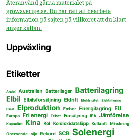
Återanvänd gärna materialet på
growsverige.se. Du har rätt att bearbeta
information på sajten på villkoret att du klart
anger källan.
Uppväxling
Etiketter
Batterilagring
Australien
Batterilager
Andel
Elbil
Elbilsförsäljning
Eldrift
Elektricitet
Elektrifiering
Elproduktion
EU
Energilagring
Ember
Elnät
Fri energi
Jämförelse
Försäljning
Europa
Frihet
IEA
Kina
Kol
Koldioxidutsläpp
Kolkraft
Minskning
Kapacitet
Solenergi
SCB
Rekord
Oberoende
olja