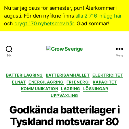
Nu tar jag paus för semester, puh! Återkommer i
augusti. För den nyfikne finns
alla 2 716 inlägg här
och
drygt 170 nyhetsbrev här
. Glad sommar!
Grow
Sök
Meny
Sverige
Kategorier
BATTERILAGRING
BATTERISAMHÄLLET
ELEKTRICITET
ELNÄT
ENERGILAGRING
FRI ENERGI
KAPACITET
KOMMUNIKATION
LAGRING
LÖSNINGAR
UPPVÄXLING
Godkända batterilager i
Tyskland motsvarar 80