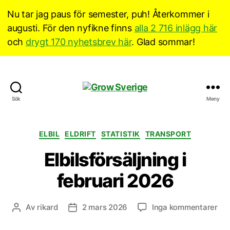
Nu tar jag paus för semester, puh! Återkommer i
augusti. För den nyfikne finns
alla 2 716 inlägg här
och
drygt 170 nyhetsbrev här
. Glad sommar!
Grow
Sök
Meny
Sverige
Kategorier
ELBIL
ELDRIFT
STATISTIK
TRANSPORT
Elbilsförsäljning i
februari 2026
till
Av
rikard
2 mars 2026
Inga kommentarer
Inläggsförfattare
Inläggsdatum
Elb
i