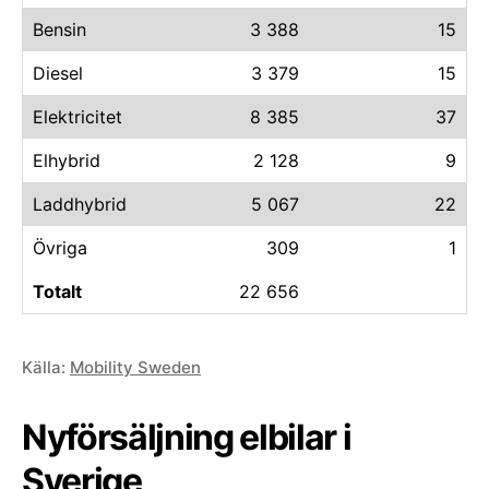
Bensin
3 388
15
Diesel
3 379
15
Elektricitet
8 385
37
Elhybrid
2 128
9
Laddhybrid
5 067
22
Övriga
309
1
Totalt
22 656
Källa:
Mobility Sweden
Nyförsäljning elbilar i
Sverige