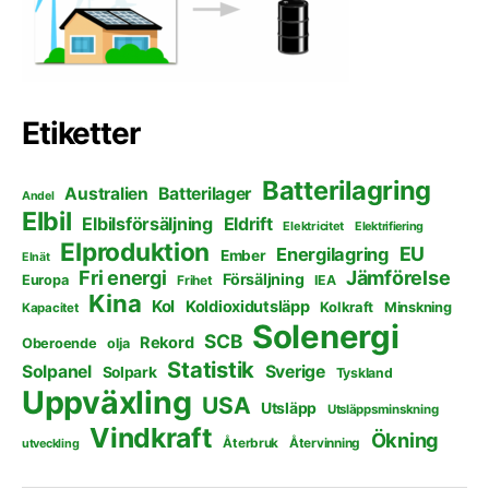
Etiketter
Batterilagring
Australien
Batterilager
Andel
Elbil
Elbilsförsäljning
Eldrift
Elektricitet
Elektrifiering
Elproduktion
EU
Energilagring
Ember
Elnät
Fri energi
Jämförelse
Försäljning
Europa
Frihet
IEA
Kina
Kol
Koldioxidutsläpp
Kolkraft
Minskning
Kapacitet
Solenergi
SCB
Rekord
Oberoende
olja
Statistik
Solpanel
Sverige
Solpark
Tyskland
Uppväxling
USA
Utsläpp
Utsläppsminskning
Vindkraft
Ökning
Återbruk
Återvinning
utveckling