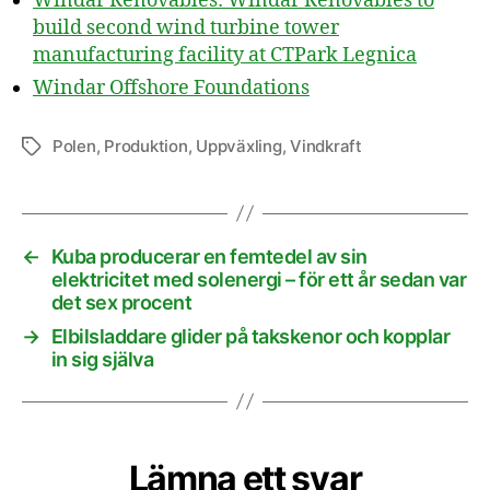
Windar Renovables: Windar Renovables to
build second wind turbine tower
manufacturing facility at CTPark Legnica
Windar Offshore Foundations
Polen
,
Produktion
,
Uppväxling
,
Vindkraft
Etiketter
←
Kuba producerar en femtedel av sin
elektricitet med solenergi – för ett år sedan var
det sex procent
→
Elbilsladdare glider på takskenor och kopplar
in sig själva
Lämna ett svar