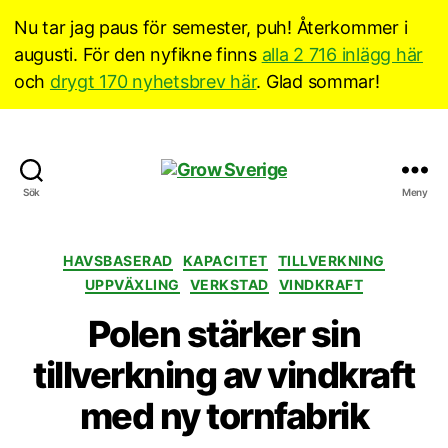
Nu tar jag paus för semester, puh! Återkommer i
augusti. För den nyfikne finns
alla 2 716 inlägg här
och
drygt 170 nyhetsbrev här
. Glad sommar!
Grow
Sök
Meny
Sverige
Kategorier
HAVSBASERAD
KAPACITET
TILLVERKNING
UPPVÄXLING
VERKSTAD
VINDKRAFT
Polen stärker sin
tillverkning av vindkraft
med ny tornfabrik