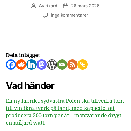
Av
rikard
26 mars 2026
Inläggsförfattare
Inläggsdatum
till
Inga kommentarer
Polen
stärker
sin
tillverkning
av
vindkraft
Dela inlägget
med
ny
tornfabrik
Vad händer
En ny fabrik i sydvästra Polen ska tillverka torn
till vindkraftverk på land, med kapacitet att
producera 200 torn per år – motsvarande drygt
en miljard watt.