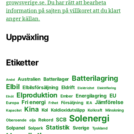
growsverige.se. Du har rätt att bearbeta
information på sajten på villkoret att du klart
anger källan.
Uppväxling
Etiketter
Batterilagring
Australien
Batterilager
Andel
Elbil
Elbilsförsäljning
Eldrift
Elektricitet
Elektrifiering
Elproduktion
EU
Energilagring
Ember
Elnät
Fri energi
Jämförelse
Försäljning
Europa
Frihet
IEA
Kina
Kol
Koldioxidutsläpp
Kolkraft
Minskning
Kapacitet
Solenergi
SCB
Rekord
Oberoende
olja
Statistik
Solpanel
Sverige
Solpark
Tyskland