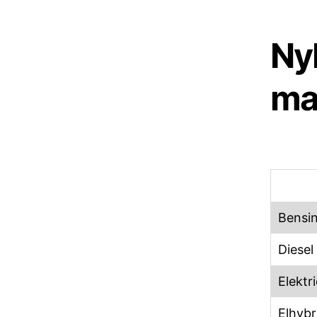
Nyb
ma
Bensi
Diesel
Elektri
Elhybr