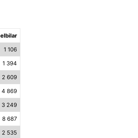
elbilar
1 106
1 394
2 609
4 869
3 249
8 687
2 535