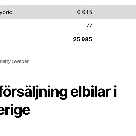
ybrid
6 645
a
77
25 985
bility Sweden
örsäljning elbilar i
erige