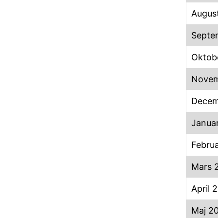
August
Septe
Oktob
Novem
Decem
Janua
Februa
Mars 
April 
Maj 2