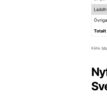
Laddh
Övrig
Totalt
Källa:
Mo
Nyf
Sv