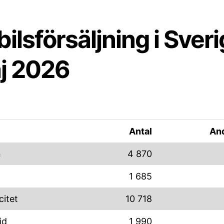
ilsförsäljning i Sver
j 2026
Antal
And
n
4 870
1 685
citet
10 718
id
1 990