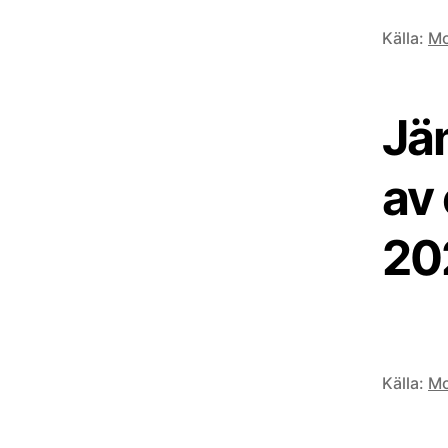
Källa:
Mo
Jä
av 
20
Källa:
Mo