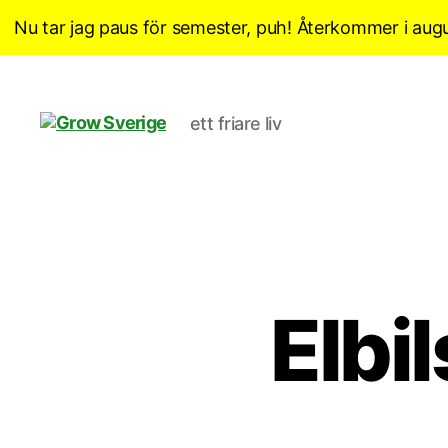
Nu tar jag paus för semester, puh! Återkommer i augu
ett friare liv
Grow
Sverige
Elbil