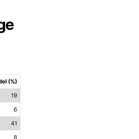
ige
el (%)
19
6
41
8