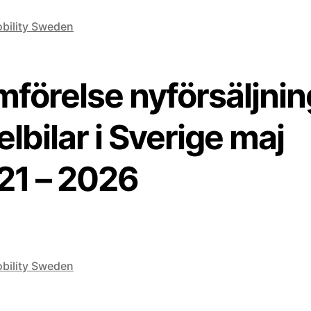
bility Sweden
mförelse nyförsäljnin
elbilar i Sverige maj
21 – 2026
bility Sweden