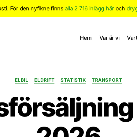
sti. För den nyfikne finns
alla 2 716 inlägg här
och
dry
Hem
Var är vi
Vart
Kategorier
ELBIL
ELDRIFT
STATISTIK
TRANSPORT
sförsäljning
2026