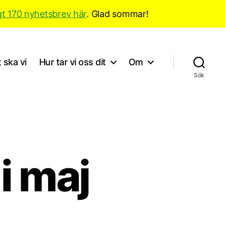
gt 170 nyhetsbrev här
. Glad sommar!
 ska vi
Hur tar vi oss dit
Om
Sök
 i maj