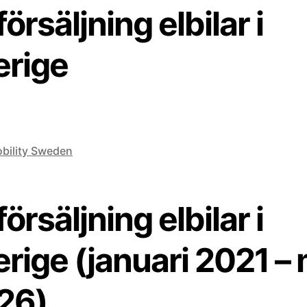
örsäljning elbilar i
erige
bility Sweden
örsäljning elbilar i
rige (januari 2021 – 
26)