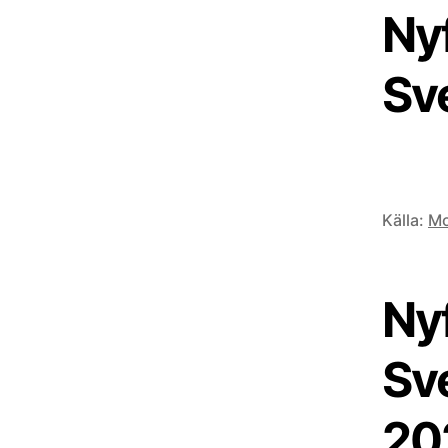
Nyf
Sv
Källa:
Mo
Nyf
Sve
20