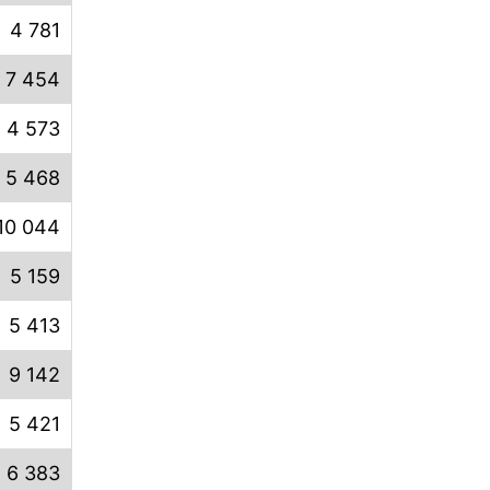
4 781
7 454
4 573
5 468
10 044
5 159
5 413
9 142
5 421
6 383