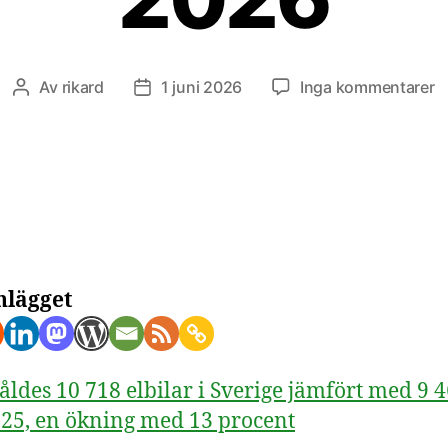
til
Av
rikard
1 juni 2026
Inga kommentarer
Inläggsförfattare
Inläggsdatum
El
i
m
2
nlägget
såldes 10 718 elbilar i Sverige jämfört med 9 4
25, en ökning med 13 procent