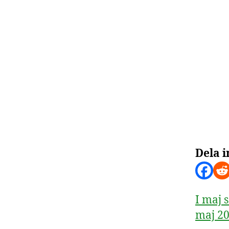
Dela i
I maj 
maj 20