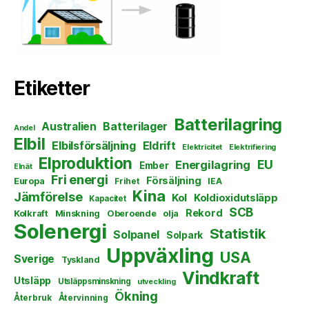
Etiketter
Batterilagring
Australien
Batterilager
Andel
Elbil
Elbilsförsäljning
Eldrift
Elektricitet
Elektrifiering
Elproduktion
EU
Energilagring
Ember
Elnät
Fri energi
Försäljning
Europa
Frihet
IEA
Kina
Jämförelse
Kol
Koldioxidutsläpp
Kapacitet
SCB
Rekord
Kolkraft
Minskning
Oberoende
olja
Solenergi
Statistik
Solpanel
Solpark
Uppväxling
USA
Sverige
Tyskland
Vindkraft
Utsläpp
Utsläppsminskning
utveckling
Ökning
Återbruk
Återvinning