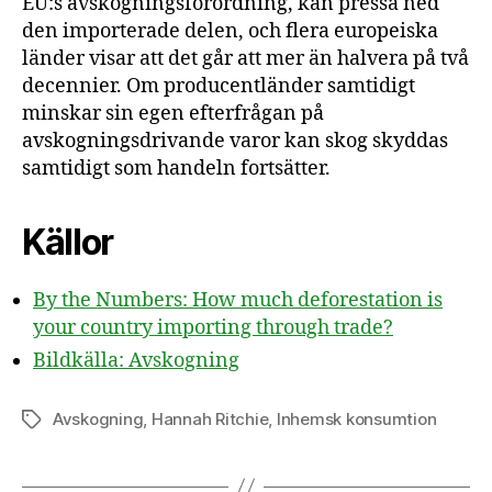
EU:s avskogningsförordning, kan pressa ned
den importerade delen, och flera europeiska
länder visar att det går att mer än halvera på två
decennier. Om producentländer samtidigt
minskar sin egen efterfrågan på
avskogningsdrivande varor kan skog skyddas
samtidigt som handeln fortsätter.
Källor
By the Numbers: How much deforestation is
your country importing through trade?
Bildkälla: Avskogning
Avskogning
,
Hannah Ritchie
,
Inhemsk konsumtion
Etiketter