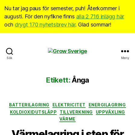
Nu tar jag paus för semester, puh! Återkommer i
augusti. För den nyfikne finns
alla 2 716 inlägg här
och
drygt 170 nyhetsbrev här
. Glad sommar!
Grow
Sök
Meny
Sverige
Etikett:
Ånga
Kategorier
BATTERILAGRING
ELEKTRICITET
ENERGILAGRING
KOLDIOXIDUTSLÄPP
TILLVERKNING
UPPVÄXLING
VÄRME
Värmelagring i sten för