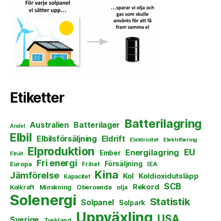
Etiketter
Batterilagring
Australien
Batterilager
Andel
Elbil
Elbilsförsäljning
Eldrift
Elektricitet
Elektrifiering
Elproduktion
EU
Energilagring
Ember
Elnät
Fri energi
Försäljning
Europa
Frihet
IEA
Kina
Jämförelse
Kol
Koldioxidutsläpp
Kapacitet
SCB
Rekord
Kolkraft
Minskning
Oberoende
olja
Solenergi
Statistik
Solpanel
Solpark
Uppväxling
USA
Sverige
Tyskland