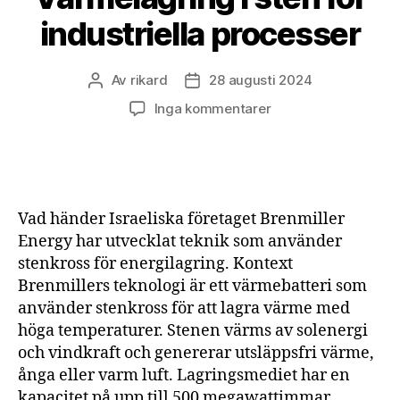
industriella processer
Av
rikard
28 augusti 2024
Inläggsförfattare
Inläggsdatum
till
Inga kommentarer
Värmelagring
i
sten
för
industriella
Vad händer Israeliska företaget Brenmiller
processer
Energy har utvecklat teknik som använder
stenkross för energilagring. Kontext
Brenmillers teknologi är ett värmebatteri som
använder stenkross för att lagra värme med
höga temperaturer. Stenen värms av solenergi
och vindkraft och genererar utsläppsfri värme,
ånga eller varm luft. Lagringsmediet har en
kapacitet på upp till 500 megawattimmar.