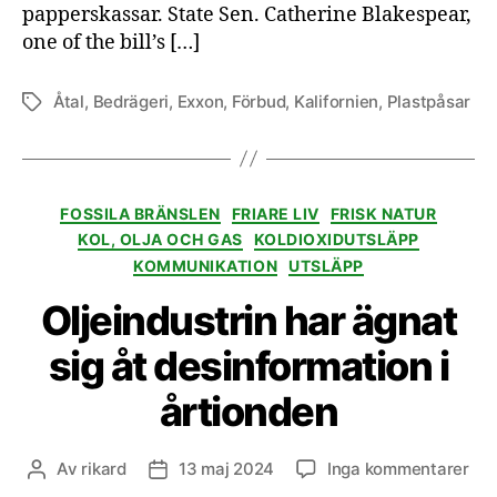
papperskassar. State Sen. Catherine Blakespear,
one of the bill’s […]
Åtal
,
Bedrägeri
,
Exxon
,
Förbud
,
Kalifornien
,
Plastpåsar
Etiketter
Kategorier
FOSSILA BRÄNSLEN
FRIARE LIV
FRISK NATUR
KOL, OLJA OCH GAS
KOLDIOXIDUTSLÄPP
KOMMUNIKATION
UTSLÄPP
Oljeindustrin har ägnat
sig åt desinformation i
årtionden
till
Av
rikard
13 maj 2024
Inga kommentarer
Inläggsförfattare
Inläggsdatum
Olj