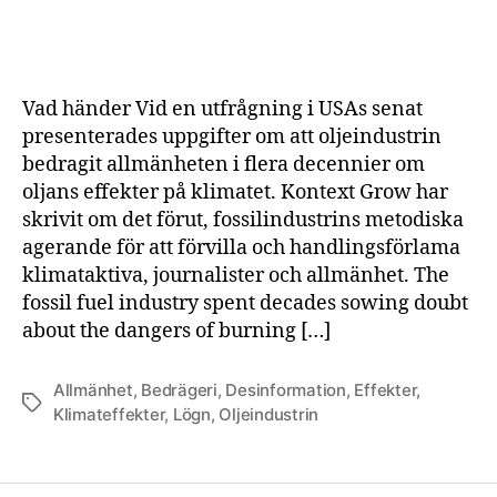
har
ägn
sig
åt
Vad händer Vid en utfrågning i USAs senat
des
presenterades uppgifter om att oljeindustrin
i
bedragit allmänheten i flera decennier om
årt
oljans effekter på klimatet. Kontext Grow har
skrivit om det förut, fossilindustrins metodiska
agerande för att förvilla och handlingsförlama
klimataktiva, journalister och allmänhet. The
fossil fuel industry spent decades sowing doubt
about the dangers of burning […]
Allmänhet
,
Bedrägeri
,
Desinformation
,
Effekter
,
Etiketter
Klimateffekter
,
Lögn
,
Oljeindustrin