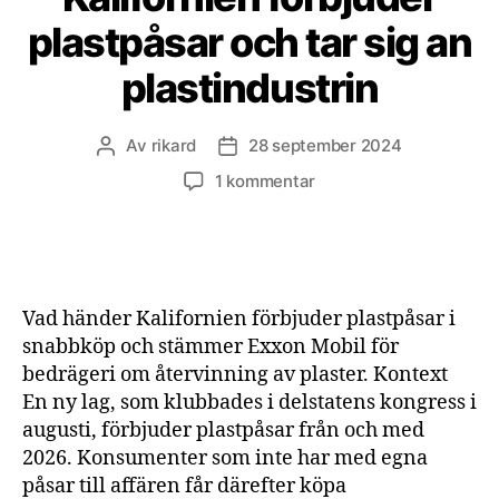
plastpåsar och tar sig an
plastindustrin
Av
rikard
28 september 2024
Inläggsförfattare
Inläggsdatum
till
1 kommentar
Kalifornien
förbjuder
plastpåsar
och
tar
Vad händer Kalifornien förbjuder plastpåsar i
sig
snabbköp och stämmer Exxon Mobil för
an
bedrägeri om återvinning av plaster. Kontext
plastindustrin
En ny lag, som klubbades i delstatens kongress i
augusti, förbjuder plastpåsar från och med
2026. Konsumenter som inte har med egna
påsar till affären får därefter köpa