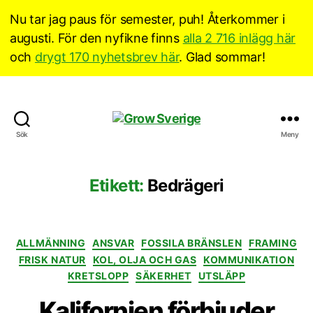
Nu tar jag paus för semester, puh! Återkommer i
augusti. För den nyfikne finns
alla 2 716 inlägg här
och
drygt 170 nyhetsbrev här
. Glad sommar!
Grow
Sök
Meny
Sverige
Etikett:
Bedrägeri
Kategorier
ALLMÄNNING
ANSVAR
FOSSILA BRÄNSLEN
FRAMING
FRISK NATUR
KOL, OLJA OCH GAS
KOMMUNIKATION
KRETSLOPP
SÄKERHET
UTSLÄPP
Kalifornien förbjuder