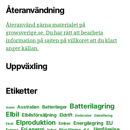
Återanvändning
Återanvänd gärna materialet på
growsverige.se. Du har rätt att bearbeta
information på sajten på villkoret att du klart
anger källan.
Uppväxling
Etiketter
Batterilagring
Australien
Batterilager
Andel
Elbil
Elbilsförsäljning
Eldrift
Elektricitet
Elektrifiering
Elproduktion
EU
Energilagring
Ember
Elnät
Fri energi
Jämförelse
Försäljning
Europa
Frihet
IEA