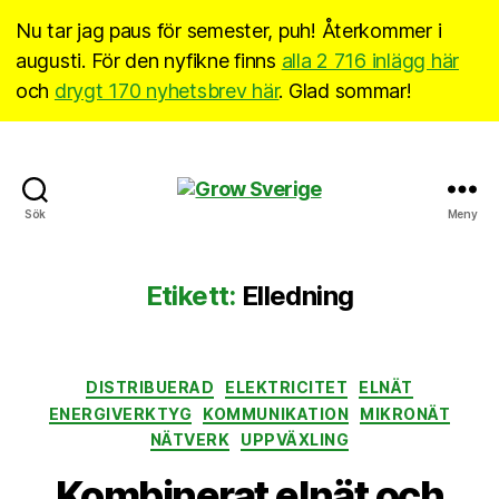
Nu tar jag paus för semester, puh! Återkommer i
augusti. För den nyfikne finns
alla 2 716 inlägg här
och
drygt 170 nyhetsbrev här
. Glad sommar!
Grow
Sök
Meny
Sverige
Etikett:
Elledning
Kategorier
DISTRIBUERAD
ELEKTRICITET
ELNÄT
ENERGIVERKTYG
KOMMUNIKATION
MIKRONÄT
NÄTVERK
UPPVÄXLING
Kombinerat elnät och