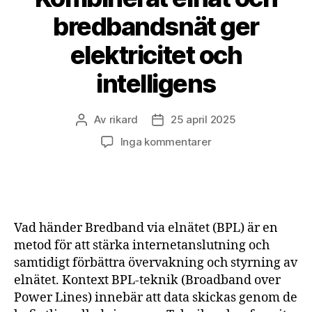
bredbandsnät ger
elektricitet och
intelligens
Av
rikard
25 april 2025
Inläggsförfattare
Inläggsdatum
till
Inga kommentarer
Kombinerat
elnät
och
bredbandsnät
ger
Vad händer Bredband via elnätet (BPL) är en
elektricitet
metod för att stärka internetanslutning och
och
samtidigt förbättra övervakning och styrning av
intelligens
elnätet. Kontext BPL-teknik (Broadband over
Power Lines) innebär att data skickas genom de