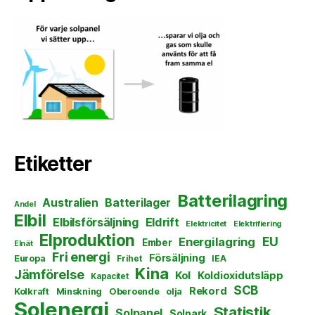
Etiketter
Batterilagring
Australien
Batterilager
Andel
Elbil
Elbilsförsäljning
Eldrift
Elektricitet
Elektrifiering
Elproduktion
EU
Energilagring
Ember
Elnät
Fri energi
Försäljning
Europa
Frihet
IEA
Kina
Jämförelse
Kol
Koldioxidutsläpp
Kapacitet
SCB
Rekord
Kolkraft
Minskning
Oberoende
olja
Solenergi
Statistik
Solpanel
Solpark