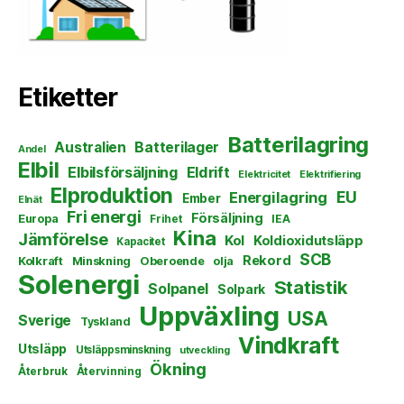
Etiketter
Batterilagring
Australien
Batterilager
Andel
Elbil
Elbilsförsäljning
Eldrift
Elektricitet
Elektrifiering
Elproduktion
EU
Energilagring
Ember
Elnät
Fri energi
Försäljning
Europa
Frihet
IEA
Kina
Jämförelse
Kol
Koldioxidutsläpp
Kapacitet
SCB
Rekord
Kolkraft
Minskning
Oberoende
olja
Solenergi
Statistik
Solpanel
Solpark
Uppväxling
USA
Sverige
Tyskland
Vindkraft
Utsläpp
Utsläppsminskning
utveckling
Ökning
Återbruk
Återvinning