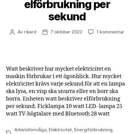
elförbrukning per
sekund
till
Av
rikard
7 oktober 2022
1 kommentar
Inläggsförfattare
Inläggsdatum
Wat
besk
elfö
per
sek
Watt beskriver hur mycket elektricitet en
maskin förbrukar i ett ögonblick. Hur mycket
elektricitet krävs varje sekund för att en lampa
ska lysa, en visp ska snurra eller en borr ska
borra. Enheten watt beskriver elförbrukning
per sekund. Ficklampa 10 watt LED- lampa 25
watt TV-högtalare med Bluetooth 28 watt
Arbetsförmåga
,
Elektricitet
,
Energiförbrukning
,
Etiketter