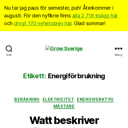
Nu tar jag paus för semester, puh! Återkommer i
augusti. För den nyfikne finns
alla 2 716 inlägg här
och
drygt 170 nyhetsbrev här
. Glad sommar!
Grow
Sök
Meny
Sverige
Etikett:
Energiförbrukning
Kategorier
BERÄKNING
ELEKTRICITET
ENERGIVERKTYG
MÄSTARE
Watt beskriver