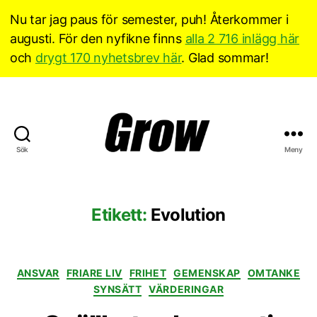
Nu tar jag paus för semester, puh! Återkommer i
augusti. För den nyfikne finns
alla 2 716 inlägg här
och
drygt 170 nyhetsbrev här
. Glad sommar!
Sök
Meny
Grow
Sverige
Etikett:
Evolution
Kategorier
ANSVAR
FRIARE LIV
FRIHET
GEMENSKAP
OMTANKE
SYNSÄTT
VÄRDERINGAR