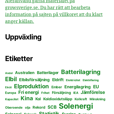
Återanvänd gärna materialet på
growsverige.se. Du har rätt att bearbeta
information på sajten på villkoret att du klart
anger källan.
Uppväxling
Etiketter
Batterilagring
Australien
Batterilager
Andel
Elbil
Elbilsförsäljning
Eldrift
Elektricitet
Elektrifiering
Elproduktion
EU
Energilagring
Ember
Elnät
Fri energi
Jämförelse
Försäljning
Europa
Frihet
IEA
Kina
Kol
Koldioxidutsläpp
Kolkraft
Minskning
Kapacitet
Solenergi
SCB
Rekord
Oberoende
olja
Statistik