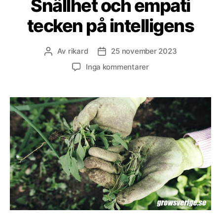
Snällhet och empati
tecken på intelligens
Av
rikard
25 november 2023
Inläggsförfattare
Inläggsdatum
till
Inga kommentarer
Snällhet
och
empati
tecken
på
intelligens