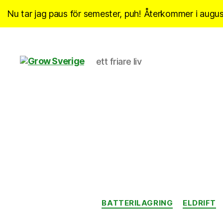
Nu tar jag paus för semester, puh! Återkommer i august
ett friare liv
Grow
Sverige
BATTERILAGRING
ELDRIFT