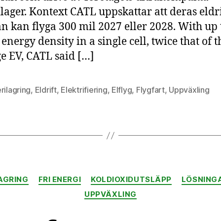
ilager. Kontext CATL uppskattar att deras eld
an kan flyga 300 mil 2027 eller 2028. With up 
energy density in a single cell, twice that of t
e EV, CATL said […]
rilagring
,
Eldrift
,
Elektrifiering
,
Elflyg
,
Flygfart
,
Uppväxling
Kategorier
AGRING
FRI ENERGI
KOLDIOXIDUTSLÄPP
LÖSNING
UPPVÄXLING