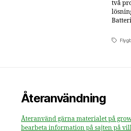
två pr
lösnin
Batter
Flyg
Etiketter
Återanvändning
Återanvänd gärna materialet på growsv
bearbeta information på sajten på vill