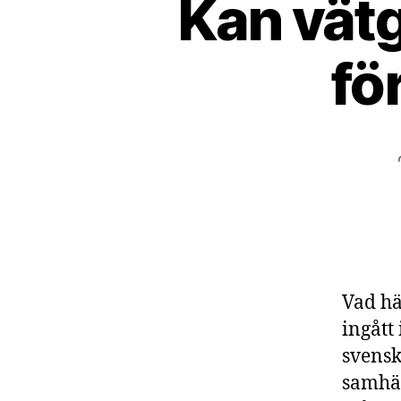
Kan vät
fö
Vad hä
ingått
svensk
samhäl