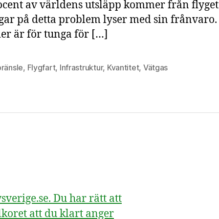
ocent av världens utsläpp kommer från flyget
gar på detta problem lyser med sin frånvaro.
ier är för tunga för […]
bränsle
,
Flygfart
,
Infrastruktur
,
Kvantitet
,
Vätgas
erige.se. Du har rätt att
koret att du klart anger