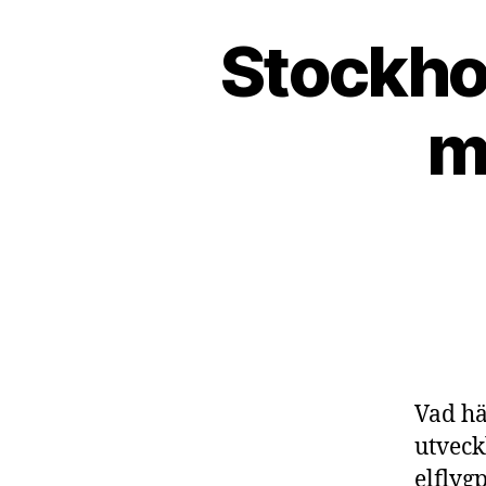
Stockho
m
Vad hä
utveck
elflyg