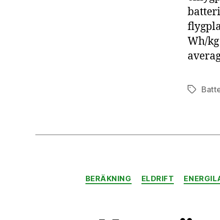
batter
flygpl
Wh/kg 
averag
Batte
Etiketter
BERÄKNING
ELDRIFT
ENERGIL