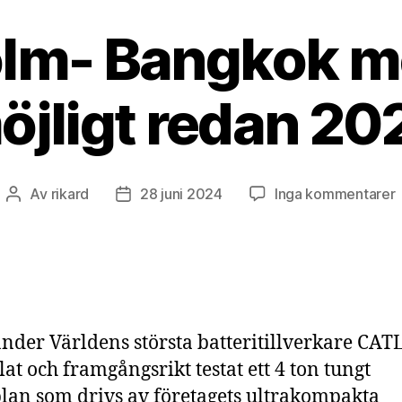
lm- Bangkok me
öjligt redan 20
ti
Av
rikard
28 juni 2024
Inga kommentarer
Inläggsförfattare
Inläggsdatum
e
m
nder Världens största batteritillverkare CAT
lat och framgångsrikt testat ett 4 ton tungt
plan som drivs av företagets ultrakompakta