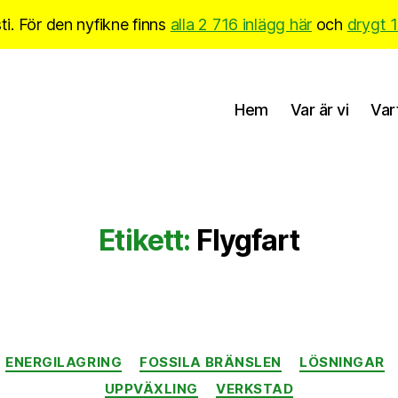
i. För den nyfikne finns
alla 2 716 inlägg här
och
drygt 
Hem
Var är vi
Var
Etikett:
Flygfart
Kategorier
ENERGILAGRING
FOSSILA BRÄNSLEN
LÖSNINGAR
UPPVÄXLING
VERKSTAD