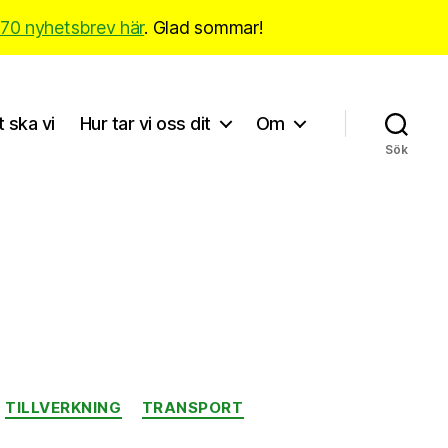
170 nyhetsbrev här
. Glad sommar!
t ska vi
Hur tar vi oss dit
Om
Sök
TILLVERKNING
TRANSPORT