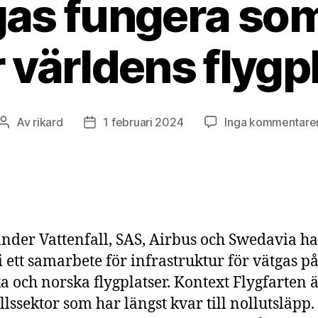
gas fungera som
r världens flygp
Av
rikard
1 februari 2024
Inga kommentare
Inläggsförfattare
Inläggsdatum
nder Vattenfall, SAS, Airbus och Swedavia ha
 i ett samarbete för infrastruktur för vätgas p
a och norska flygplatser. Kontext Flygfarten 
lssektor som har längst kvar till nollutsläpp.