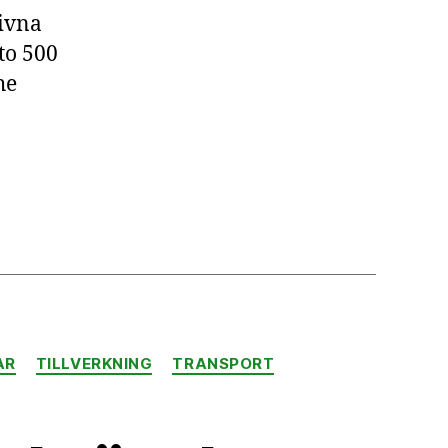
rivna
to 500
he
AR
TILLVERKNING
TRANSPORT