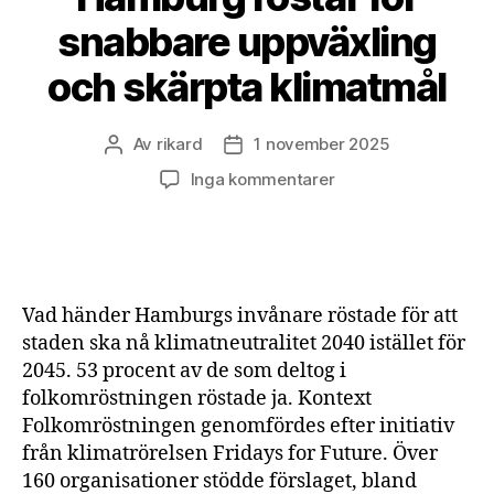
snabbare uppväxling
och skärpta klimatmål
Av
rikard
1 november 2025
Inläggsförfattare
Inläggsdatum
till
Inga kommentarer
Hamburg
röstar
för
snabbare
uppväxling
Vad händer Hamburgs invånare röstade för att
och
staden ska nå klimatneutralitet 2040 istället för
skärpta
2045. 53 procent av de som deltog i
klimatmål
folkomröstningen röstade ja. Kontext
Folkomröstningen genomfördes efter initiativ
från klimatrörelsen Fridays for Future. Över
160 organisationer stödde förslaget, bland