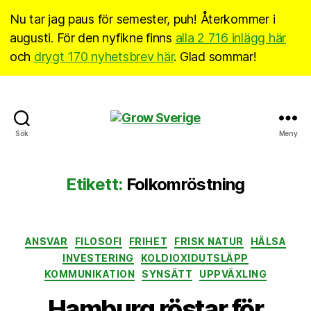
Nu tar jag paus för semester, puh! Återkommer i
augusti. För den nyfikne finns
alla 2 716 inlägg här
och
drygt 170 nyhetsbrev här
. Glad sommar!
Grow
Sök
Meny
Sverige
Etikett:
Folkomröstning
Kategorier
ANSVAR
FILOSOFI
FRIHET
FRISK NATUR
HÄLSA
INVESTERING
KOLDIOXIDUTSLÄPP
KOMMUNIKATION
SYNSÄTT
UPPVÄXLING
Hamburg röstar för