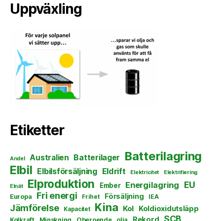
Uppväxling
Etiketter
Batterilagring
Australien
Batterilager
Andel
Elbil
Elbilsförsäljning
Eldrift
Elektricitet
Elektrifiering
Elproduktion
EU
Energilagring
Ember
Elnät
Fri energi
Försäljning
Europa
Frihet
IEA
Kina
Jämförelse
Kol
Koldioxidutsläpp
Kapacitet
SCB
Rekord
Kolkraft
Minskning
Oberoende
olja