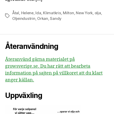
Åtal
,
Helene
,
Ida
,
Klimatkris
,
Milton
,
New York
,
olja
,
Etiketter
Oljeindustrin
,
Orkan
,
Sandy
Återanvändning
Återanvänd gärna materialet på
growsverige.se. Du har rätt att bearbeta
information på sajten på villkoret att du klart
anger källan.
Uppväxling