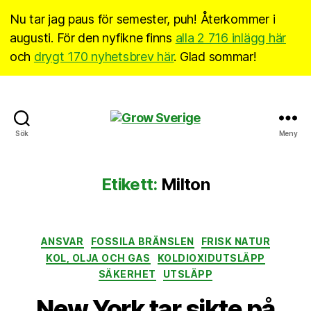
Nu tar jag paus för semester, puh! Återkommer i
augusti. För den nyfikne finns
alla 2 716 inlägg här
och
drygt 170 nyhetsbrev här
. Glad sommar!
Grow
Sök
Meny
Sverige
Etikett:
Milton
Kategorier
ANSVAR
FOSSILA BRÄNSLEN
FRISK NATUR
KOL, OLJA OCH GAS
KOLDIOXIDUTSLÄPP
SÄKERHET
UTSLÄPP
New York tar sikte på