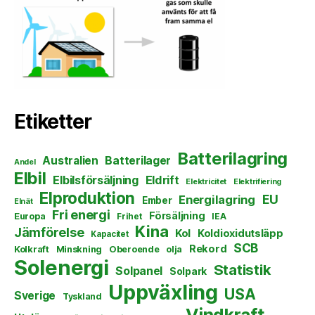
Etiketter
Batterilagring
Australien
Batterilager
Andel
Elbil
Elbilsförsäljning
Eldrift
Elektricitet
Elektrifiering
Elproduktion
EU
Energilagring
Ember
Elnät
Fri energi
Försäljning
Europa
Frihet
IEA
Kina
Jämförelse
Kol
Koldioxidutsläpp
Kapacitet
SCB
Rekord
Kolkraft
Minskning
Oberoende
olja
Solenergi
Statistik
Solpanel
Solpark
Uppväxling
USA
Sverige
Tyskland
Vindkraft