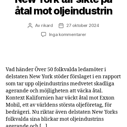
åtal mot oljeindustrin
Av
rikard
27 oktober 2024
Inläggsförfattare
Inläggsdatum
till
Inga kommentarer
New
York
tar
sikte
på
Vad händer Över 50 folkvalda ledamöter i
åtal
delstaten New York stöder förslaget i en rapport
mot
som tar upp oljeindustrins medvetet skadliga
oljeindustrin
agerande och möjligheten att väcka åtal.
Kontext Kalifornien har väckt åtal mot Exxon
Mobil, ett av världens största oljeföretag, för
bedrägeri. Nu riktar även delstaten New Yorks
folkvalda sina blickar mot oljeindustrins
agerande och […]