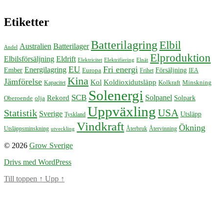
Etiketter
Batterilagring
Elbil
Australien
Batterilager
Andel
Elproduktion
Elbilsförsäljning
Eldrift
Elektricitet
Elektrifiering
Elnät
EU
Fri energi
Energilagring
Försäljning
Ember
Europa
Frihet
IEA
Kina
Jämförelse
Kol
Koldioxidutsläpp
Kolkraft
Minskning
Kapacitet
Solenergi
SCB
Solpanel
Rekord
Solpark
Oberoende
olja
Uppväxling
USA
Statistik
Sverige
Utsläpp
Tyskland
Vindkraft
Ökning
Återbruk
Återvinning
Utsläppsminskning
utveckling
© 2026
Grow Sverige
Drivs med WordPress
Till toppen
↑
Upp
↑