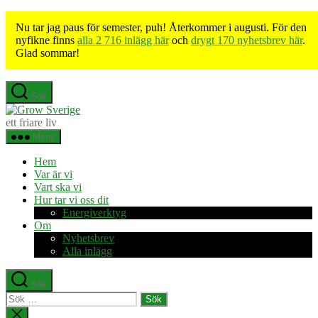
Nu tar jag paus för semester, puh! Återkommer i augusti. För den
nyfikne finns
alla 2 716 inlägg här
och
drygt 170 nyhetsbrev här
.
Glad sommar!
Hoppa
Sök
till
Grow
innehåll
Sverige
ett friare liv
Meny
Hem
Var är vi
Vart ska vi
Hur tar vi oss dit
Energiverktyg
Om
Nyhetsbrev
Alla inlägg
Sök
Sök
efter:
Stäng