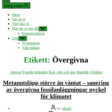
sökningen
Stäng menyn
Hem
Var är vi
Vart ska vi
Hur tar vi oss dit
Visa
undermeny
Energiverktyg
Om
Visa
undermeny
Nyhetsbrev
Alla inlägg
Etikett:
Övergivna
Kategorier
Ansvar
Fossila bränslen
Kol, olja och gas
Statistik
Utsläpp
Metanutsläpp större än väntat – sanering
av övergivna fossilanläggningar nyckel
för klimatet
Inläggsförfattare
Av
rikard