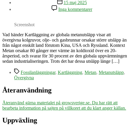
Inläggsdatum
15 maj 2025
till
Inga kommentarer
Metanutsläpp
större
än
Screenshot
väntat
–
Vad händer Kartläggning av globala metanutsläpp visar att
sanering
övergivna kolgruvor, olje- och gasbrunnar orsakar större utsläpp än
av
från något enskilt land förutom Kina, USA och Ryssland. Kontext
övergivna
Metan orsakar 80 gånger mer värme än koldioxid över en 20-
fossilanläggningar
årsperiod, och svarar för 30 procent av den globala uppvärmningen
nyckel
sedan industrialiseringen. Trots det har dessa utsläpp länge […]
för
Etiketter
klimatet
Fossilanläggningar
,
Kartläggning
,
Metan
,
Metanutsläpp
,
Övergivna
Återanvändning
Återanvänd gärna materialet på growsverige.se. Du har rätt att
bearbeta information på sajten på villkoret att du klart anger källan.
Uppväxling