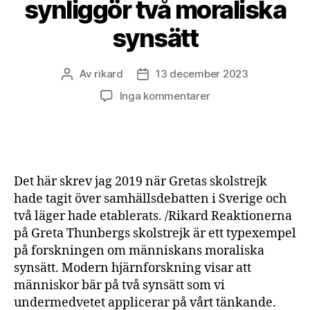
synliggör två moraliska
synsätt
Av
rikard
13 december 2023
Inläggsförfattare
Inläggsdatum
till
Inga kommentarer
Kritiken
mot
Greta
synliggör
två
Det här skrev jag 2019 när Gretas skolstrejk
moraliska
hade tagit över samhällsdebatten i Sverige och
synsätt
två läger hade etablerats. /Rikard Reaktionerna
på Greta Thunbergs skolstrejk är ett typexempel
på forskningen om människans moraliska
synsätt. Modern hjärnforskning visar att
människor bär på två synsätt som vi
undermedvetet applicerar på vårt tänkande.