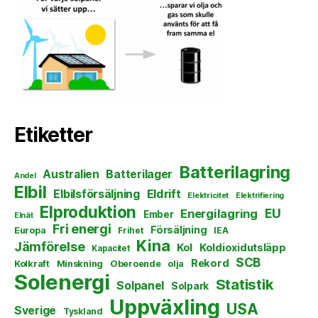
Etiketter
Batterilagring
Australien
Batterilager
Andel
Elbil
Elbilsförsäljning
Eldrift
Elektricitet
Elektrifiering
Elproduktion
EU
Energilagring
Ember
Elnät
Fri energi
Försäljning
Europa
Frihet
IEA
Kina
Jämförelse
Kol
Koldioxidutsläpp
Kapacitet
SCB
Rekord
Kolkraft
Minskning
Oberoende
olja
Solenergi
Statistik
Solpanel
Solpark
Uppväxling
USA
Sverige
Tyskland