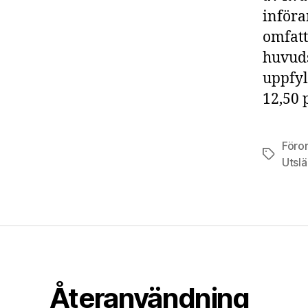
införa
omfatt
huvuds
uppfyl
12,50 
Föro
Etiketter
Utsl
Återanvändning