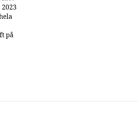
n 2023
hela
ft på