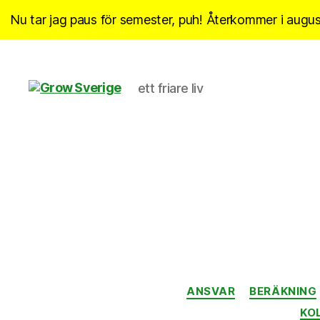
Nu tar jag paus för semester, puh! Återkommer i august
ett friare liv
Grow
Sverige
ANSVAR
BERÄKNING
KO