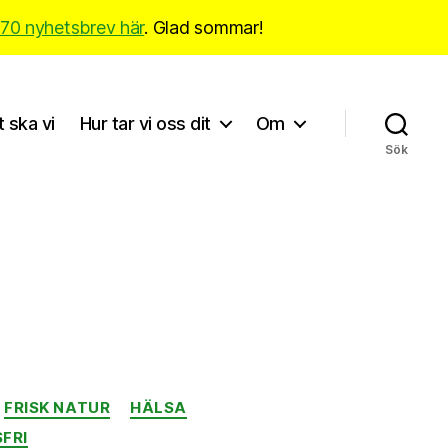
170 nyhetsbrev här
. Glad sommar!
t ska vi
Hur tar vi oss dit
Om
Sök
FRISK NATUR
HÄLSA
FRI