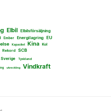
ng
Elbil
Elbilsförsäljning
n
EU
Energilagring
Ember
Kina
else
Kol
Kapacitet
SCB
Rekord
Sverige
Tyskland
Vindkraft
ing
utveckling
ss