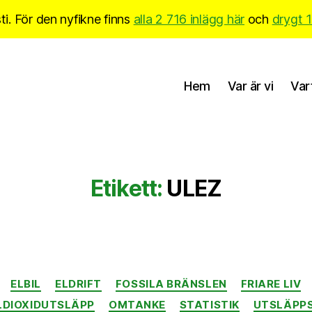
i. För den nyfikne finns
alla 2 716 inlägg här
och
drygt 
Hem
Var är vi
Var
Etikett:
ULEZ
Kategorier
ELBIL
ELDRIFT
FOSSILA BRÄNSLEN
FRIARE LIV
LDIOXIDUTSLÄPP
OMTANKE
STATISTIK
UTSLÄPPS