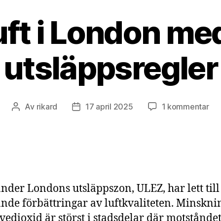
uft i London me
utsläppsregler
till
Av
rikard
17 april 2025
1 kommentar
Inläggsförfattare
Inläggsdatum
Re
luft
i
Lo
me
skä
nder Londons utsläppszon, ULEZ, har lett till
uts
nde förbättringar av luftkvaliteten. Minskn
vedioxid är störst i stadsdelar där motstånde