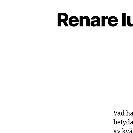
Renare l
Vad hä
betyda
av kvä