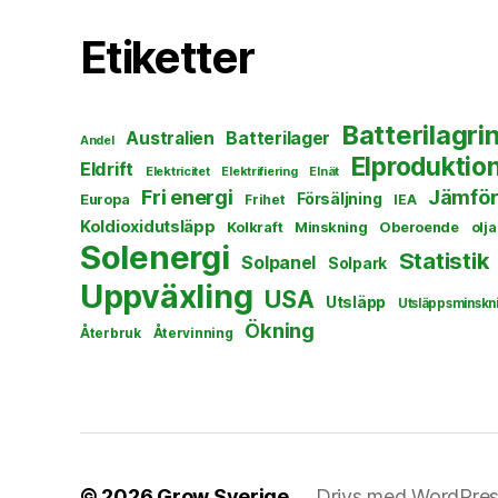
Etiketter
Batterilagri
Australien
Batterilager
Andel
Elproduktio
Eldrift
Elektricitet
Elektrifiering
Elnät
Fri energi
Jämför
Försäljning
Europa
Frihet
IEA
Koldioxidutsläpp
Kolkraft
Minskning
Oberoende
olja
Solenergi
Statistik
Solpanel
Solpark
Uppväxling
USA
Utsläpp
Utsläppsminskn
Ökning
Återbruk
Återvinning
© 2026
Grow Sverige
Drivs med WordPre