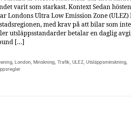
ndet varit som starkast. Kontext Sedan höste
ar Londons Ultra Low Emission Zone (ULEZ) 
tadsregionen, med krav på att bilar som inte
ler utsläppsstandarder betalar en daglig avgi
pund […]
rening
,
London
,
Minskning
,
Trafik
,
ULEZ
,
Utsläppsminskning
,
äppsregler