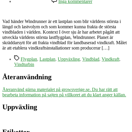
Inga kommentarer
Världens
största
flygplan
ska
Vad händer Windrunner är ett lastplan som blir världens största i
transportera
längd och lastvolym och som kommer kunna frakta de största
vindturbiner
vindbladen i världen. Kontext I över sju år har arbetet pågått att
utveckla världens största lastflygplan, Windrunner. Planet är
skräddarsytt för att frakta vindblad för landbaserad vindkraft. Målet
är att etablera vindkraftsinstallationer som producerar […]
Etiketter
Flygplan
,
Lastplan
,
Uppväxling
,
Vindblad
,
Vindkraft
,
Vindturbin
Återanvändning
Återanvänd gärna materialet på growsverige.se. Du har rätt att
bearbeta information på sajten på villkoret att du klart anger källan.
Uppväxling