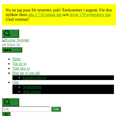
Nu tar jag paus för semester, puh! Återkommer i augusti. För den
nyfikne finns
alla 2 716 inlägg här
och
drygt 170 nyhetsbrev här
.
Glad sommar!
Hoppa
Sök
till
Grow
innehåll
Sverige
ett friare liv
Meny
Hem
Var är vi
Vart ska vi
Hur tar vi oss dit
Energiverktyg
Om
Nyhetsbrev
Alla inlägg
Sök
Sök
efter:
Stäng