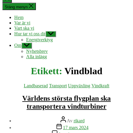
sökningen
Stäng menyn
Hem
Var är vi
Vart ska vi
Hur tar vi oss dit
Visa
undermeny
Energiverktyg
Om
Visa
undermeny
Nyhetsbrev
Alla inlägg
Etikett:
Vindblad
Kategorier
Landbaserad
Transport
Uppväxling
Vindkraft
Världens största flygplan ska
transportera vindturbiner
Inläggsförfattare
Av
rikard
Inläggsdatum
17 mars 2024
till